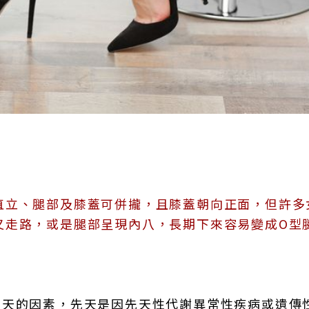
直立、腿部及膝蓋可併攏，且膝蓋朝向正面，但許多
叉走路，或是腿部呈現內八，長期下來容易變成O型
後天的因素，先天是因先天性代謝異常性疾病或遺傳