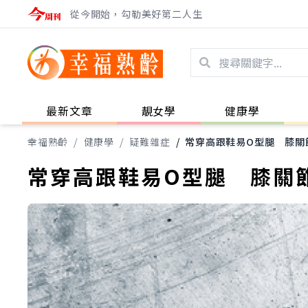
從今開始，勾勒美好第二人生
最新文章
靚女學
健康學
幸福熟齡
/
健康學
/
疑難雜症
/
常穿高跟鞋易O型腿 膝關
常穿高跟鞋易O型腿 膝關