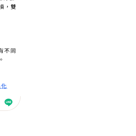
損，雙
有不同
。
退化