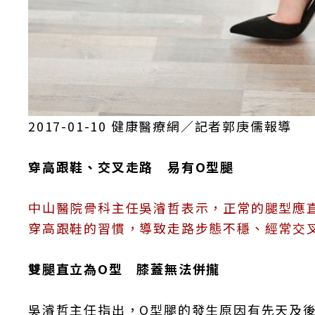
2017-01-10 健康醫療網／記者郭庚儒報導
穿高跟鞋、交叉走路 易有O型腿
中山醫院骨科主任吳濬哲表示，正常的腿型應
穿高跟鞋的習慣，導致走路步態不穩、經常交
雙腿直立為O型 膝蓋無法併攏
吳濬哲主任指出，O型腿的發生原因有先天及