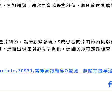
誤，例如翹腳，都容易造成骨盆移位、膝關節內側磨
查膝關節，臨床觀察發現，9成患者的膝關節內側都
療，進而出現膝關節提早退化，建議民眾可定期檢查
ews/article/30931/常穿高跟鞋易O型腿 膝關節提早