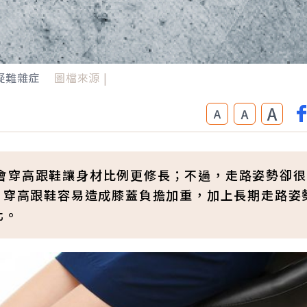
疑難雜症
圖檔來源 |
A
A
A
會穿高跟鞋讓身材比例更修長；不過，走路姿勢卻很
，穿高跟鞋容易造成膝蓋負擔加重，加上長期走路姿
化。