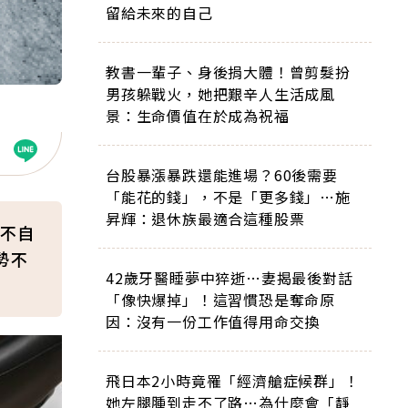
留給未來的自己
教書一輩子、身後捐大體！曾剪髮扮
男孩躲戰火，她把艱辛人生活成風
景：生命價值在於成為祝福
台股暴漲暴跌還能進場？60後需要
「能花的錢」，不是「更多錢」…施
昇輝：退休族最適合這種股票
不自
勢不
42歲牙醫睡夢中猝逝…妻揭最後對話
「像快爆掉」！這習慣恐是奪命原
因：沒有一份工作值得用命交換
飛日本2小時竟罹「經濟艙症候群」！
她左腿腫到走不了路…為什麼會「靜