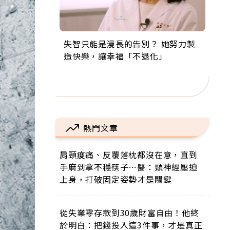
失智只能是漫長的告別？ 她努力製
來自剛果的巧克力神父 為台灣奉獻
63歲卸矽谷副總、搬回台灣找快
104歲打破金氏世界紀錄 成為全球
事業巔峰他選擇追夢…黑手阿伯拉
造快樂，讓幸福「不退化」
36年 「台灣是我的家，我連作夢都
樂！「蛋黃哥小丑」走進安養院，
最年長羽球選手，分享長壽的秘密
小提琴還登上小巨蛋！連CNN都大
講台語！」
逗樂上萬爺奶：退休後才開始真正
原來是「這個」
讚！
的人生
熱門文章
肩頸痠痛、反覆落枕都沒在意，直到
手麻到拿不穩筷子…醫：頸神經壓迫
上身，打破固定姿勢才是關鍵
從失業零存款到30歲財富自由！他終
於明白：把錢投入這3件事，才是真正