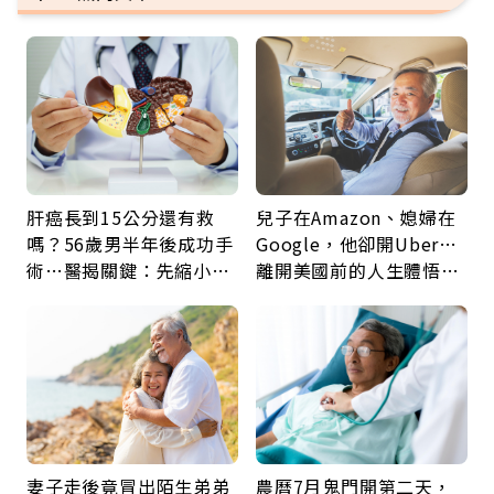
肝癌長到15公分還有救
兒子在Amazon、媳婦在
嗎？56歲男半年後成功手
Google，他卻開Uber…
術…醫揭關鍵：先縮小腫
離開美國前的人生體悟：
瘤再談根治
好的壞的都不會永遠
妻子走後竟冒出陌生弟弟
農曆7月鬼門開第二天，