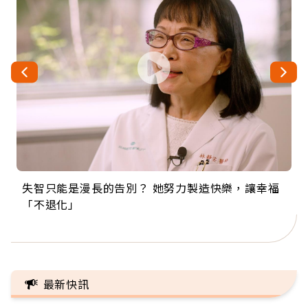
失智只能是漫長的告別？ 她努力製造快樂，讓幸福
來自剛果的巧克力神父 為台灣奉獻36年 「台灣是我
63歲卸矽谷副總、搬回台灣找快樂！「蛋黃哥小
104歲打破金氏世界紀錄 成為全球最年長羽球選
事業巔峰他選擇追夢…黑手阿伯拉小提琴還登上小
「不退化」
的家，我連作夢都講台語！」
丑」走進安養院，逗樂上萬爺奶：退休後才開始真
手，分享長壽的秘密原來是「這個」
巨蛋！連CNN都大讚！
正的人生
最新快訊