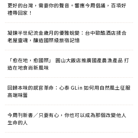
更好的台灣，需要你的聲音。響應今周倡議，百項好
禮帶回家！
凝鍊半世紀流金歲月的優雅蛻變：台中歐酷酒店揉合
老屋靈魂，釀造國際級旅宿記憶
「愈在地，愈國際」 圓山大飯店推廣國產農漁產品 打
造在地食尚新風味
回歸本味的感官革命：心泰 GLin 如何用自然風土征服
高端味蕾
今周刊新書／只要有心，你也可以成為那個改變他人
生命的人