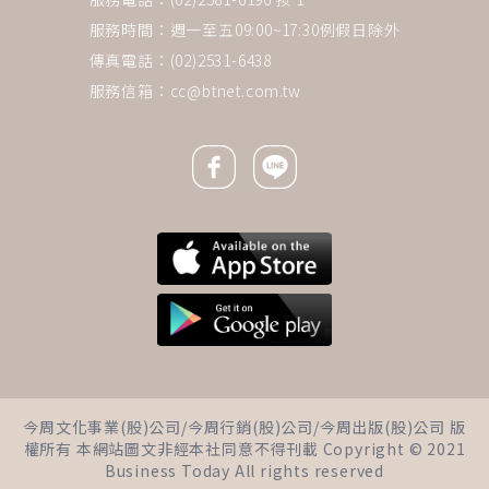
服務時間：週一至五09:00~17:30例假日除外
傳真電話：(02)2531-6438
服務信箱：
cc@btnet.com.tw
Facebook icon
Line icon
下一則 ＋
心梗中風不是突然來！膽固醇、
今周文化事業(股)公司/今周行銷(股)公司/今周出版(股)公司 版
鈣化物悄悄堆積「血管硬化早就
權所有 本網站圖文非經本社同意不得刊載 Copyright © 2021
開始了」…醫揭5招救血管，最推
Business Today All rights reserved