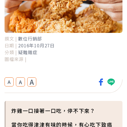
撰文 |
數位行銷部
日期 |
2016年10月27日
分類 |
疑難雜症
圖檔來源 |
A
A
A
炸雞一口接著一口吃，停不下來？
當你吃得津津有味的時候，有心吃下致癌