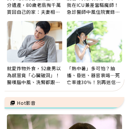
分遺產，80歲老翁掏千萬
我在ICU兼差當驅魔師！
買回自己的家：夫妻相守
急診醫師中風住院實錄：
60年，卻輸給一個名字
那些怪物原來叫譫妄
就愛炸物外食，52歲男以
「熱中暑」多可怕？抽
為感冒竟「心臟破洞」！
搐、昏迷、器官衰竭…死
醫嘆腦中風、洗腎都跟它
亡率達30％！別再迷信
有關：4警訊是心臟在呼
「擦酒精、吃退燒藥」，
救
5招才能真救命
Hot影音