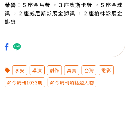
榮譽：５座金馬獎 ，３座奧斯卡獎 ，５座金球
獎 ，２座威尼斯影展金獅獎 ，２座柏林影展金
熊獎
李安
導演
創作
真實
台灣
電影
@今周刊1033期
@今周刊類話題人物