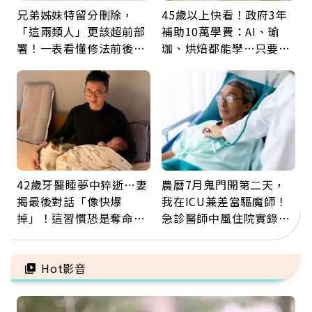
兄弟姊妹特留分刪除，
45歲以上快看！政府3年
「這兩類人」更該超前部
補助10萬學費：AI、瑜
署！一表看懂修法前後差
珈、烘焙都能學…只要願
異：沒留遺囑手足反而分
意開始，永遠不嫌晚
更多
42歲牙醫睡夢中猝逝…妻
農曆7月鬼門開第二天，
揭最後對話「像快爆
我在ICU兼差當驅魔師！
掉」！這習慣恐是奪命原
急診醫師中風住院實錄：
因：沒有一份工作值得用
那些怪物原來叫譫妄
命交換
Hot影音