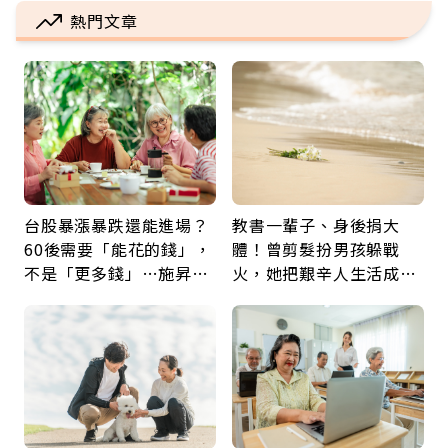
熱門文章
台股暴漲暴跌還能進場？
教書一輩子、身後捐大
60後需要「能花的錢」，
體！曾剪髮扮男孩躲戰
不是「更多錢」…施昇
火，她把艱辛人生活成風
輝：退休族最適合這種股
景：生命價值在於成為祝
票
福