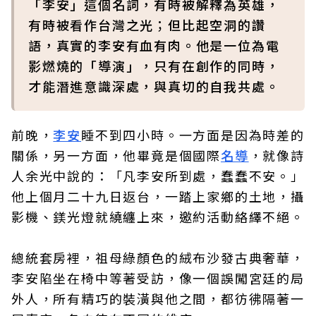
「李安」這個名詞，有時被解釋為英雄，
有時被看作台灣之光；但比起空洞的讚
語，真實的李安有血有肉。他是一位為電
影燃燒的「導演」，只有在創作的同時，
才能潛進意識深處，與真切的自我共處。
前晚，
李安
睡不到四小時。一方面是因為時差的
關係，另一方面，他畢竟是個國際
名導
，就像詩
人余光中說的：「凡李安所到處，蠢蠢不安。」
他上個月二十九日返台，一踏上家鄉的土地，攝
影機、鎂光燈就繞纏上來，邀約活動絡繹不絕。
總統套房裡，祖母綠顏色的絨布沙發古典奢華，
李安陷坐在椅中等著受訪，像一個誤闖宮廷的局
外人，所有精巧的裝潢與他之間，都彷彿隔著一