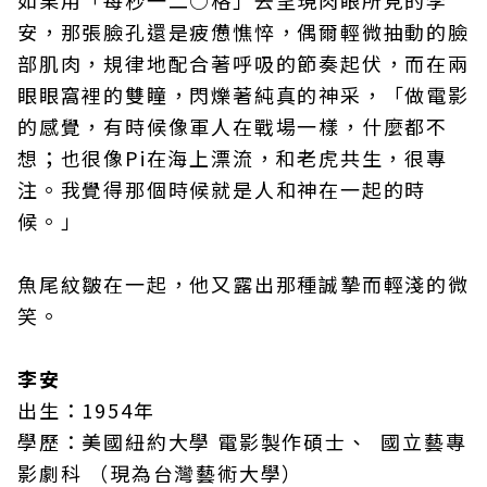
如果用「每秒一二○格」去呈現肉眼所見的李
安，那張臉孔還是疲憊憔悴，偶爾輕微抽動的臉
部肌肉，規律地配合著呼吸的節奏起伏，而在兩
眼眼窩裡的雙瞳，閃爍著純真的神采，「做電影
的感覺，有時候像軍人在戰場一樣，什麼都不
想；也很像Pi在海上漂流，和老虎共生，很專
注。我覺得那個時候就是人和神在一起的時
候。」
魚尾紋皺在一起，他又露出那種誠摯而輕淺的微
笑。
李安
出生：1954年
學歷：美國紐約大學 電影製作碩士、 國立藝專
影劇科 （現為台灣藝術大學）