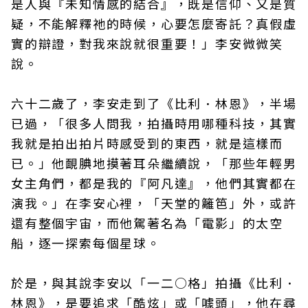
是人與『未知情感的結合』，既是信仰、又是質
疑，不能解釋祂的時候，心要怎麼寄託？真假虛
實的辯證，對我來說就很重要！」李安微微笑
說。
六十二歲了，李安走到了《比利．林恩》，半場
已過，「很多人問我，拍攝時用哪種科技，其實
我就是拍出拍片時感受到的東西，就是這樣而
已。」他靦腆地摸著耳朵繼續說，「那些年輕男
女主角們，都是我的『阿凡達』，他們其實都在
演我。」在李安心裡，「天堂的籬笆」外，或許
還有整個宇宙，而他駕著名為「電影」的太空
船，逐一探索每個星球。
於是，與其說李安以「一二○格」拍攝《比利．
林恩》，是要追求「酷炫」或「噱頭」，他在尋