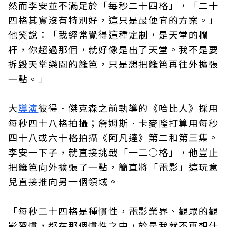
然而李安並不滿足於「每秒二十四格」，「二十
四格其實沒有特別好，這只是最便宜的方案。」
他笑說：「我經常覺得這種定制，是天堂的欄
杆，你超過那個，就好像是出了天堂。我不是要
拆毀天堂樂園的籬笆，只是想把籬笆再往外擴張
一點。」
大
導演
彼得．傑克森之前執導的《哈比人》採用
每秒四十八格拍攝；詹姆斯．卡麥隆打算用每秒
四十八或六十格拍攝《阿凡達》第二和第三集。
李安一下子，就直接挑戰「一二○格」，他豈止
把籬笆向外擴張了一點，簡直將「電影」這玩意
兒直接推向另一個領域。
「每秒二十四格是種慣性，電影業界、觀眾的觀
影習慣，都在那個慣性之中，於是我就不再想什