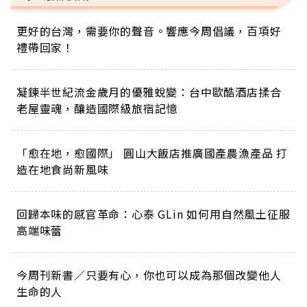
更好的台灣，需要你的聲音。響應今周倡議，百項好
禮帶回家！
凝鍊半世紀流金歲月的優雅蛻變：台中歐酷酒店揉合
老屋靈魂，釀造國際級旅宿記憶
「愈在地，愈國際」 圓山大飯店推廣國產農漁產品 打
造在地食尚新風味
回歸本味的感官革命：心泰 GLin 如何用自然風土征服
高端味蕾
下一則 ＋
李安：孝順是個過時的觀念，我
從不教孩子「孝順」，只教他愛
今周刊新書／只要有心，你也可以成為那個改變他人
生命的人