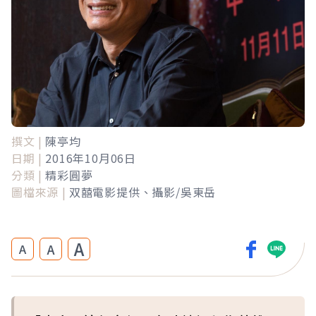
撰文 |
陳亭均
日期 |
2016年10月06日
分類 |
精彩圓夢
圖檔來源 |
双囍電影提供、攝影/吳東岳
A
A
A