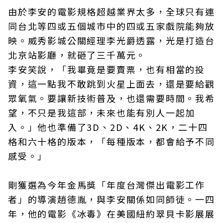
由於李安的電影規格超越業界太多，全球只有連
同台北等四或五個城市中的四或五家戲院能夠放
映。威秀影城公關經理李光爵透露，光是打造台
北京站影廳，就砸了三千萬元。
李安笑說，「我畢竟是要賣票，也有相當的投
資，這一點我不敢跳到火星上面去，還是要給觀
眾氧氣。要讓新技術普及，也還需要時間。我希
望，不只是我這部，未來也能有別人一起加
入。」他也準備了3D、2D、4K、2K，二十四
格和六十格的版本，「每種版本，都會給予不同
感受。」
剛獲選為今年金馬獎「年度台灣傑出電影工作
者」的導演趙德胤，與李安關係如同師徒。一四
年，他的電影《冰毒》在美國紐約翠貝卡影展展