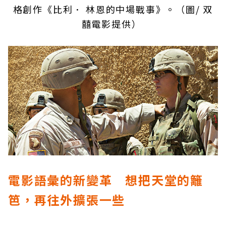
格創作《比利． 林恩的中場戰事》。（圖/ 双
囍電影提供）
電影語彙的新變革 想把天堂的籬
笆，再往外擴張一些