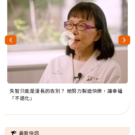
失智只能是漫長的告別？ 她努力製造快樂，讓幸福
來自剛果的巧克力神父 為台灣奉獻36年 「台灣是我
63歲卸矽谷副總、搬回台灣找快樂！「蛋黃哥小
104歲打破金氏世界紀錄 成為全球最年長羽球選
事業巔峰他選擇追夢…黑手阿伯拉小提琴還登上小
「不退化」
的家，我連作夢都講台語！」
丑」走進安養院，逗樂上萬爺奶：退休後才開始真
手，分享長壽的秘密原來是「這個」
巨蛋！連CNN都大讚！
正的人生
最新快訊