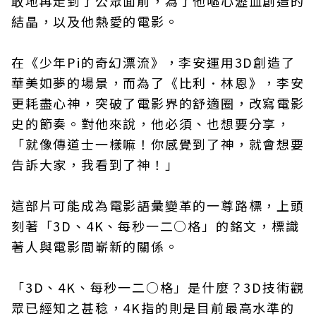
敢地再走到了公眾面前，為了他嘔心瀝血創造的
結晶，以及他熱愛的電影。
在《少年Pi的奇幻漂流》，李安運用3D創造了
華美如夢的場景，而為了《比利．林恩》，李安
更耗盡心神，突破了電影界的舒適圈，改寫電影
史的節奏。對他來說，他必須、也想要分享，
「就像傳道士一樣嘛！你感覺到了神，就會想要
告訴大家，我看到了神！」
這部片可能成為電影語彙變革的一尊路標，上頭
刻著「3D、4K、每秒一二○格」的銘文，標識
著人與電影間嶄新的關係。
「3D、4K、每秒一二○格」是什麼？3D技術觀
眾已經知之甚稔，4K指的則是目前最高水準的