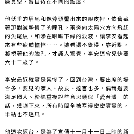
層真空，各自待在不同的維度。
他低垂的眉尾和像斧頭鑿出來的眼皮裡，依舊藏
著那對誠摯慣了的瞳孔。兩旁向太陽穴方向飛起
的魚尾紋，和滲在眼眶下緣的淚液，讓李安看起
來有些疲憊憔悴……。遠看還不覺得，靠近點，
凝視著他的臉孔，才讓人驚覺，李安這會兒快要
六十二歲了。
李安最近確實是累慘了。回到台灣，要出席的場
合多，要見的家人、故友、達官也多，偶爾還要
滿足國人、粉絲重複說些意思類似「愛台灣」的
話，幾趟下來，所有時間全被塞得密密實實的，
半點也不透風。
他這次返台，是為了宣傳十一月十一日上映的新