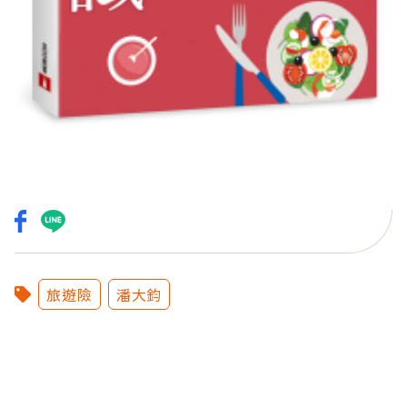
旅遊險
潘大鈞