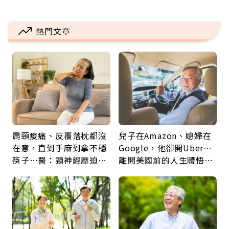
熱門文章
肩頸痠痛、反覆落枕都沒
兒子在Amazon、媳婦在
在意，直到手麻到拿不穩
Google，他卻開Uber…
筷子…醫：頸神經壓迫上
離開美國前的人生體悟：
身，打破固定姿勢才是關
好的壞的都不會永遠
鍵