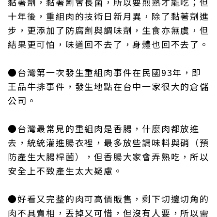
黏著劑，黏著劑會長菌，所以要煎熟才能吃；但
十年後，重組肉的技術日新月異，除了黏著劑進
步，更添加了防腐劑與調味劑，生食亦無虞，但
結果更可怕，味道回不去了，身體也回不去了。
●台灣第一次發生重組肉事件在民國93年，即
王品牛排事件，發生地點在台中一家很大的倉儲
公司。
●台灣最常見的重組肉是香腸，什麼肉都放進
去，統統灌進腸衣裡，最多放些調味料與硝（預
防產生大腸桿菌），但香腸大家會弄熟吃，所以
安全上不致產生太大疑慮。
●好看又完整的肉可高價販售，剩下切邊切角的
肉不具賣相，丟掉又可惜，但沒有人要，所以需