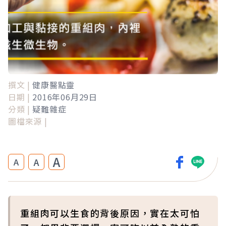
撰文 |
健康醫點靈
日期 |
2016年06月29日
分類 |
疑難雜症
圖檔來源 |
A
A
A
重組肉可以生食的背後原因，實在太可怕