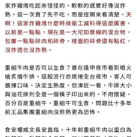
家炸雞塊吃起來怪怪的，軟軟的感覺好像沒炸
熟，這一次買了先不吃，而是捏開來看清楚，
天
啊！這家炸雞塊什麼時候偷工減料得這麼厲害，
以前是一點點，現在是一大坨如漿糊的混合物，
包覆一點點碎肉和碎骨，裡面的碎骨還有點紅，
沒炸透也沒炸熟。
重組牛肉是否可以生食？曾在逢甲夜市看到噴火
槍炙燒牛排，這股流行亦席捲全台夜市，客人可
選擇口味、決定生熟度，但湊近一看，牛排大小
與油花排列全是一個模子印出來的，不用懷疑，
百分百是重組牛，重組牛可生食，問題比十多年
前王品集團重組肉沒煎熟更為恐怖。
食安權威文長安直指，十年前重組牛肉以蛋白為