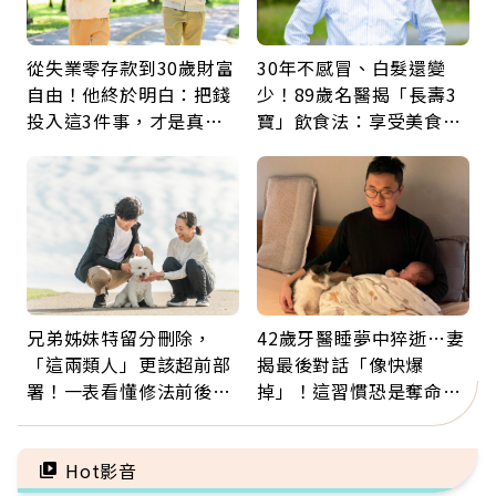
從失業零存款到30歲財富
30年不感冒、白髮還變
自由！他終於明白：把錢
少！89歲名醫揭「長壽3
投入這3件事，才是真正
寶」飲食法：享受美食不
留給未來的自己
忌口，偶爾也該吃點肉
兄弟姊妹特留分刪除，
42歲牙醫睡夢中猝逝…妻
「這兩類人」更該超前部
揭最後對話「像快爆
署！一表看懂修法前後差
掉」！這習慣恐是奪命原
異：沒留遺囑手足反而分
因：沒有一份工作值得用
更多
命交換
Hot影音