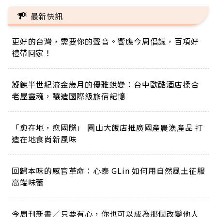
最新快訊
更好的台灣，需要你的聲音。響應今周倡議，百項好
禮帶回家！
凝鍊半世紀流金歲月的優雅蛻變：台中歐酷酒店揉合
老屋靈魂，釀造國際級旅宿記憶
「愈在地，愈國際」 圓山大飯店推廣國產農漁產品 打
造在地食尚新風味
回歸本味的感官革命：心泰 GLin 如何用自然風土征服
高端味蕾
今周刊新書／只要有心，你也可以成為那個改變他人