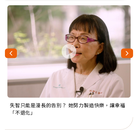
失智只能是漫長的告別？ 她努力製造快樂，讓幸福
來自剛果的巧克力神父 為台灣奉獻36年 「台灣是我
63歲卸矽谷副總、搬回台灣找快樂！「蛋黃哥小
104歲打破金氏世界紀錄 成為全球最年長羽球選
事業巔峰他選擇追夢…黑手阿伯拉小提琴還登上小
「不退化」
的家，我連作夢都講台語！」
丑」走進安養院，逗樂上萬爺奶：退休後才開始真
手，分享長壽的秘密原來是「這個」
巨蛋！連CNN都大讚！
正的人生