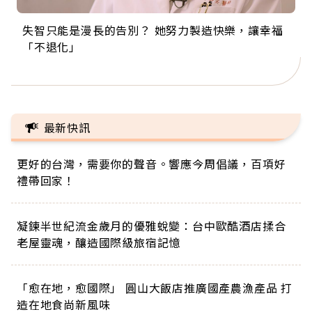
失智只能是漫長的告別？ 她努力製造快樂，讓幸福
來自剛果的巧克力神父 為台灣奉獻36年 「台灣是我
63歲卸矽谷副總、搬回台灣找快樂！「蛋黃哥小
104歲打破金氏世界紀錄 成為全球最年長羽球選
事業巔峰他選擇追夢…黑手阿伯拉小提琴還登上小
「不退化」
的家，我連作夢都講台語！」
丑」走進安養院，逗樂上萬爺奶：退休後才開始真
手，分享長壽的秘密原來是「這個」
巨蛋！連CNN都大讚！
正的人生
最新快訊
更好的台灣，需要你的聲音。響應今周倡議，百項好
禮帶回家！
凝鍊半世紀流金歲月的優雅蛻變：台中歐酷酒店揉合
老屋靈魂，釀造國際級旅宿記憶
「愈在地，愈國際」 圓山大飯店推廣國產農漁產品 打
造在地食尚新風味