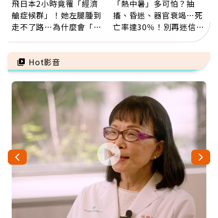
飛日本2小時竟罹「經濟
「熱中暑」多可怕？抽
艙症候群」！她左腿腫到
搐、昏迷、器官衰竭…死
走不了路…為什麼會「靜
亡率達30％！別再迷信
脈血栓」？醫示警7種人
「擦酒精、吃退燒藥」，
注意
5招才能真救命
Hot影音