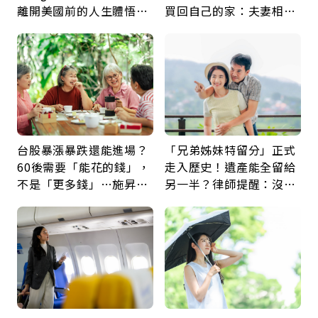
離開美國前的人生體悟：
買回自己的家：夫妻相守
好的壞的都不會永遠
60年，卻輸給一個名字
台股暴漲暴跌還能進場？
「兄弟姊妹特留分」正式
60後需要「能花的錢」，
走入歷史！遺產能全留給
不是「更多錢」…施昇
另一半？律師提醒：沒做
輝：退休族最適合這種股
「1件事」照樣白忙
票