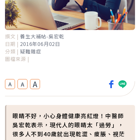
撰文 |
養生大補帖-吳宏乾
日期 |
2016年06月02日
分類 |
疑難雜症
圖檔來源 |
A
A
A
眼睛不好，小心身體健康亮紅燈！中醫師
吳宏乾表示，現代人的眼睛太「過勞」，
很多人不到40歲就出現乾澀、痠脹、視茫