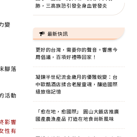
肺，三高族恐引發全身血管發炎
力變
最新快訊
更好的台灣，需要你的聲音。響應今
周倡議，百項好禮帶回家！
床腳落
凝鍊半世紀流金歲月的優雅蛻變：台
中歐酷酒店揉合老屋靈魂，釀造國際
級旅宿記憶
的活動
「愈在地，愈國際」 圓山大飯店推廣
國產農漁產品 打造在地食尚新風味
終影響
女性有