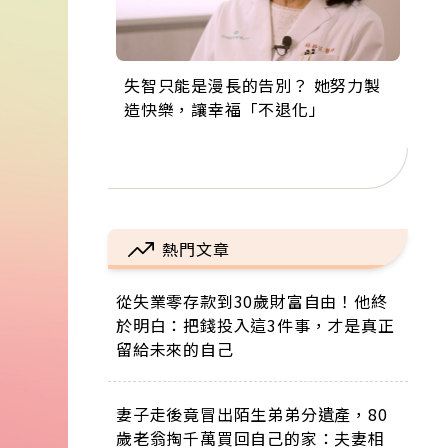
失智只能是漫長的告別？ 她努力製
來自剛果的巧克力神父 為台灣奉獻
63歲卸矽谷副總、搬回台灣找快
104歲打破金氏世界紀錄 成為全球
事業巔峰他選擇追夢…黑手阿伯拉
造快樂，讓幸福「不退化」
36年 「台灣是我的家，我連作夢都
樂！「蛋黃哥小丑」走進安養院，
最年長羽球選手，分享長壽的秘密
小提琴還登上小巨蛋！連CNN都大
講台語！」
逗樂上萬爺奶：退休後才開始真正
原來是「這個」
讚！
的人生
熱門文章
從失業零存款到30歲財富自由！他終
於明白：把錢投入這3件事，才是真正
留給未來的自己
妻子走後竟冒出陌生弟弟分遺產，80
歲老翁掏千萬買回自己的家：夫妻相