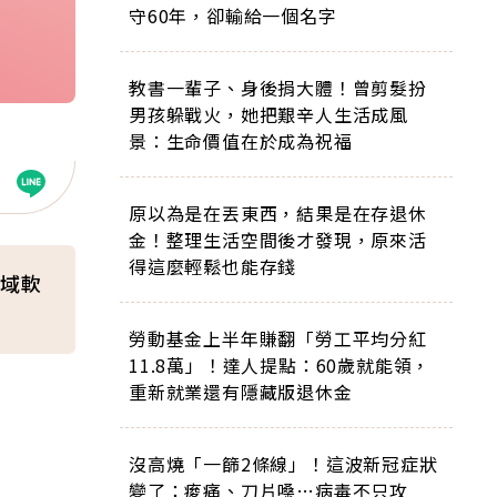
守60年，卻輸給一個名字
教書一輩子、身後捐大體！曾剪髮扮
男孩躲戰火，她把艱辛人生活成風
景：生命價值在於成為祝福
原以為是在丟東西，結果是在存退休
金！整理生活空間後才發現，原來活
得這麼輕鬆也能存錢
域軟
勞動基金上半年賺翻「勞工平均分紅
11.8萬」！達人提點：60歲就能領，
重新就業還有隱藏版退休金
沒高燒「一篩2條線」！這波新冠症狀
變了：痠痛、刀片嗓…病毒不只攻