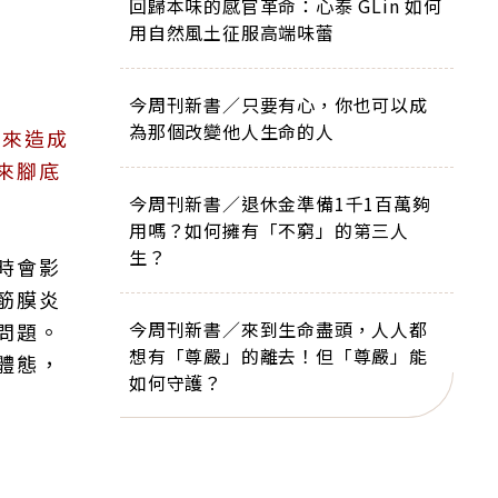
回歸本味的感官革命：心泰 GLin 如何
用自然風土征服高端味蕾
今周刊新書／只要有心，你也可以成
為那個改變他人生命的人
下來造成
來腳底
今周刊新書／退休金準備1千1百萬夠
用嗎？如何擁有「不窮」的第三人
生？
時會影
筋膜炎
今周刊新書／來到生命盡頭，人人都
問題。
想有「尊嚴」的離去！但「尊嚴」能
體態，
如何守護？