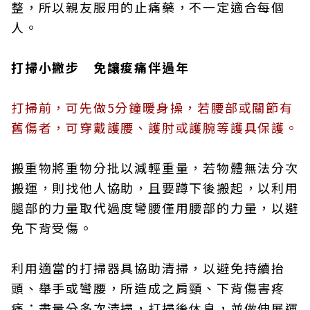
整，所以親友服用的止痛藥，不一定適合每個
人。
打掃小撇步 免讓痠痛伴過年
打掃前，可先做5分鐘暖身操，若腰部或關節有
舊傷者，可穿戴護腰、護肘或護腕等護具保護。
搬重物將重物分批以減輕重量，若物體無法分次
搬運，則找他人協助，且要蹲下後搬起，以利用
腿部的力量取代過度彎腰僅用腰部的力量，以避
免下背受傷。
利用適當的打掃器具協助清掃，以避免持續抬
頭、舉手或彎腰，所造成之肩頸、下背傷害疼
痛；盡量分多次清掃，打掃後休息，並做伸展運