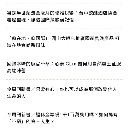
凝鍊半世紀流金歲月的優雅蛻變：台中歐酷酒店揉合
老屋靈魂，釀造國際級旅宿記憶
「愈在地，愈國際」 圓山大飯店推廣國產農漁產品 打
造在地食尚新風味
回歸本味的感官革命：心泰 GLin 如何用自然風土征服
高端味蕾
今周刊新書／只要有心，你也可以成為那個改變他人
生命的人
今周刊新書／退休金準備1千1百萬夠用嗎？如何擁有
「不窮」的第三人生？