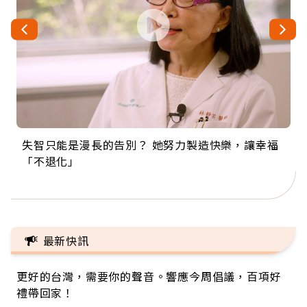
失智只能是漫長的告別？ 她努力製造快樂，讓幸福
來自剛果的巧克力神父 為台灣奉獻36年 「台灣是我
63歲卸矽谷副總、搬回台灣找快樂！「蛋黃哥小
104歲打破金氏世界紀錄 成為全球最年長羽球選
事業巔峰他選擇追夢…黑手阿伯拉小提琴還登上小
「不退化」
的家，我連作夢都講台語！」
丑」走進安養院，逗樂上萬爺奶：退休後才開始真
手，分享長壽的秘密原來是「這個」
巨蛋！連CNN都大讚！
正的人生
最新快訊
更好的台灣，需要你的聲音。響應今周倡議，百項好
禮帶回家！