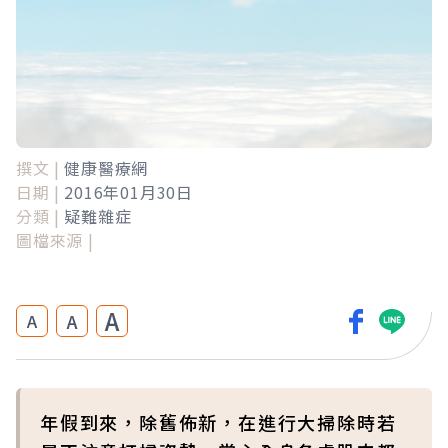
撰文 |
健康醫療網
日期 |
2016年01月30日
分類 |
疑難雜症
圖檔來源 |
A
A
A
年假到來，除舊佈新，在進行大掃除時若