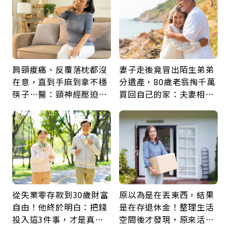
肩頸痠痛、反覆落枕都沒
妻子走後竟冒出陌生弟弟
在意，直到手麻到拿不穩
分遺產，80歲老翁掏千萬
筷子…醫：頸神經壓迫上
買回自己的家：夫妻相守
身，打破固定姿勢才是關
60年，卻輸給一個名字
鍵
從失業零存款到30歲財富
原以為是在丟東西，結果
自由！他終於明白：把錢
是在存退休金！整理生活
投入這3件事，才是真正
空間後才發現，原來活得