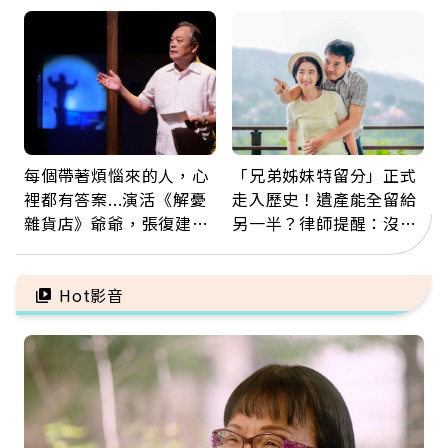
留給未來的自己
這麼輕鬆也能存錢
每個帶著煩惱來的人，心
「兄弟姊妹特留分」正式
裡都有答案...演活《解憂
走入歷史！遺產能全留給
雜貨店》爺爺，張復建：
另一半？律師提醒：沒做
放下執著不是認輸，而是
「1件事」照樣白忙
善待自己
Hot影音