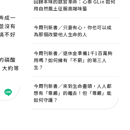
回歸本味的感官革命：心泰 GLin 如何
用自然風土征服高端味蕾
弄成一
並沒有
今周刊新書／只要有心，你也可以成
搞不好
為那個改變他人生命的人
今周刊新書／退休金準備1千1百萬夠
的磷酸
用嗎？如何擁有「不窮」的第三人
生？
，大約等
今周刊新書／來到生命盡頭，人人都
想有「尊嚴」的離去！但「尊嚴」能
如何守護？