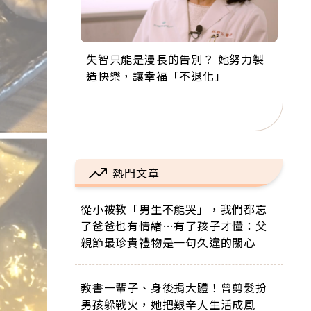
失智只能是漫長的告別？ 她努力製
來自剛果的巧克力神父 為台灣奉獻
63歲卸矽谷副總、搬回台灣找快
104歲打破金氏世界紀錄 成為全球
事業巔峰他選擇追夢…黑手阿伯拉
造快樂，讓幸福「不退化」
36年 「台灣是我的家，我連作夢都
樂！「蛋黃哥小丑」走進安養院，
最年長羽球選手，分享長壽的秘密
小提琴還登上小巨蛋！連CNN都大
講台語！」
逗樂上萬爺奶：退休後才開始真正
原來是「這個」
讚！
的人生
熱門文章
從小被教「男生不能哭」，我們都忘
了爸爸也有情緒…有了孩子才懂：父
親節最珍貴禮物是一句久違的關心
教書一輩子、身後捐大體！曾剪髮扮
男孩躲戰火，她把艱辛人生活成風