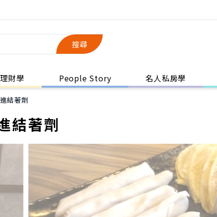
搜尋
理財學
People Story
名人私房學
吃進結著劑
進結著劑