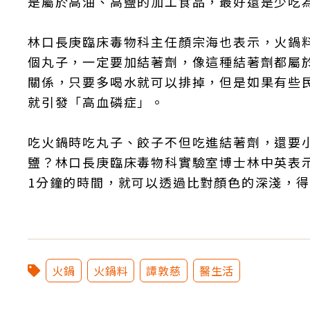
是屬於高油、高鹽的加工食品，最好還是少吃
林口長庚臨床毒物科主任顏宗海也表示，火鍋
個丸子，一定要加結著劑，像這種結著劑都屬
關係，只要多喝水就可以排掉，但是如果有些
就引發「高血磷症」。
吃火鍋時吃丸子、餃子不但吃進結著劑，還要
鹽？林口長庚臨床毒物科實驗室博士林中英表
1分鐘的時間，就可以透過比對顏色的深淺，
火鍋
火鍋料
譚敦慈
醫生活