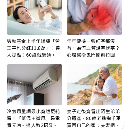
勞動基金上半年賺翻「勞
年年健檢一張紅字都沒
工平均分紅11.8萬」！達
有，為何血管說塞就塞？
人提點：60歲就能領，重
心臟醫從鬼門關前拉回病
新就業還有隱藏版退休金
人：會不會心梗要看對數
字
冷氣風量調最小竟然更耗
妻子走後竟冒出陌生弟弟
電！「低溫＋微風」是電
分遺產，80歲老翁掏千萬
費元凶…達人教2招又涼
買回自己的家：夫妻相守