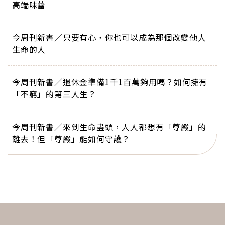
高端味蕾
今周刊新書／只要有心，你也可以成為那個改變他人
生命的人
今周刊新書／退休金準備1千1百萬夠用嗎？如何擁有
「不窮」的第三人生？
今周刊新書／來到生命盡頭，人人都想有「尊嚴」的
離去！但「尊嚴」能如何守護？
下一則 ＋
老後別只盯慢性病！醫揭熟齡3
大隱形危機：體重失控、缺牙、
外觀老化…「這1項」更可能加速
失智