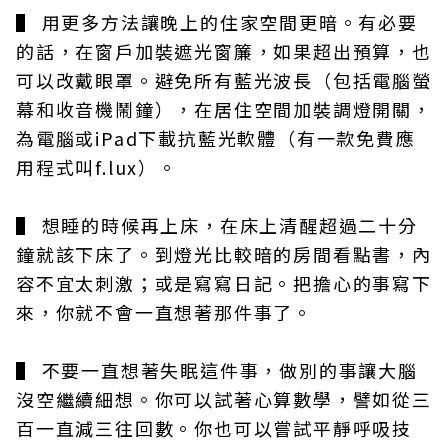
▌ 用更多方法讓晚上的住家空間更暗。有必要
的話，在窗戶加裝遮光窗簾，如果超出預算，也
可以改戴眼罩。避免所有藍光波長（包括電腦螢
幕和收音機鬧鐘），在居住空間加裝調燈開關，
為電腦或iPad下載抗藍光軟體（有一款免費應
用程式叫f.lux）。
▌ 想睡的時候再上床，在床上清醒超過二十分
鐘就該下床了。到燈光比較暗的房間看點書，內
容不宜太刺激；或是寫寫日記。把擔心的事寫下
來，你就不會一直想著那件事了。
▌ 不要一直想著失眠這件事，做別的事讓大腦
沒空繼續細想。你可以試著心算數學，譬如從三
百一直減三往回數。你也可以嘗試平靜呼吸技