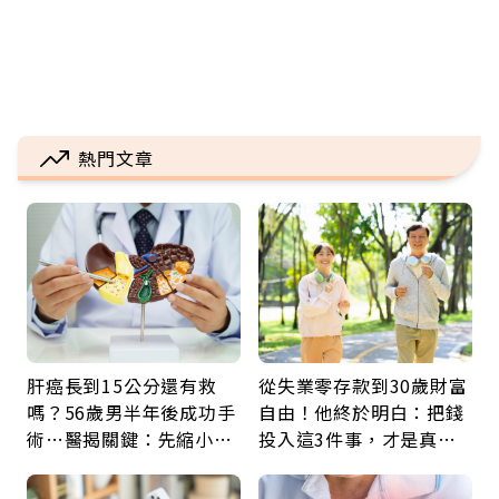
熱門文章
肝癌長到15公分還有救
從失業零存款到30歲財富
嗎？56歲男半年後成功手
自由！他終於明白：把錢
術…醫揭關鍵：先縮小腫
投入這3件事，才是真正
瘤再談根治
留給未來的自己