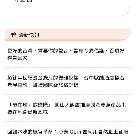
正的人生
最新快訊
更好的台灣，需要你的聲音。響應今周倡議，百項好
禮帶回家！
凝鍊半世紀流金歲月的優雅蛻變：台中歐酷酒店揉合
老屋靈魂，釀造國際級旅宿記憶
「愈在地，愈國際」 圓山大飯店推廣國產農漁產品 打
造在地食尚新風味
回歸本味的感官革命：心泰 GLin 如何用自然風土征服