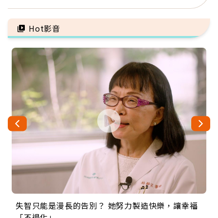
又省電
60年，卻輸給一個名字
Hot影音
失智只能是漫長的告別？ 她努力製造快樂，讓幸福
來自剛果的巧克力神父 為台灣奉獻36年 「台灣是我
63歲卸矽谷副總、搬回台灣找快樂！「蛋黃哥小
104歲打破金氏世界紀錄 成為全球最年長羽球選
事業巔峰他選擇追夢…黑手阿伯拉小提琴還登上小
「不退化」
的家，我連作夢都講台語！」
丑」走進安養院，逗樂上萬爺奶：退休後才開始真
手，分享長壽的秘密原來是「這個」
巨蛋！連CNN都大讚！