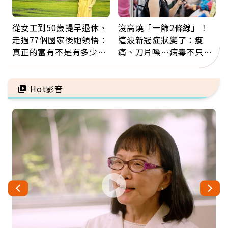
從女工到50歲提早退休、
沒高燒「一篩2條線」！
走過77個國家後她領悟：
這波新冠症狀變了：痠
真正的富有不是有多少
痛、刀片嗓…病毒不只攻
錢，而是擁有選擇人生的
肺，三高族恐引發全身血
自由
管發炎
Hot影音