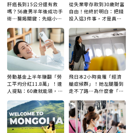
肝癌長到15公分還有救
從失業零存款到30歲財富
嗎？56歲男半年後成功手
自由！他終於明白：把錢
術…醫揭關鍵：先縮小腫
投入這3件事，才是真正
瘤再談根治
留給未來的自己
勞動基金上半年賺翻「勞
飛日本2小時竟罹「經濟
工平均分紅11.8萬」！達
艙症候群」！她左腿腫到
人提點：60歲就能領，重
走不了路…為什麼會「靜
新就業還有隱藏版退休金
脈血栓」？醫示警7種人
注意