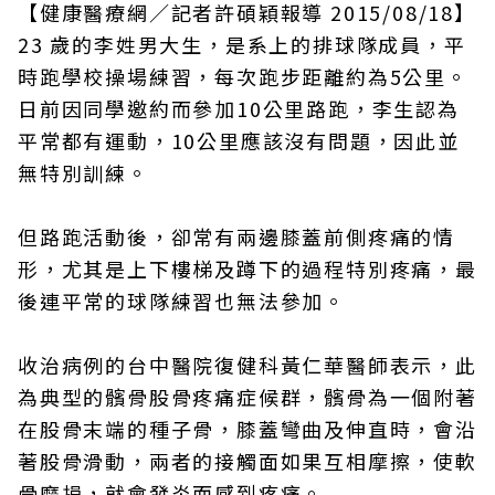
【健康醫療網／記者許碩穎報導 2015/08/18】
23 歲的李姓男大生，是系上的排球隊成員，平
時跑學校操場練習，每次跑步距離約為5公里。
日前因同學邀約而參加10公里路跑，李生認為
平常都有運動，10公里應該沒有問題，因此並
無特別訓練。
但路跑活動後，卻常有兩邊膝蓋前側疼痛的情
形，尤其是上下樓梯及蹲下的過程特別疼痛，最
後連平常的球隊練習也無法參加。
收治病例的台中醫院復健科黃仁華醫師表示，此
為典型的髕骨股骨疼痛症候群，髕骨為一個附著
在股骨末端的種子骨，膝蓋彎曲及伸直時，會沿
著股骨滑動，兩者的接觸面如果互相摩擦，使軟
骨磨損，就會發炎而感到疼痛。