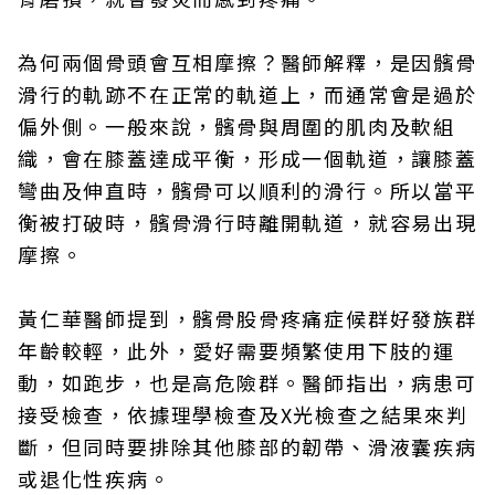
為何兩個骨頭會互相摩擦？醫師解釋，是因髕骨
滑行的軌跡不在正常的軌道上，而通常會是過於
偏外側。一般來說，髕骨與周圍的肌肉及軟組
織，會在膝蓋達成平衡，形成一個軌道，讓膝蓋
彎曲及伸直時，髕骨可以順利的滑行。所以當平
衡被打破時，髕骨滑行時離開軌道，就容易出現
摩擦。
黃仁華醫師提到，髕骨股骨疼痛症候群好發族群
年齡較輕，此外，愛好需要頻繁使用下肢的運
動，如跑步，也是高危險群。醫師指出，病患可
接受檢查，依據理學檢查及X光檢查之結果來判
斷，但同時要排除其他膝部的韌帶、滑液囊疾病
或退化性疾病。