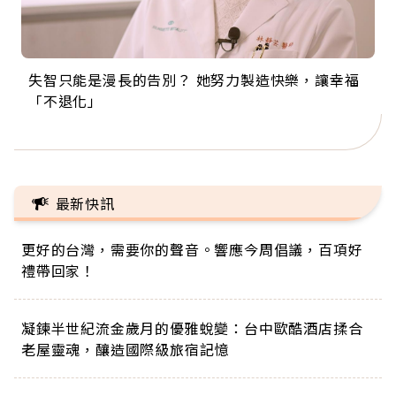
失智只能是漫長的告別？ 她努力製造快樂，讓幸福
來自剛果的巧克力神父 為台灣奉獻36年 「台灣是我
63歲卸矽谷副總、搬回台灣找快樂！「蛋黃哥小
104歲打破金氏世界紀錄 成為全球最年長羽球選
事業巔峰他選擇追夢…黑手阿伯拉小提琴還登上小
「不退化」
的家，我連作夢都講台語！」
丑」走進安養院，逗樂上萬爺奶：退休後才開始真
手，分享長壽的秘密原來是「這個」
巨蛋！連CNN都大讚！
正的人生
最新快訊
更好的台灣，需要你的聲音。響應今周倡議，百項好
禮帶回家！
凝鍊半世紀流金歲月的優雅蛻變：台中歐酷酒店揉合
老屋靈魂，釀造國際級旅宿記憶