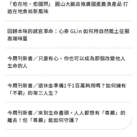
「愈在地，愈國際」 圓山大飯店推廣國產農漁產品 打
造在地食尚新風味
回歸本味的感官革命：心泰 GLin 如何用自然風土征服
高端味蕾
今周刊新書／只要有心，你也可以成為那個改變他人
生命的人
今周刊新書／退休金準備1千1百萬夠用嗎？如何擁有
「不窮」的第三人生？
今周刊新書／來到生命盡頭，人人都想有「尊嚴」的
離去！但「尊嚴」能如何守護？