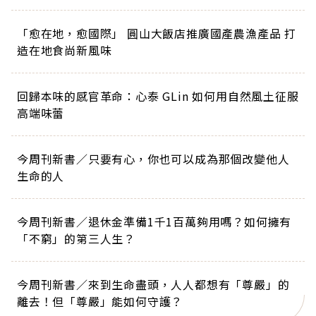
「愈在地，愈國際」 圓山大飯店推廣國產農漁產品 打
造在地食尚新風味
回歸本味的感官革命：心泰 GLin 如何用自然風土征服
高端味蕾
今周刊新書／只要有心，你也可以成為那個改變他人
生命的人
今周刊新書／退休金準備1千1百萬夠用嗎？如何擁有
「不窮」的第三人生？
今周刊新書／來到生命盡頭，人人都想有「尊嚴」的
離去！但「尊嚴」能如何守護？