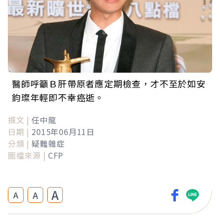
醫師呼籲Ｂ肝帶原者應定期檢查，才不至於如安
鈞璨年輕即不幸癌逝。
撰文 |
任中龍
日期 |
2015年06月11日
分類 |
疑難雜症
圖檔來源 |
CFP
A
A
A