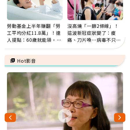
勞動基金上半年賺翻「勞
沒高燒「一篩2條線」！
工平均分紅11.8萬」！達
這波新冠症狀變了：痠
人提點：60歲就能領，重
痛、刀片嗓…病毒不只攻
新就業還有隱藏版退休金
肺，三高族恐引發全身血
管發炎
Hot影音