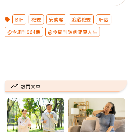
B肝
檢查
安鈞璨
追蹤檢查
肝癌
@今周刊964期
@今周刊類別健康人生
熱門文章