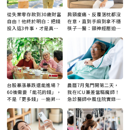
從失業零存款到30歲財富
肩頸痠痛、反覆落枕都沒
自由！他終於明白：把錢
在意，直到手麻到拿不穩
投入這3件事，才是真正
筷子…醫：頸神經壓迫上
留給未來的自己
身，打破固定姿勢才是關
鍵
台股暴漲暴跌還能進場？
農曆7月鬼門開第二天，
60後需要「能花的錢」，
我在ICU兼差當驅魔師！
不是「更多錢」…施昇
急診醫師中風住院實錄：
輝：退休族最適合這種股
那些怪物原來叫譫妄
票