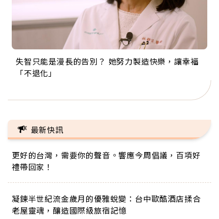
失智只能是漫長的告別？ 她努力製造快樂，讓幸福
來自剛果的巧克力神父 為台灣奉獻36年 「台灣是我
63歲卸矽谷副總、搬回台灣找快樂！「蛋黃哥小
104歲打破金氏世界紀錄 成為全球最年長羽球選
事業巔峰他選擇追夢…黑手阿伯拉小提琴還登上小
「不退化」
的家，我連作夢都講台語！」
丑」走進安養院，逗樂上萬爺奶：退休後才開始真
手，分享長壽的秘密原來是「這個」
巨蛋！連CNN都大讚！
正的人生
最新快訊
更好的台灣，需要你的聲音。響應今周倡議，百項好
禮帶回家！
凝鍊半世紀流金歲月的優雅蛻變：台中歐酷酒店揉合
老屋靈魂，釀造國際級旅宿記憶