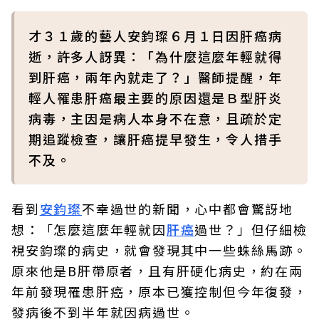
才３１歲的藝人安鈞璨６月１日因肝癌病
逝，許多人訝異：「為什麼這麼年輕就得
到肝癌，兩年內就走了？」醫師提醒，年
輕人罹患肝癌最主要的原因還是Ｂ型肝炎
病毒，主因是病人本身不在意，且疏於定
期追蹤檢查，讓肝癌提早發生，令人措手
不及。
看到
安鈞璨
不幸過世的新聞，心中都會驚訝地
想：「怎麼這麼年輕就因
肝癌
過世？」但仔細檢
視安鈞璨的病史，就會發現其中一些蛛絲馬跡。
原來他是B肝帶原者，且有肝硬化病史，約在兩
年前發現罹患肝癌，原本已獲控制但今年復發，
發病後不到半年就因病過世。