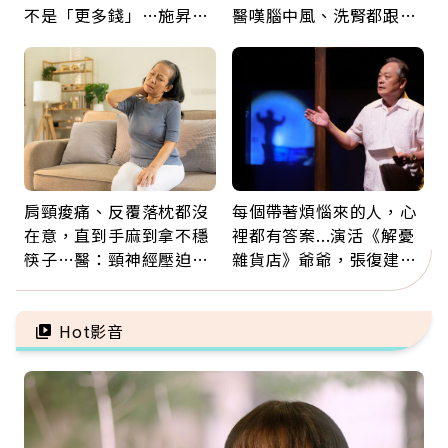
不是「更多錢」…施昇
醫嘆腦中風、洗腎都跟它
輝：退休族最適合這種股
有關：4警訊是心臟在呼
票
救
肩頸痠痛、反覆落枕都沒
每個帶著煩惱來的人，心
在意，直到手麻到拿不穩
裡都有答案...演活《解憂
筷子…醫：頸神經壓迫上
雜貨店》爺爺，張復建：
身，打破固定姿勢才是關
放下執著不是認輸，而是
鍵
善待自己
Hot影音