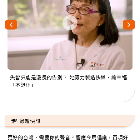
失智只能是漫長的告別？ 她努力製造快樂，讓幸福
來自剛果的巧克力神父 為台灣奉獻36年 「台灣是我
63歲卸矽谷副總、搬回台灣找快樂！「蛋黃哥小
104歲打破金氏世界紀錄 成為全球最年長羽球選
事業巔峰他選擇追夢…黑手阿伯拉小提琴還登上小
「不退化」
的家，我連作夢都講台語！」
丑」走進安養院，逗樂上萬爺奶：退休後才開始真
手，分享長壽的秘密原來是「這個」
巨蛋！連CNN都大讚！
正的人生
最新快訊
更好的台灣，需要你的聲音。響應今周倡議，百項好