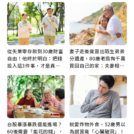
從失業零存款到30歲財富
妻子走後竟冒出陌生弟弟
自由！他終於明白：把錢
分遺產，80歲老翁掏千萬
投入這3件事，才是真正
買回自己的家：夫妻相守
留給未來的自己
60年，卻輸給一個名字
台股暴漲暴跌還能進場？
就愛炸物外食，52歲男以
60後需要「能花的錢」，
為感冒竟「心臟破洞」！