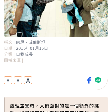
撰文 |
唐尼‧艾伯斯坦
日期 |
2015年01月15日
分類 |
自我成長
圖檔來源 |
A
A
A
處理差異時，人們面對的是一個額外的挑