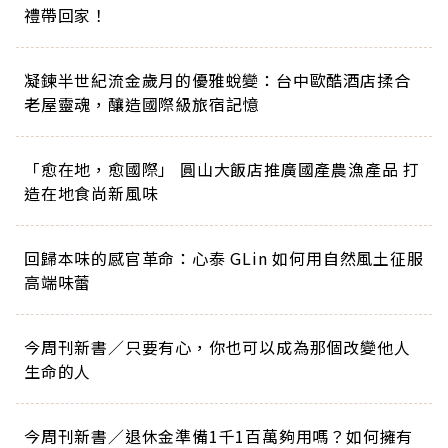
禮帶回家！
凝鍊半世紀流金歲月的優雅蛻變：台中歐酷酒店揉合
老屋靈魂，釀造國際級旅宿記憶
「愈在地，愈國際」 圓山大飯店推廣國產農漁產品 打
造在地食尚新風味
回歸本味的感官革命：心泰 GLin 如何用自然風土征服
高端味蕾
今周刊新書／只要有心，你也可以成為那個改變他人
生命的人
今周刊新書／退休金準備1千1百萬夠用嗎？如何擁有