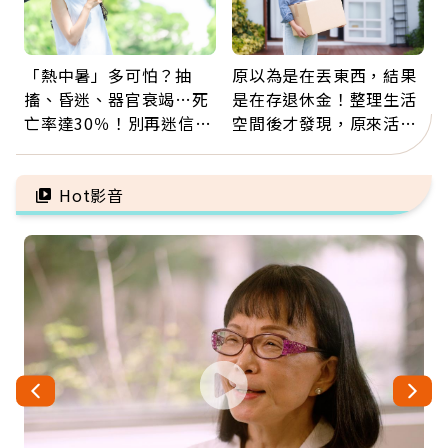
「熱中暑」多可怕？抽
原以為是在丟東西，結果
搐、昏迷、器官衰竭…死
是在存退休金！整理生活
亡率達30％！別再迷信
空間後才發現，原來活得
「擦酒精、吃退燒藥」，
這麼輕鬆也能存錢
5招才能真救命
Hot影音