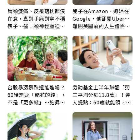
肩頸痠痛、反覆落枕都沒
兒子在Amazon、媳婦在
在意，直到手麻到拿不穩
Google，他卻開Uber…
筷子…醫：頸神經壓迫上
離開美國前的人生體悟：
身，打破固定姿勢才是關
好的壞的都不會永遠
鍵
台股暴漲暴跌還能進場？
勞動基金上半年賺翻「勞
60後需要「能花的錢」，
工平均分紅11.8萬」！達
不是「更多錢」…施昇
人提點：60歲就能領，重
輝：退休族最適合這種股
新就業還有隱藏版退休金
票