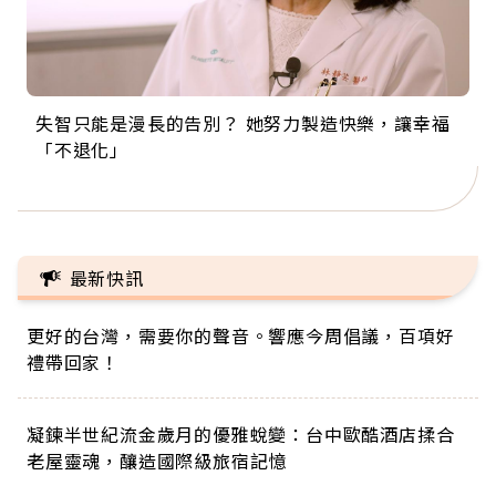
失智只能是漫長的告別？ 她努力製造快樂，讓幸福
來自剛果的巧克力神父 為台灣奉獻36年 「台灣是我
63歲卸矽谷副總、搬回台灣找快樂！「蛋黃哥小
104歲打破金氏世界紀錄 成為全球最年長羽球選
事業巔峰他選擇追夢…黑手阿伯拉小提琴還登上小
「不退化」
的家，我連作夢都講台語！」
丑」走進安養院，逗樂上萬爺奶：退休後才開始真
手，分享長壽的秘密原來是「這個」
巨蛋！連CNN都大讚！
正的人生
最新快訊
更好的台灣，需要你的聲音。響應今周倡議，百項好
禮帶回家！
凝鍊半世紀流金歲月的優雅蛻變：台中歐酷酒店揉合
老屋靈魂，釀造國際級旅宿記憶