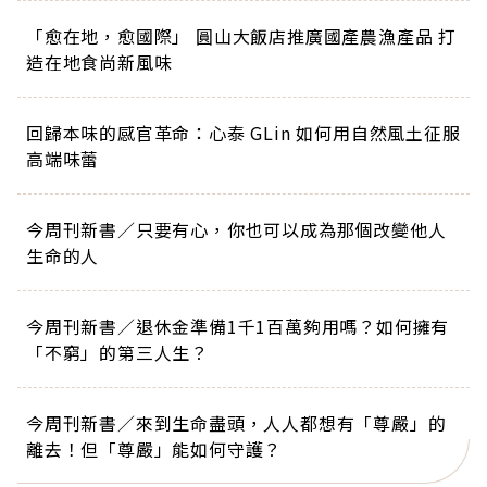
「愈在地，愈國際」 圓山大飯店推廣國產農漁產品 打
造在地食尚新風味
回歸本味的感官革命：心泰 GLin 如何用自然風土征服
高端味蕾
今周刊新書／只要有心，你也可以成為那個改變他人
生命的人
今周刊新書／退休金準備1千1百萬夠用嗎？如何擁有
「不窮」的第三人生？
今周刊新書／來到生命盡頭，人人都想有「尊嚴」的
離去！但「尊嚴」能如何守護？