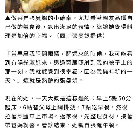
▲做菜是張曼娟的小確幸，尤其看著親友品嚐自
己做的美食後，露出滿足的表情，總讓她覺得料
理是加倍的幸福。（圖／張曼娟提供）
「當早晨我睜開眼睛，醒過來的時候，我可能看
到有陽光灑進來，透過窗簾照射到我的被子上的
那一刻，我就感覺到很幸福，因為我擁有新的一
天。」這就是熟齡的張曼娟。
現在的她，一天大概是這樣過的：早上5點50分
起床，6點替父母上網掛號，7點吃早餐，然後
拉著菜籃車上市場。返家後，先整理食材，接著
帶爸媽就醫。看診結束，她親自張羅午餐。