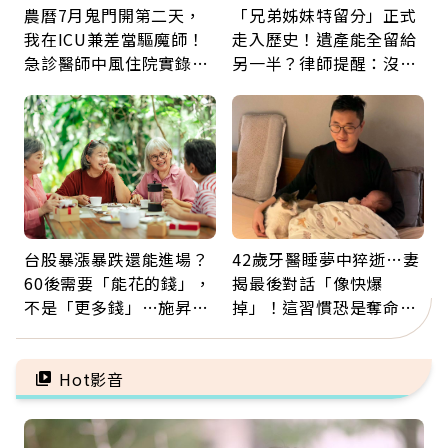
農曆7月鬼門開第二天，
「兄弟姊妹特留分」正式
我在ICU兼差當驅魔師！
走入歷史！遺產能全留給
急診醫師中風住院實錄：
另一半？律師提醒：沒做
那些怪物原來叫譫妄
「1件事」照樣白忙
台股暴漲暴跌還能進場？
42歲牙醫睡夢中猝逝…妻
60後需要「能花的錢」，
揭最後對話「像快爆
不是「更多錢」…施昇
掉」！這習慣恐是奪命原
輝：退休族最適合這種股
因：沒有一份工作值得用
票
命交換
Hot影音