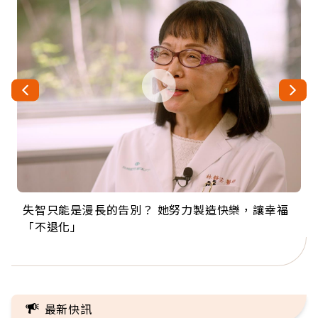
失智只能是漫長的告別？ 她努力製造快樂，讓幸福
來自剛果的巧克力神父 為台灣奉獻36年 「台灣是我
63歲卸矽谷副總、搬回台灣找快樂！「蛋黃哥小
104歲打破金氏世界紀錄 成為全球最年長羽球選
事業巔峰他選擇追夢…黑手阿伯拉小提琴還登上小
「不退化」
的家，我連作夢都講台語！」
丑」走進安養院，逗樂上萬爺奶：退休後才開始真
手，分享長壽的秘密原來是「這個」
巨蛋！連CNN都大讚！
正的人生
最新快訊