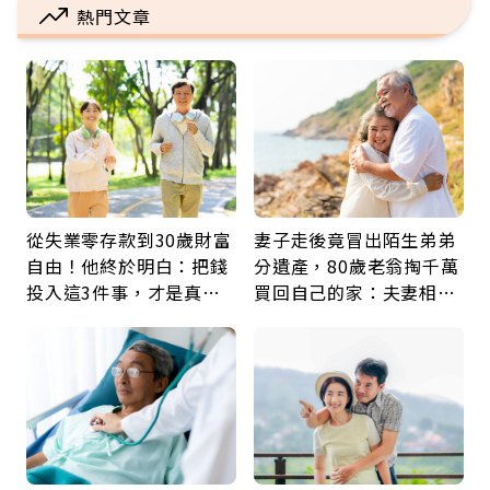
熱門文章
從失業零存款到30歲財富
妻子走後竟冒出陌生弟弟
自由！他終於明白：把錢
分遺產，80歲老翁掏千萬
投入這3件事，才是真正
買回自己的家：夫妻相守
留給未來的自己
60年，卻輸給一個名字