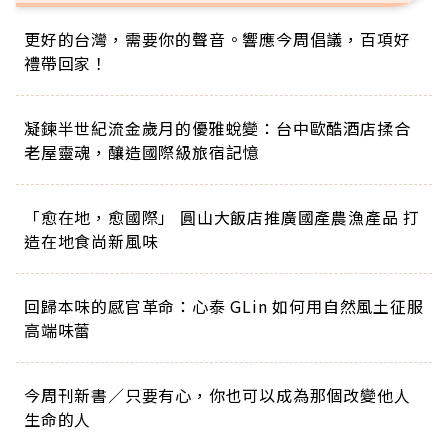
更好的台灣，需要你的聲音。響應今周倡議，百項好
禮帶回家！
凝鍊半世紀流金歲月的優雅蛻變：台中歐酷酒店揉合
老屋靈魂，釀造國際級旅宿記憶
「愈在地，愈國際」 圓山大飯店推廣國產農漁產品 打
造在地食尚新風味
回歸本味的感官革命：心泰 GLin 如何用自然風土征服
高端味蕾
今周刊新書／只要有心，你也可以成為那個改變他人
生命的人