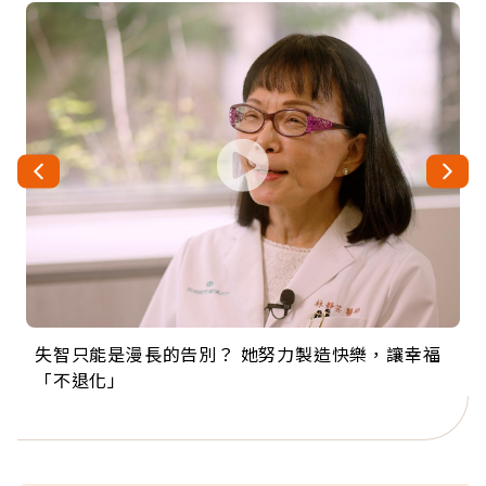
失智只能是漫長的告別？ 她努力製造快樂，讓幸福
來自剛果的巧克力神父 為台灣奉獻36年 「台灣是我
63歲卸矽谷副總、搬回台灣找快樂！「蛋黃哥小
104歲打破金氏世界紀錄 成為全球最年長羽球選
事業巔峰他選擇追夢…黑手阿伯拉小提琴還登上小
「不退化」
的家，我連作夢都講台語！」
丑」走進安養院，逗樂上萬爺奶：退休後才開始真
手，分享長壽的秘密原來是「這個」
巨蛋！連CNN都大讚！
正的人生