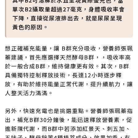
其中B2可溶解於水且呈現黃綠螢光色，當
單次B2攝取量超過27毫克，身體吸收率會
下降，直接從尿液排出去，就是尿尿呈現
黃色的原因。
想正確補充能量，讓 B群充分吸收，營養師張珮
蓁建議，首先應選擇天然酵母B群，，吸收率高
於一般合成B群，維持健康更有效。其次，B群
具備獨特控制釋放技術，長達12小時逐步釋
放，有助於維持能量正常代謝，提升續航力，讓
人整天活力滿滿。
另外，快速充電也是挑選重點。營養師張珮蓁指
出，補充B群30分鐘後，能迅速釋放營養素，促
進新陳代謝，而B群中若添加紅景天、刺五加、
五味子、酵母鋅等4種植萃成分，效果加乘，有