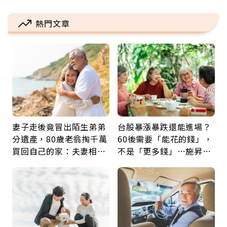
熱門文章
妻子走後竟冒出陌生弟弟
台股暴漲暴跌還能進場？
分遺產，80歲老翁掏千萬
60後需要「能花的錢」，
買回自己的家：夫妻相守
不是「更多錢」…施昇
60年，卻輸給一個名字
輝：退休族最適合這種股
票