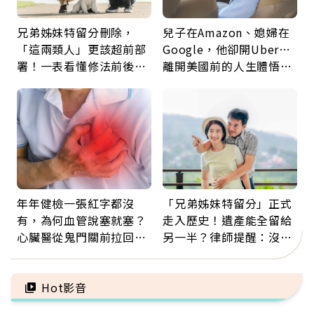
兄弟姊妹特留分刪除，
兒子在Amazon、媳婦在
「這兩類人」更該超前部
Google，他卻開Uber…
署！一表看懂修法前後差
離開美國前的人生體悟：
異：沒留遺囑手足反而分
好的壞的都不會永遠
更多
年年健檢一張紅字都沒
「兄弟姊妹特留分」正式
有，為何血管說塞就塞？
走入歷史！遺產能全留給
心臟醫從鬼門關前拉回病
另一半？律師提醒：沒做
人：會不會心梗要看對數
「1件事」照樣白忙
字
Hot影音