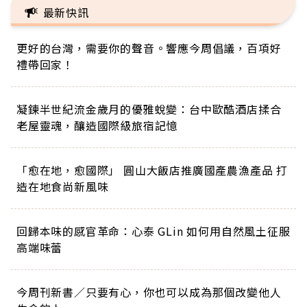
最新快訊
更好的台灣，需要你的聲音。響應今周倡議，百項好
禮帶回家！
凝鍊半世紀流金歲月的優雅蛻變：台中歐酷酒店揉合
老屋靈魂，釀造國際級旅宿記憶
「愈在地，愈國際」 圓山大飯店推廣國產農漁產品 打
造在地食尚新風味
回歸本味的感官革命：心泰 GLin 如何用自然風土征服
高端味蕾
今周刊新書／只要有心，你也可以成為那個改變他人