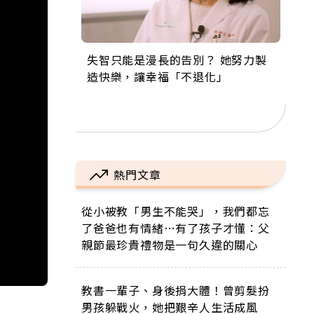
失智只能是漫長的告別？ 她努力製
來自剛果的巧克力神父 為台灣奉獻
63歲卸矽谷副總、搬回台灣找快
104歲打破金氏世界紀錄 成為全球
事業巔峰他選擇追夢…黑手阿伯拉
造快樂，讓幸福「不退化」
36年 「台灣是我的家，我連作夢都
樂！「蛋黃哥小丑」走進安養院，
最年長羽球選手，分享長壽的秘密
小提琴還登上小巨蛋！連CNN都大
講台語！」
逗樂上萬爺奶：退休後才開始真正
原來是「這個」
讚！
的人生
熱門文章
從小被教「男生不能哭」，我們都忘
了爸爸也有情緒…有了孩子才懂：父
親節最珍貴禮物是一句久違的關心
教書一輩子、身後捐大體！曾剪髮扮
男孩躲戰火，她把艱辛人生活成風