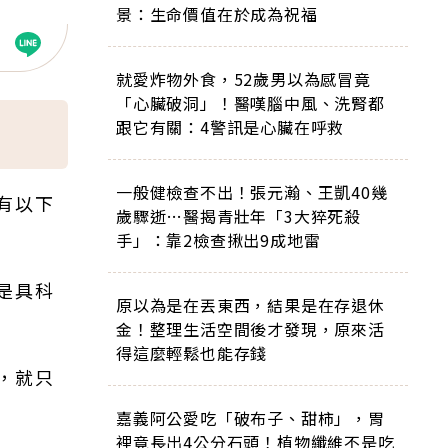
景：生命價值在於成為祝福
就愛炸物外食，52歲男以為感冒竟
「心臟破洞」！醫嘆腦中風、洗腎都
跟它有關：4警訊是心臟在呼救
一般健檢查不出！張元瀚、王凱40幾
有以下
歲驟逝…醫揭青壯年「3大猝死殺
手」：靠2檢查揪出9成地雷
是具科
原以為是在丟東西，結果是在存退休
金！整理生活空間後才發現，原來活
得這麼輕鬆也能存錢
，就只
嘉義阿公愛吃「破布子、甜柿」，胃
裡竟長出4公分石頭！植物纖維不是吃