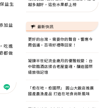
確保益生
越多越好，這些水果都上榜
添加益
最新快訊
更好的台灣，需要你的聲音。響應今
周倡議，百項好禮帶回家！
，吃進
節都做
凝鍊半世紀流金歲月的優雅蛻變：台
中歐酷酒店揉合老屋靈魂，釀造國際
級旅宿記憶
「愈在地，愈國際」 圓山大飯店推廣
國產農漁產品 打造在地食尚新風味