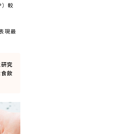
P）較
表現最
代研究
素食飲