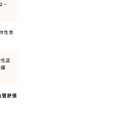
2、
物性食
硬化正
糖尿
血管舒張