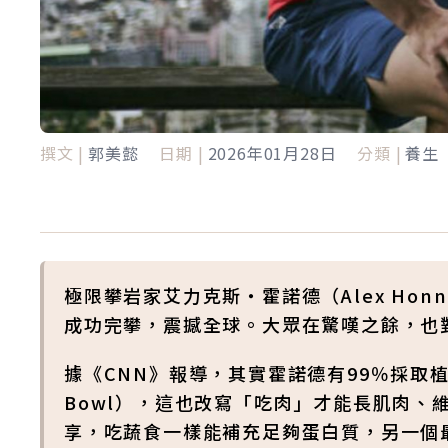
撰文 |
郭美懿
日期 |
2026年01月28日
分類 |
養生
極限攀岩家艾力克斯・霍諾德（Alex Hon
成功完攀，震撼全球。大眾在驚嘆之餘，也
據《CNN》報導，其實霍諾德有99％採取
Bowl），這也改寫「吃肉」才能長肌肉、
享，吃蔬食一樣能補充足夠蛋白質，另一個