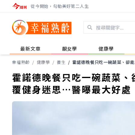
從今開始，勾勒美好第二人生
最新文章
靚女學
健康學
幸福熟齡
/
健康學
/
養生
/
霍諾德晚餐只吃一碗蔬菜、卻能
霍諾德晚餐只吃一碗蔬菜、卻
覆健身迷思…醫曝最大好處