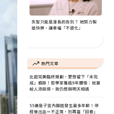
失智只能是漫長的告別？ 她努力製
來自剛果的巧克力神父 為台灣奉獻
63歲卸矽谷副總、搬回台灣找快
104歲打破金氏世界紀錄 成為全球
事業巔峰他選擇追夢…黑手阿伯拉
造快樂，讓幸福「不退化」
36年 「台灣是我的家，我連作夢都
樂！「蛋黃哥小丑」走進安養院，
最年長羽球選手，分享長壽的秘密
小提琴還登上小巨蛋！連CNN都大
講台語！」
逗樂上萬爺奶：退休後才開始真正
原來是「這個」
讚！
的人生
熱門文章
比起完美臨終規劃，更想留下「未完
成」痕跡！哲學家罹癌9年體悟：就算
給人添麻煩，我仍想與明天相遇
55歲是子宮內膜癌發生最多年齡！停
經後出血＝不正常，別再當「回春」