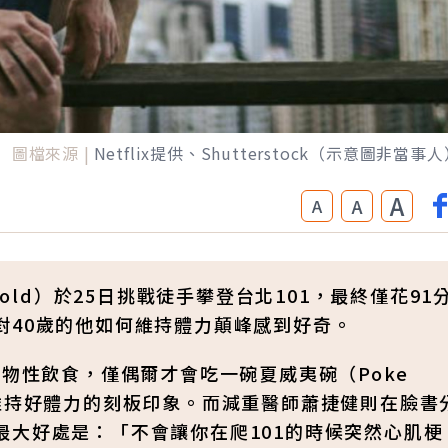
圖檔來源 |
Netflix提供、Shutterstock（示意圖非當事
A
A
A
nold）於25日挑戰徒手攀登台北101，最終僅花91
對40歲的他如何維持體力顛峰感到好奇。
植物性飲食，僅偶爾才會吃一碗夏威夷碗（Poke
維持好體力的刻板印象。而減重醫師蕭捷健則在臉書
最大好處是：「不會讓你在爬101的時候突然心肌梗