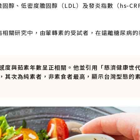
醇、低密度膽固醇（LDL）及發炎指數（hs-CR
病相關研究中，由葷轉素的受試者，在遠離糖尿病的
感度與茹素年數呈正相關。他並引用「慈濟健康世
，其次為純素者，非素食者最高，顯示台灣型態的