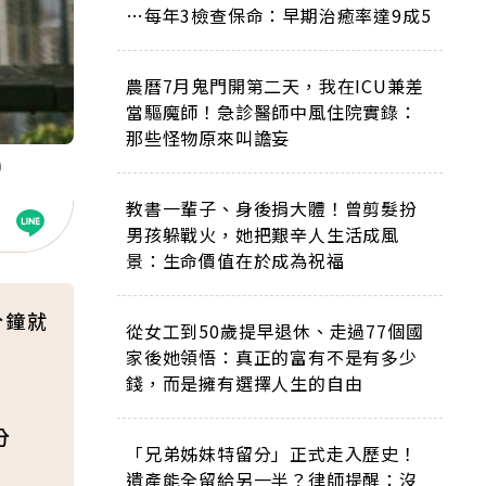
…每年3檢查保命：早期治癒率達9成5
農曆7月鬼門開第二天，我在ICU兼差
當驅魔師！急診醫師中風住院實錄：
那些怪物原來叫譫妄
人）
教書一輩子、身後捐大體！曾剪髮扮
男孩躲戰火，她把艱辛人生活成風
景：生命價值在於成為祝福
分鐘就
從女工到50歲提早退休、走過77個國
家後她領悟：真正的富有不是有多少
錢，而是擁有選擇人生的自由
分
「兄弟姊妹特留分」正式走入歷史！
遺產能全留給另一半？律師提醒：沒