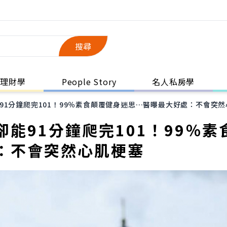
搜尋
理財學
People Story
名人私房學
91分鐘爬完101！99％素食顛覆健身迷思…醫曝最大好處：不會突
能91分鐘爬完101！99％素
：不會突然心肌梗塞