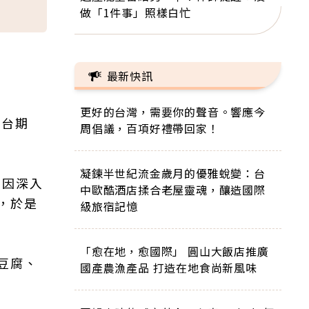
做「1件事」照樣白忙
最新快訊
更好的台灣，需要你的聲音。響應今
訪台期
周倡議，百項好禮帶回家！
凝鍊半世紀流金歲月的優雅蛻變：台
，因深入
中歐酷酒店揉合老屋靈魂，釀造國際
，於是
級旅宿記憶
「愈在地，愈國際」 圓山大飯店推廣
豆腐、
國產農漁產品 打造在地食尚新風味