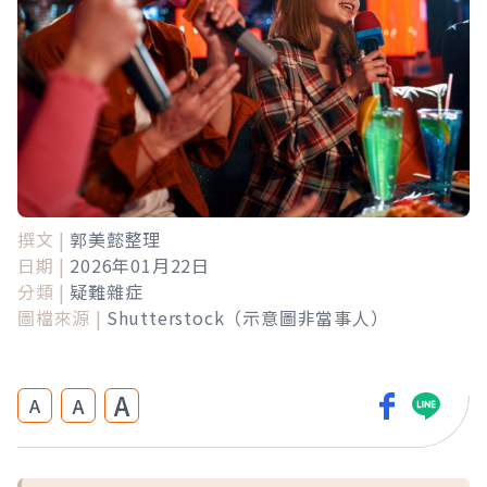
撰文 |
郭美懿整理
日期 |
2026年01月22日
分類 |
疑難雜症
圖檔來源 |
Shutterstock（示意圖非當事人）
A
A
A