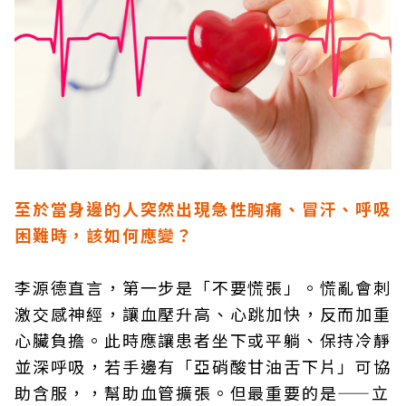
至於當身邊的人突然出現急性胸痛、冒汗、呼吸
困難時，該如何應變？
李源德直言，第一步是「不要慌張」。慌亂會刺
激交感神經，讓血壓升高、心跳加快，反而加重
心臟負擔。此時應讓患者坐下或平躺、保持冷靜
並深呼吸，若手邊有「亞硝酸甘油舌下片」可協
助含服，，幫助血管擴張。但最重要的是——立