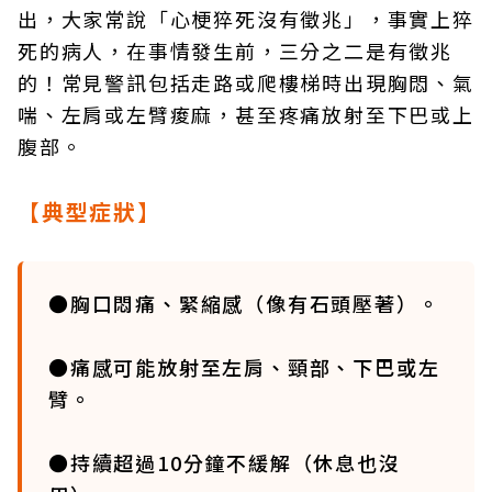
出，大家常說「心梗猝死沒有徵兆」，事實上猝
死的病人，在事情發生前，三分之二是有徵兆
的！常見警訊包括走路或爬樓梯時出現胸悶、氣
喘、左肩或左臂痠麻，甚至疼痛放射至下巴或上
腹部。
【典型症狀】
●胸口悶痛、緊縮感（像有石頭壓著）。
●痛感可能放射至左肩、頸部、下巴或左
臂。
●持續超過10分鐘不緩解（休息也沒