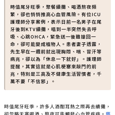
時值尾牙旺季，聚餐續攤、喝酒熬夜頻
繁，卻也悄悄推高心血管風險。有位ICU
護理師分享案例，表示日前一名男子在尾
牙後到KTV續攤，唱到一半突然失去呼
吸、心跳OHCA，緊急送一後雖搶回一
命，卻可能變成植物人。患者妻子透露，
先生早在一週前就出現胸悶、喘、冒汗等
病兆，卻以為「休息一下就好」。護理師
提醒，其實這就是心肌梗塞來敲門的前
兆，特別是三高及不健康生活習慣者，千
萬不要「不信邪」。
時值尾牙旺季，許多人酒酣耳熱之際再去續攤，
卻忽略天寒喝酒、熬夜可能觸發心血管疾病。
慈