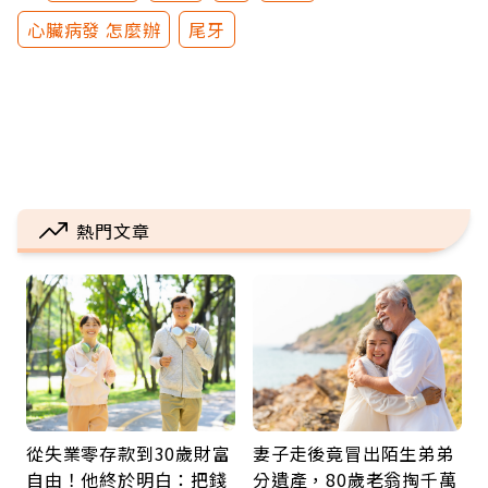
心臟病發 怎麼辦
尾牙
熱門文章
從失業零存款到30歲財富
妻子走後竟冒出陌生弟弟
自由！他終於明白：把錢
分遺產，80歲老翁掏千萬