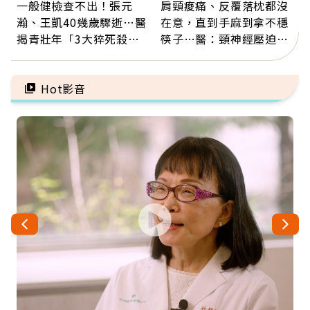
一般健檢查不出！張元
肩頸痠痛、反覆落枕都沒
瀚、王凱40幾歲驟逝…醫
在意，直到手麻到拿不穩
揭青壯年「3大猝死殺
筷子…醫：頸神經壓迫上
手」：靠2檢查揪出9成地
身，打破固定姿勢才是關
雷
鍵
Hot影音