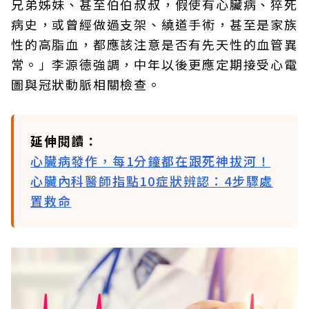
兄弟姊妹、甚至伯伯叔叔，假使有心臟病、猝死
病史，或曾經做過支架、繞道手術，甚至是家族
性的高脂血，都應該注意是否有先天性的血管異
常。」李源德強調，中年以後更應定期接受心電
圖與冠狀動脈相關檢查。
延伸閱讀：
心臟病發作，每1分鐘都在跟死神拔河！
心臟內科醫師指點10症狀辨認：4步驟處
置救命