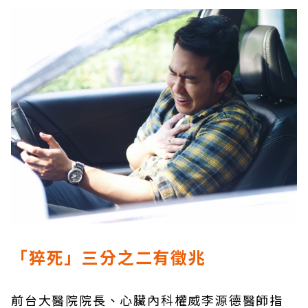
「猝死」三分之二有徵兆
前台大醫院院長、心臟內科權威李源德醫師指