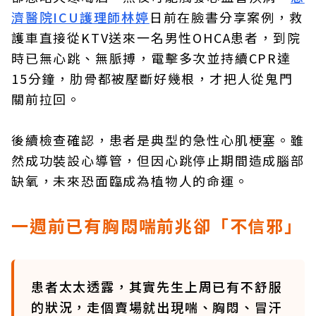
濟醫院ICU護理師林婷
日前在臉書分享案例，救
護車直接從KTV送來一名男性OHCA患者，到院
時已無心跳、無脈搏，電擊多次並持續CPR達
15分鐘，肋骨都被壓斷好幾根，才把人從鬼門
關前拉回。
後續檢查確認，患者是典型的急性心肌梗塞。雖
然成功裝設心導管，但因心跳停止期間造成腦部
缺氧，未來恐面臨成為植物人的命運。
一週前已有胸悶喘前兆卻「不信邪」
患者太太透露，其實先生上周已有不舒服
的狀況，走個賣場就出現喘、胸悶、冒汗