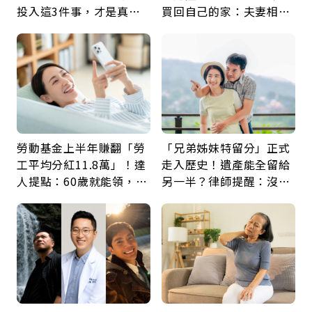
投入這3件事，才是真正
買回自己的家：夫妻相守
留給未來的自己
60年，卻輸給一個名字
勞動基金上半年賺翻「勞
「兄弟姊妹特留分」正式
工平均分紅11.8萬」！達
走入歷史！遺產能全留給
人提點：60歲就能領，重
另一半？律師提醒：沒做
新就業還有隱藏版退休金
「1件事」照樣白忙