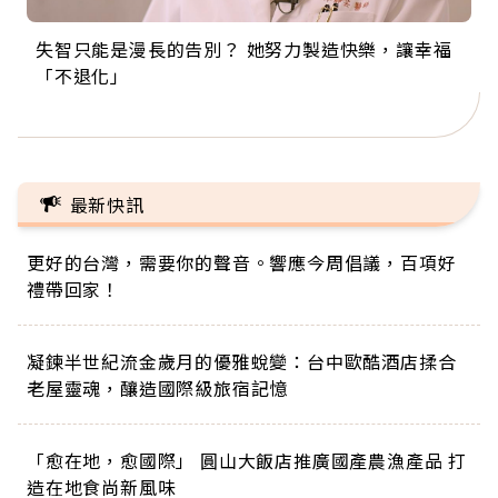
失智只能是漫長的告別？ 她努力製造快樂，讓幸福
來自剛果的巧克力神父 為台灣奉獻36年 「台灣是我
63歲卸矽谷副總、搬回台灣找快樂！「蛋黃哥小
104歲打破金氏世界紀錄 成為全球最年長羽球選
事業巔峰他選擇追夢…黑手阿伯拉小提琴還登上小
「不退化」
的家，我連作夢都講台語！」
丑」走進安養院，逗樂上萬爺奶：退休後才開始真
手，分享長壽的秘密原來是「這個」
巨蛋！連CNN都大讚！
正的人生
最新快訊
更好的台灣，需要你的聲音。響應今周倡議，百項好
禮帶回家！
凝鍊半世紀流金歲月的優雅蛻變：台中歐酷酒店揉合
老屋靈魂，釀造國際級旅宿記憶
「愈在地，愈國際」 圓山大飯店推廣國產農漁產品 打
造在地食尚新風味