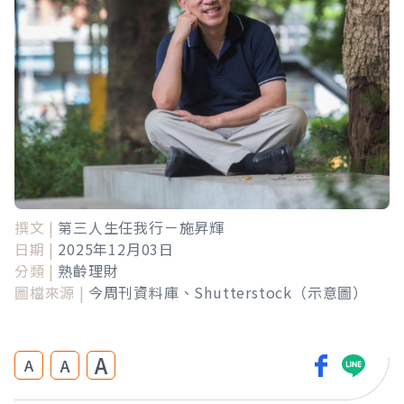
撰文 |
第三人生任我行－施昇輝
日期 |
2025年12月03日
分類 |
熟齡理財
圖檔來源 |
今周刊資料庫、Shutterstock（示意圖）
A
A
A