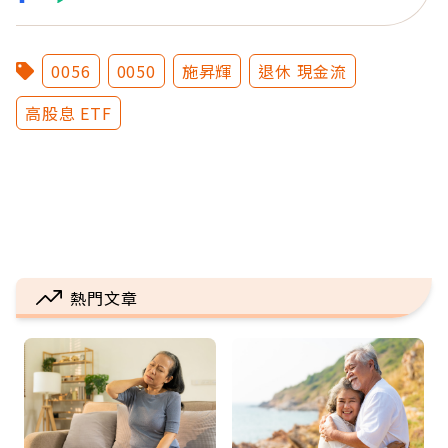
0056
0050
施昇輝
退休 現金流
高股息 ETF
熱門文章