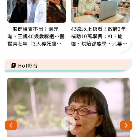
一般健檢查不出！張元
45歲以上快看！政府3年
瀚、王凱40幾歲驟逝…醫
補助10萬學費：AI、瑜
揭青壯年「3大猝死殺
珈、烘焙都能學…只要願
手」：靠2檢查揪出9成地
意開始，永遠不嫌晚
雷
Hot影音