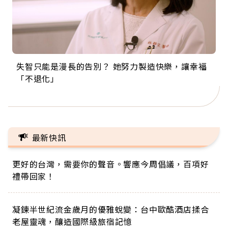
失智只能是漫長的告別？ 她努力製造快樂，讓幸福
來自剛果的巧克力神父 為台灣奉獻36年 「台灣是我
63歲卸矽谷副總、搬回台灣找快樂！「蛋黃哥小
104歲打破金氏世界紀錄 成為全球最年長羽球選
事業巔峰他選擇追夢…黑手阿伯拉小提琴還登上小
「不退化」
的家，我連作夢都講台語！」
丑」走進安養院，逗樂上萬爺奶：退休後才開始真
手，分享長壽的秘密原來是「這個」
巨蛋！連CNN都大讚！
正的人生
最新快訊
更好的台灣，需要你的聲音。響應今周倡議，百項好
禮帶回家！
凝鍊半世紀流金歲月的優雅蛻變：台中歐酷酒店揉合
老屋靈魂，釀造國際級旅宿記憶