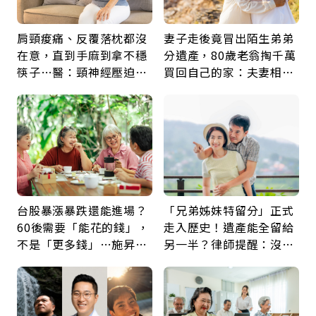
肩頸痠痛、反覆落枕都沒
妻子走後竟冒出陌生弟弟
在意，直到手麻到拿不穩
分遺產，80歲老翁掏千萬
筷子…醫：頸神經壓迫上
買回自己的家：夫妻相守
身，打破固定姿勢才是關
60年，卻輸給一個名字
鍵
台股暴漲暴跌還能進場？
「兄弟姊妹特留分」正式
60後需要「能花的錢」，
走入歷史！遺產能全留給
不是「更多錢」…施昇
另一半？律師提醒：沒做
輝：退休族最適合這種股
「1件事」照樣白忙
票