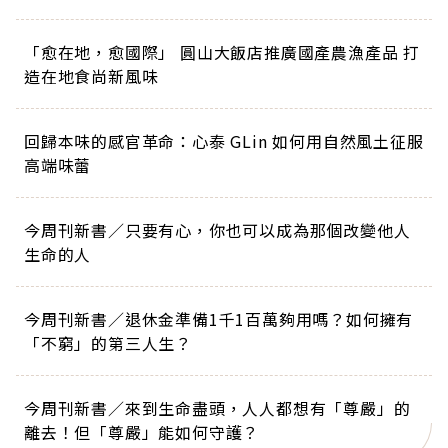
「愈在地，愈國際」 圓山大飯店推廣國產農漁產品 打
造在地食尚新風味
回歸本味的感官革命：心泰 GLin 如何用自然風土征服
高端味蕾
今周刊新書／只要有心，你也可以成為那個改變他人
生命的人
今周刊新書／退休金準備1千1百萬夠用嗎？如何擁有
「不窮」的第三人生？
今周刊新書／來到生命盡頭，人人都想有「尊嚴」的
離去！但「尊嚴」能如何守護？