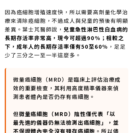
因為癌細胞增殖速度快，所以需要高劑量化學治
療來清除癌細胞，不過成人與兒童的預後有明顯
差異。葉士芃醫師說，
兒童急性淋巴性白血病的
長期存活率非常高，現今可超過90%；相較之
下，成年人的長期存活率僅有50至60%
，足足
少了三分之一至一半這麼多。
微量癌細胞（MRD）是臨床上評估治療成
效的重要檢查，其利用高度精準儀器來偵
測患者體內是否仍存有癌細胞。
但
微量癌細胞（MRD）陰性僅代表「以
最先進的儀器仍無法檢測出癌細胞」，並
不保證體內完全沒有殘存癌細胞
。所以儘