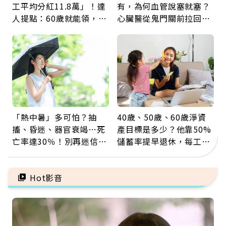
工平均分紅11.8萬」！達
有，為何血管說塞就塞？
人提點：60歲就能領，重
心臟醫從鬼門關前拉回病
新就業還有隱藏版退休金
人：會不會心梗要看對數
字
「熱中暑」多可怕？抽
40歲、50歲、60歲淨資
搐、昏迷、器官衰竭…死
產目標是多少？他靠50%
亡率達30％！別再迷信
儲蓄率提早退休，每工作
「擦酒精、吃退燒藥」，
1年買下1年自由
5招才能真救命
Hot影音