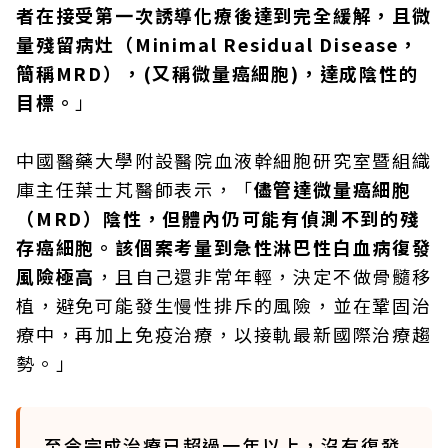
者在接受第一次誘導化療後達到完全緩解，且微
量殘留病灶（Minimal Residual Disease，
簡稱MRD），(又稱微量癌細胞)，達成陰性的
目標。
」
中國醫藥大學附設醫院血液幹細胞研究室暨組織
庫主任葉士芃醫師表示，「
儘管達微量癌細胞
（MRD）陰性，但體內仍可能有偵測不到的殘
存癌細胞。該個案考量到急性淋巴性白血病復發
風險極高
，且自己還非常年輕，決定不做骨髓移
植，避免可能發生慢性排斥的風險，並在鞏固治
療中，再加上免疫治療，以接軌最新國際治療趨
勢。」
至今完成治療已超過一年以上，沒有復發