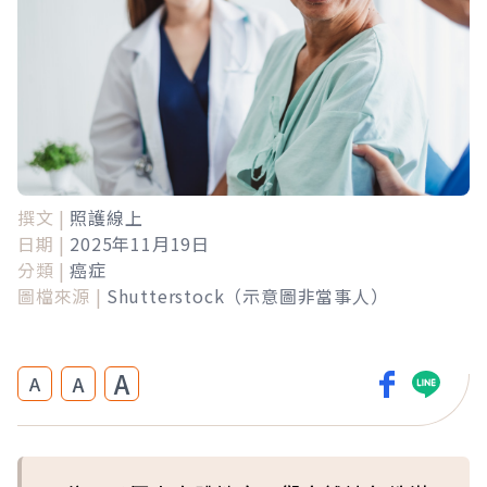
撰文 |
照護線上
日期 |
2025年11月19日
分類 |
癌症
圖檔來源 |
Shutterstock（示意圖非當事人）
A
A
A