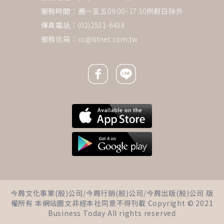
服務時間：週一至五09:00~17:30例假日除外
傳真電話：(02)2531-6438
服務信箱：
cc@btnet.com.tw
Facebook icon
Line icon
下一則 ＋
沈玉琳罹血癌「非一夕冒出
今周文化事業(股)公司/今周行銷(股)公司/今周出版(股)公司 版
來」！醫曝4生活方式「默默推
權所有 本網站圖文非經本社同意不得刊載 Copyright © 2021
壞細胞一把」：現在就做6件事
Business Today All rights reserved