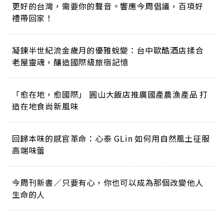
更好的台灣，需要你的聲音。響應今周倡議，百項好
禮帶回家！
凝鍊半世紀流金歲月的優雅蛻變：台中歐酷酒店揉合
老屋靈魂，釀造國際級旅宿記憶
「愈在地，愈國際」 圓山大飯店推廣國產農漁產品 打
造在地食尚新風味
回歸本味的感官革命：心泰 GLin 如何用自然風土征服
高端味蕾
今周刊新書／只要有心，你也可以成為那個改變他人
生命的人