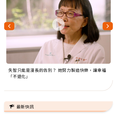
失智只能是漫長的告別？ 她努力製造快樂，讓幸福
來自剛果的巧克力神父 為台灣奉獻36年 「台灣是我
63歲卸矽谷副總、搬回台灣找快樂！「蛋黃哥小
104歲打破金氏世界紀錄 成為全球最年長羽球選
事業巔峰他選擇追夢…黑手阿伯拉小提琴還登上小
「不退化」
的家，我連作夢都講台語！」
丑」走進安養院，逗樂上萬爺奶：退休後才開始真
手，分享長壽的秘密原來是「這個」
巨蛋！連CNN都大讚！
正的人生
最新快訊