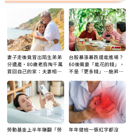
妻子走後竟冒出陌生弟弟
台股暴漲暴跌還能進場？
分遺產，80歲老翁掏千萬
60後需要「能花的錢」，
買回自己的家：夫妻相守
不是「更多錢」…施昇
60年，卻輸給一個名字
輝：退休族最適合這種股
票
勞動基金上半年賺翻「勞
年年健檢一張紅字都沒