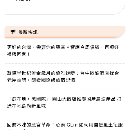
正的人生
最新快訊
更好的台灣，需要你的聲音。響應今周倡議，百項好
禮帶回家！
凝鍊半世紀流金歲月的優雅蛻變：台中歐酷酒店揉合
老屋靈魂，釀造國際級旅宿記憶
「愈在地，愈國際」 圓山大飯店推廣國產農漁產品 打
造在地食尚新風味
回歸本味的感官革命：心泰 GLin 如何用自然風土征服