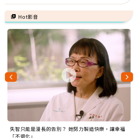
忌口，偶爾也該吃點肉
手」：靠2檢查揪出9成地
雷
Hot影音
失智只能是漫長的告別？ 她努力製造快樂，讓幸福
來自剛果的巧克力神父 為台灣奉獻36年 「台灣是我
63歲卸矽谷副總、搬回台灣找快樂！「蛋黃哥小
104歲打破金氏世界紀錄 成為全球最年長羽球選
事業巔峰他選擇追夢…黑手阿伯拉小提琴還登上小
「不退化」
的家，我連作夢都講台語！」
丑」走進安養院，逗樂上萬爺奶：退休後才開始真
手，分享長壽的秘密原來是「這個」
巨蛋！連CNN都大讚！