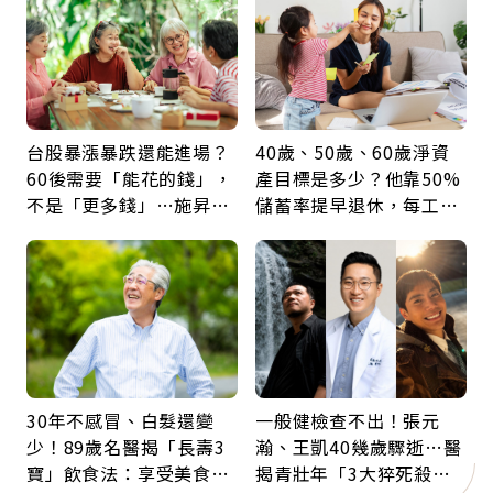
台股暴漲暴跌還能進場？
40歲、50歲、60歲淨資
60後需要「能花的錢」，
產目標是多少？他靠50%
不是「更多錢」…施昇
儲蓄率提早退休，每工作
輝：退休族最適合這種股
1年買下1年自由
票
30年不感冒、白髮還變
一般健檢查不出！張元
少！89歲名醫揭「長壽3
瀚、王凱40幾歲驟逝…醫
寶」飲食法：享受美食不
揭青壯年「3大猝死殺