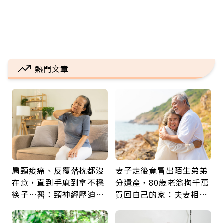
熱門文章
肩頸痠痛、反覆落枕都沒
妻子走後竟冒出陌生弟弟
在意，直到手麻到拿不穩
分遺產，80歲老翁掏千萬
筷子…醫：頸神經壓迫上
買回自己的家：夫妻相守
身，打破固定姿勢才是關
60年，卻輸給一個名字
鍵