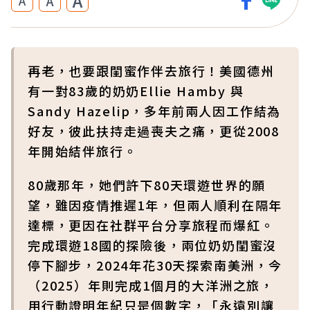
A
A
A
再老，也要跟閨蜜作伴去旅行！美國德州
有一對83歲的奶奶Ellie Hamby 與
Sandy Hazelip，多年前兩人因工作結為
好友，彼此扶持走過喪夫之痛，更從2008
年開始結伴旅行。
80歲那年，她們許下80天環遊世界的願
望，雖因疫情推遲1年，但兩人順利在隔年
達標，更因在社群平台分享旅程而爆紅。
完成環遊18國的探險後，兩位奶奶閨蜜沒
停下腳步，2024年花30天探索南美洲，今
（2025）年則完成1個月的大洋洲之旅，
用行動證明年紀只是個數字，「永遠別讓