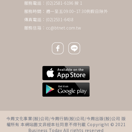
服務電話：(02)2581-6196 按 1
服務時間：週一至五09:00~17:30例假日除外
傳真電話：(02)2531-6438
服務信箱：
cc@btnet.com.tw
Facebook icon
Line icon
下一則 ＋
比住養老院便宜！老夫妻賣房搭
今周文化事業(股)公司/今周行銷(股)公司/今周出版(股)公司 版
郵輪環遊世界，爽玩500天免洗
權所有 本網站圖文非經本社同意不得刊載 Copyright © 2021
碗、鋪床：這才是退休應該有的
Business Today All rights reserved