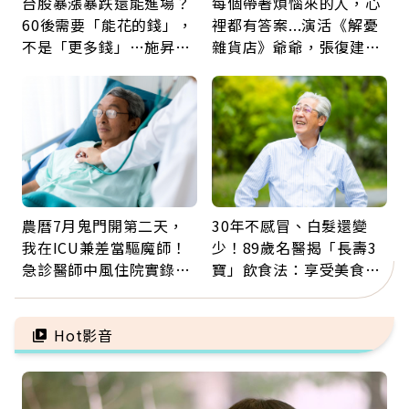
台股暴漲暴跌還能進場？
每個帶著煩惱來的人，心
60後需要「能花的錢」，
裡都有答案...演活《解憂
不是「更多錢」…施昇
雜貨店》爺爺，張復建：
輝：退休族最適合這種股
放下執著不是認輸，而是
票
善待自己
農曆7月鬼門開第二天，
30年不感冒、白髮還變
我在ICU兼差當驅魔師！
少！89歲名醫揭「長壽3
急診醫師中風住院實錄：
寶」飲食法：享受美食不
那些怪物原來叫譫妄
忌口，偶爾也該吃點肉
Hot影音