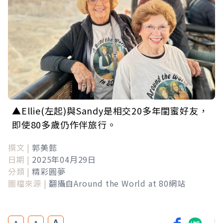
▲Ellie(左起)與Sandy是相交20多年閨蜜好友，
即使80多歲仍作伴旅行。
撰文 |
郭美懿
日期 |
2025年04月29日
分類 |
精彩圓夢
圖檔來源 |
翻攝自Around the World at 80網站