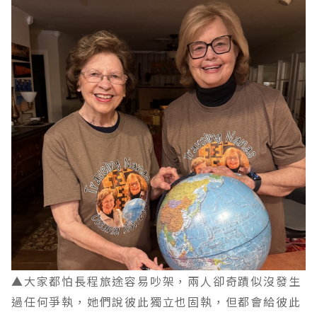
▲大家都怕長程旅途容易吵架，兩人卻奇蹟似沒發生
過任何爭執，她們說彼此獨立也固執，但都會給彼此