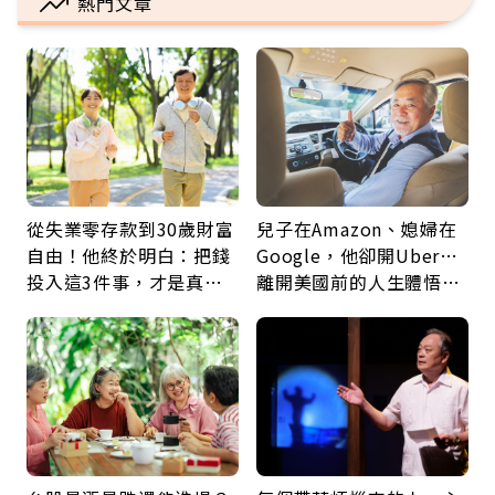
熱門文章
從失業零存款到30歲財富
兒子在Amazon、媳婦在
自由！他終於明白：把錢
Google，他卻開Uber…
投入這3件事，才是真正
離開美國前的人生體悟：
留給未來的自己
好的壞的都不會永遠