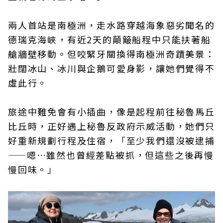
兩人首站是南極洲，走水路穿越海象惡劣聞名的
德瑞克海峽，有近2天的顛簸船程中只能扶著船
艙牆壁移動。但咬緊牙關換得南極洲奇蹟美景：
壯闊冰山、冰川與企鵝可愛身影，讓她們覺得不
虛此行。
旅途中難免會有小插曲，像是起程前往秘魯馬丘
比丘時，正好遇上秘魯反政府示威活動，她們只
好重新規劃行程及住宿，「至少我們還沒被逮捕
——嗯…雖然也曾經差點被抓，但這些之後再慢
慢回味。」