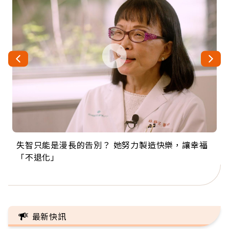
失智只能是漫長的告別？ 她努力製造快樂，讓幸福
來自剛果的巧克力神父 為台灣奉獻36年 「台灣是我
63歲卸矽谷副總、搬回台灣找快樂！「蛋黃哥小
104歲打破金氏世界紀錄 成為全球最年長羽球選
事業巔峰他選擇追夢…黑手阿伯拉小提琴還登上小
「不退化」
的家，我連作夢都講台語！」
丑」走進安養院，逗樂上萬爺奶：退休後才開始真
手，分享長壽的秘密原來是「這個」
巨蛋！連CNN都大讚！
正的人生
最新快訊