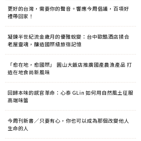
更好的台灣，需要你的聲音。響應今周倡議，百項好
禮帶回家！
凝鍊半世紀流金歲月的優雅蛻變：台中歐酷酒店揉合
老屋靈魂，釀造國際級旅宿記憶
「愈在地，愈國際」 圓山大飯店推廣國產農漁產品 打
造在地食尚新風味
回歸本味的感官革命：心泰 GLin 如何用自然風土征服
高端味蕾
今周刊新書／只要有心，你也可以成為那個改變他人
生命的人