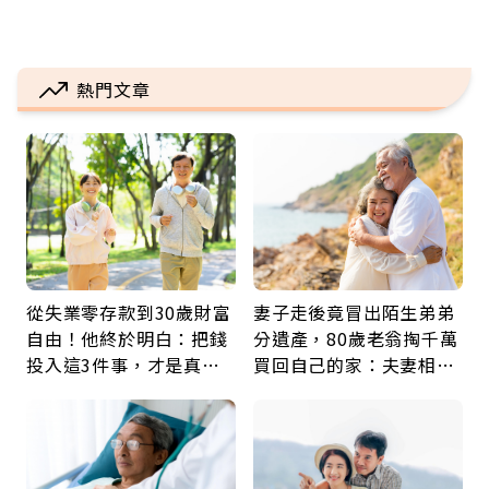
熱門文章
從失業零存款到30歲財富
妻子走後竟冒出陌生弟弟
自由！他終於明白：把錢
分遺產，80歲老翁掏千萬
投入這3件事，才是真正
買回自己的家：夫妻相守
留給未來的自己
60年，卻輸給一個名字