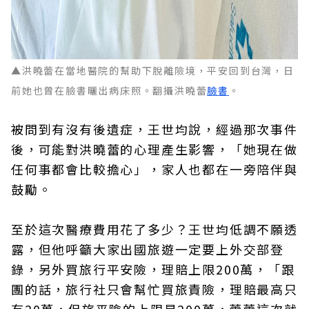
▲洪曉蕾在當地醫院的幫助下脫離險境，平安回到台灣，日
前她也曾在臉書曬出病床照。翻攝洪曉蕾
臉書
。
被問到有沒有後遺症，王世均說，經過那次事件
後，可能對洪曉蕾的心理產生影響，「她現在做
任何事都會比較擔心」，家人也都在一旁陪伴與
鼓勵。
至於這次醫療費用花了多少？王世均低調不願透
露，但他呼籲大家出國旅遊一定要上外交部登
錄，另外買旅行平安險，理賠上限200萬，「跟
團的話，旅行社只會幫忙買旅責險，理賠最高只