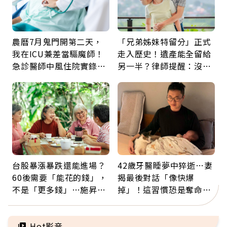
農曆7月鬼門開第二天，
「兄弟姊妹特留分」正式
我在ICU兼差當驅魔師！
走入歷史！遺產能全留給
急診醫師中風住院實錄：
另一半？律師提醒：沒做
那些怪物原來叫譫妄
「1件事」照樣白忙
台股暴漲暴跌還能進場？
42歲牙醫睡夢中猝逝…妻
60後需要「能花的錢」，
揭最後對話「像快爆
不是「更多錢」…施昇
掉」！這習慣恐是奪命原
輝：退休族最適合這種股
因：沒有一份工作值得用
票
命交換
Hot影音