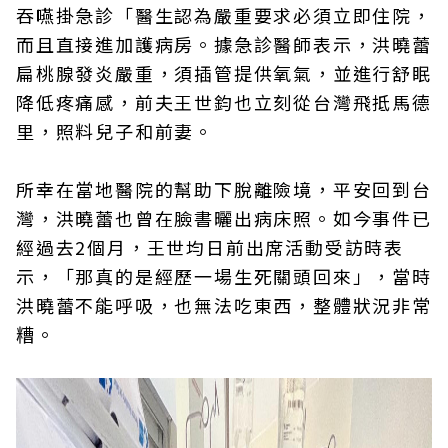
吞嚥掛急診「醫生認為嚴重要求必須立即住院，
而且直接進加護病房。據急診醫師表示，洪曉蕾
扁桃腺發炎嚴重，須插管提供氧氣，並進行舒眠
降低疼痛感，前夫王世鈞也立刻從台灣飛抵馬德
里，照料兒子和前妻。
所幸在當地醫院的幫助下脫離險境，平安回到台
灣，洪曉蕾也曾在臉書曬出病床照。如今事件已
經過去2個月，王世均日前出席活動受訪時表
示，「那真的是經歷一場生死關頭回來」，當時
洪曉蕾不能呼吸，也無法吃東西，整體狀況非常
糟。