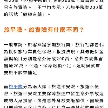
有20萬，但旅平險的上限是200萬，蕾蕾這次就
只有旅責險。」王世均表示，若旅平險賠200萬
的話就「綽綽有餘」。
旅平險、旅責險有什麼不同？
一般來說，旅客無論參加旅行團，旅行社都會代
為投保旅行業責任保險，根據法規，其最低保金
額與項目分別是意外身故200萬、意外事故傷害
醫療20萬，不過，保障略顯不足，這時候就需
要旅平臉來補足。
而
旅平險
分為兩大類：旅遊平安險、旅遊不便
險。旅遊平安險主要保障旅途中發生意外事故造
成的人身損害，像是意外身故失能補償、醫療費
用理賠等。除此之外，也包含一些其他的理賠項