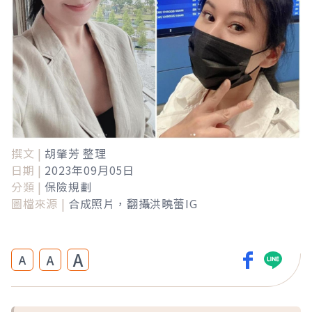
撰文 |
胡肇芳 整理
日期 |
2023年09月05日
分類 |
保險規劃
圖檔來源 |
合成照片，翻攝洪曉蕾IG
A
A
A