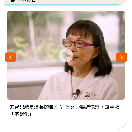
失智只能是漫長的告別？ 她努力製造快樂，讓幸福
來自剛果的巧克力神父 為台灣奉獻36年 「台灣是我
63歲卸矽谷副總、搬回台灣找快樂！「蛋黃哥小
104歲打破金氏世界紀錄 成為全球最年長羽球選
事業巔峰他選擇追夢…黑手阿伯拉小提琴還登上小
「不退化」
的家，我連作夢都講台語！」
丑」走進安養院，逗樂上萬爺奶：退休後才開始真
手，分享長壽的秘密原來是「這個」
巨蛋！連CNN都大讚！
正的人生