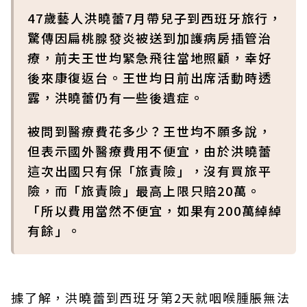
47歲藝人洪曉蕾7月帶兒子到西班牙旅行，
驚傳因扁桃腺發炎被送到加護病房插管治
療，前夫王世均緊急飛往當地照顧，幸好
後來康復返台。王世均日前出席活動時透
露，洪曉蕾仍有一些後遺症。
被問到醫療費花多少？王世均不願多說，
但表示國外醫療費用不便宜，由於洪曉蕾
這次出國只有保「旅責險」，沒有買旅平
險，而「旅責險」最高上限只賠20萬。
「所以費用當然不便宜，如果有200萬綽綽
有餘」。
據了解，洪曉蕾到西班牙第2天就咽喉腫脹無法