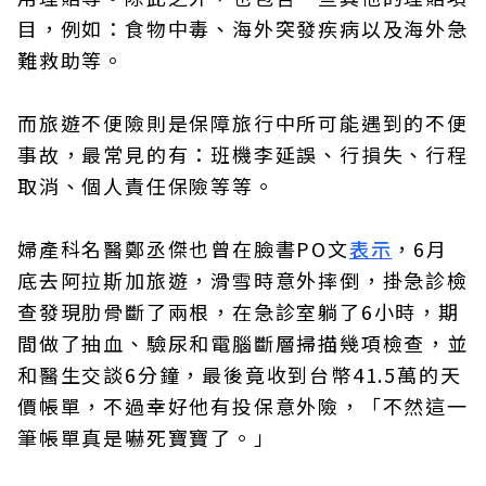
目，例如：食物中毒、海外突發疾病以及海外急
難救助等。
而旅遊不便險則是保障旅行中所可能遇到的不便
事故，最常見的有：班機李延誤、行損失、行程
取消、個人責任保險等等。
婦產科名醫鄭丞傑也曾在臉書PO文
表示
，6月
底去阿拉斯加旅遊，滑雪時意外摔倒，掛急診檢
查發現肋骨斷了兩根，在急診室躺了6小時，期
間做了抽血、驗尿和電腦斷層掃描幾項檢查，並
和醫生交談6分鐘，最後竟收到台幣41.5萬的天
價帳單，不過幸好他有投保意外險，「不然這一
筆帳單真是嚇死寶寶了。」