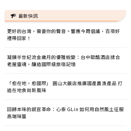
最新快訊
更好的台灣，需要你的聲音。響應今周倡議，百項好
禮帶回家！
凝鍊半世紀流金歲月的優雅蛻變：台中歐酷酒店揉合
老屋靈魂，釀造國際級旅宿記憶
「愈在地，愈國際」 圓山大飯店推廣國產農漁產品 打
造在地食尚新風味
回歸本味的感官革命：心泰 GLin 如何用自然風土征服
高端味蕾