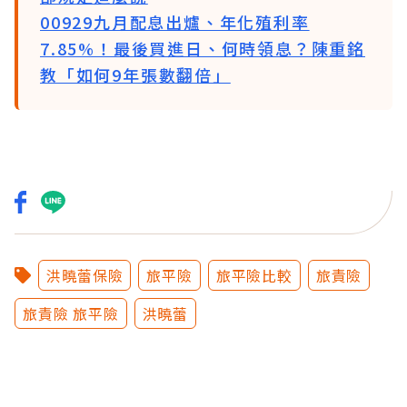
00929九月配息出爐、年化殖利率
7.85%！最後買進日、何時領息？陳重銘
教「如何9年張數翻倍」
洪曉蕾保險
旅平險
旅平險比較
旅責險
旅責險 旅平險
洪曉蕾