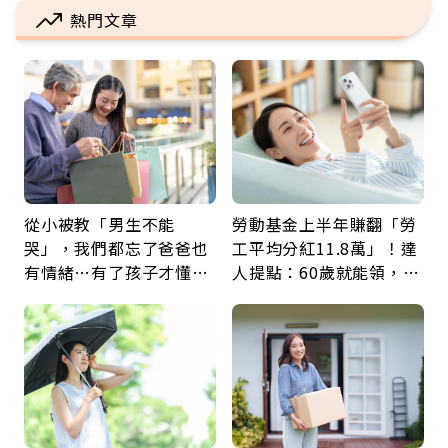
熱門文章
從小被教「男生不能
勞動基金上半年賺翻「勞
哭」，我們都忘了爸爸也
工平均分紅11.8萬」！達
有情緒…有了孩子才懂：
人提點：60歲就能領，重
父親節最珍貴禮物是一句
新就業還有隱藏版退休金
久違的關心