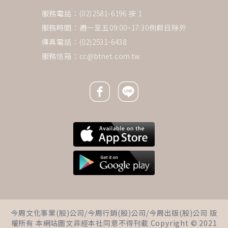
服務電話：(02)2581-6196 按 1
服務時間：週一至五09:00~17:30例假日除外
傳真電話：(02)2531-6438
服務信箱：
cc@btnet.com.tw
Facebook icon
Line icon
下一則 ＋
退休後看人旅行、吃大餐好嫉
今周文化事業(股)公司/今周行銷(股)公司/今周出版(股)公司 版
妒？施昇輝：生活中尋找專屬快
權所有 本網站圖文非經本社同意不得刊載 Copyright © 2021