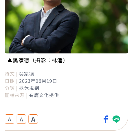
▲吳家德（攝影：林潘）
撰文 |
吳家德
日期 |
2023年06月19日
分類 |
退休規劃
圖檔來源 |
有鹿文化提供
A
A
A