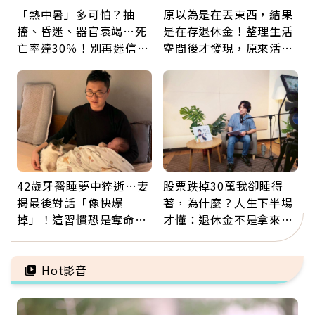
「熱中暑」多可怕？抽
原以為是在丟東西，結果
搐、昏迷、器官衰竭…死
是在存退休金！整理生活
亡率達30％！別再迷信
空間後才發現，原來活得
「擦酒精、吃退燒藥」，
這麼輕鬆也能存錢
5招才能真救命
42歲牙醫睡夢中猝逝…妻
股票跌掉30萬我卻睡得
揭最後對話「像快爆
著，為什麼？人生下半場
掉」！這習慣恐是奪命原
才懂：退休金不是拿來拚
因：沒有一份工作值得用
翻倍，投資可以輸，人生
命交換
不能賭
Hot影音