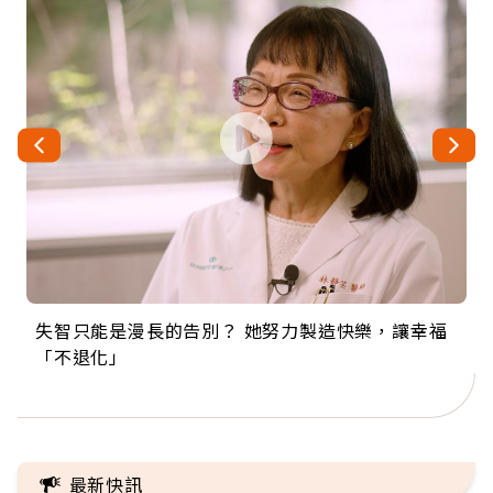
失智只能是漫長的告別？ 她努力製造快樂，讓幸福
來自剛果的巧克力神父 為台灣奉獻36年 「台灣是我
63歲卸矽谷副總、搬回台灣找快樂！「蛋黃哥小
104歲打破金氏世界紀錄 成為全球最年長羽球選
事業巔峰他選擇追夢…黑手阿伯拉小提琴還登上小
「不退化」
的家，我連作夢都講台語！」
丑」走進安養院，逗樂上萬爺奶：退休後才開始真
手，分享長壽的秘密原來是「這個」
巨蛋！連CNN都大讚！
正的人生
最新快訊