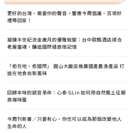
更好的台灣，需要你的聲音。響應今周倡議，百項好
禮帶回家！
凝鍊半世紀流金歲月的優雅蛻變：台中歐酷酒店揉合
老屋靈魂，釀造國際級旅宿記憶
「愈在地，愈國際」 圓山大飯店推廣國產農漁產品 打
造在地食尚新風味
回歸本味的感官革命：心泰 GLin 如何用自然風土征服
高端味蕾
今周刊新書／只要有心，你也可以成為那個改變他人
生命的人