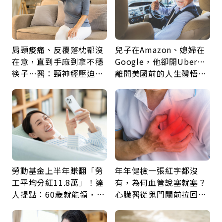
肩頸痠痛、反覆落枕都沒
兒子在Amazon、媳婦在
在意，直到手麻到拿不穩
Google，他卻開Uber…
筷子…醫：頸神經壓迫上
離開美國前的人生體悟：
身，打破固定姿勢才是關
好的壞的都不會永遠
鍵
勞動基金上半年賺翻「勞
年年健檢一張紅字都沒
工平均分紅11.8萬」！達
有，為何血管說塞就塞？
人提點：60歲就能領，重
心臟醫從鬼門關前拉回病
新就業還有隱藏版退休金
人：會不會心梗要看對數
字