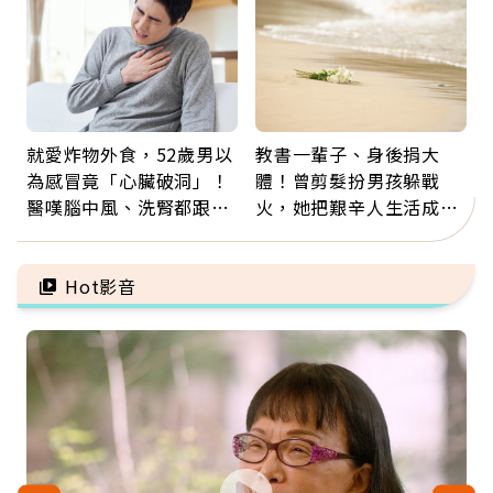
就愛炸物外食，52歲男以
教書一輩子、身後捐大
為感冒竟「心臟破洞」！
體！曾剪髮扮男孩躲戰
醫嘆腦中風、洗腎都跟它
火，她把艱辛人生活成風
有關：4警訊是心臟在呼
景：生命價值在於成為祝
救
福
Hot影音