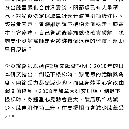
查出膝蓋退化合併滑囊炎，關節處已有大量積
水，討論後決定採取單針超音波導引抽吸注射。
該患者表示，曾聽鄰居說下樓梯要倒退走，膝蓋
才不會疼痛，自己嘗試後疼痛感也確實緩解。想
詢問李炎諭醫師是否該維持倒退走的習慣、幫助
早日康復？
李炎諭醫師以過往2項文獻做說明：2010年的日
本研究指出，倒退下樓梯時，膝關節的活動與角
度、關節受力都是減少的，而且身體重心會改由
髖關節控制。2008年加拿大研究則稱，倒退下
樓梯時，身體重心晃動會變大、蹠屈肌作功減
少、膝伸肌作功上升，在支撐期時會減少膝蓋受
力。