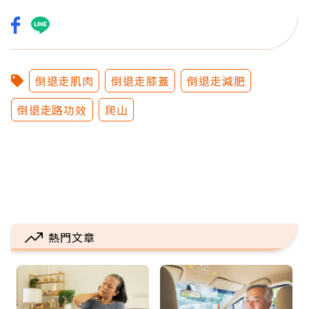
倒退走肌肉
倒退走膝蓋
倒退走減肥
倒退走路功效
爬山
熱門文章