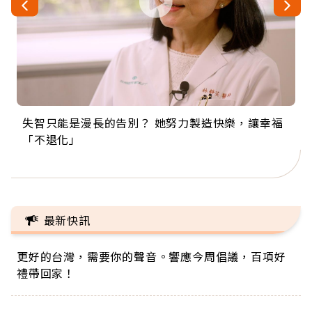
失智只能是漫長的告別？ 她努力製造快樂，讓幸福
來自剛果的巧克力神父 為台灣奉獻36年 「台灣是我
63歲卸矽谷副總、搬回台灣找快樂！「蛋黃哥小
104歲打破金氏世界紀錄 成為全球最年長羽球選
事業巔峰他選擇追夢…黑手阿伯拉小提琴還登上小
「不退化」
的家，我連作夢都講台語！」
丑」走進安養院，逗樂上萬爺奶：退休後才開始真
手，分享長壽的秘密原來是「這個」
巨蛋！連CNN都大讚！
正的人生
最新快訊
更好的台灣，需要你的聲音。響應今周倡議，百項好
禮帶回家！