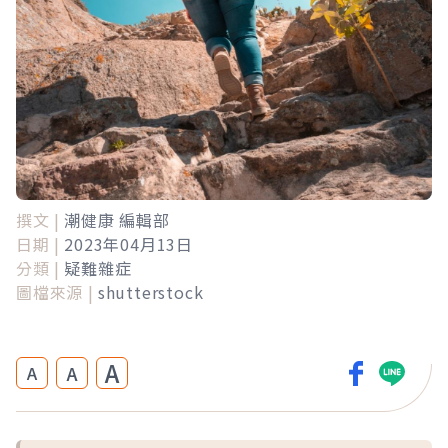
撰文 |
潮健康 編輯部
日期 |
2023年04月13日
分類 |
疑難雜症
圖檔來源 |
shutterstock
A
A
A