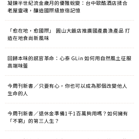
凝鍊半世紀流金歲月的優雅蛻變：台中歐酷酒店揉合
老屋靈魂，釀造國際級旅宿記憶
「愈在地，愈國際」 圓山大飯店推廣國產農漁產品 打
造在地食尚新風味
回歸本味的感官革命：心泰 GLin 如何用自然風土征服
高端味蕾
今周刊新書／只要有心，你也可以成為那個改變他人
生命的人
今周刊新書／退休金準備1千1百萬夠用嗎？如何擁有
「不窮」的第三人生？