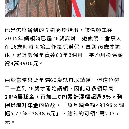
他是怎麼辦到的？劉秀玲指出，該名勞工在
2015年請領時已屆76歲高齡，她說明，當事人
在16歲時就開始工作投保勞保，直到76歲才退
休，累計勞保年資達60年3個月，平均月投保薪
資4萬3900元。
由於當時只要年滿60歲就可以請領，但這位勞
工一直到76歲才開始請領，因此可多領最高
20％展延金
，再加上
CPI累計漲幅超過5%，勞
保局調升年金
的緣故，「原月領金額49196×調
幅5.77％=2838.6元」，總計約可領5萬2035
元。