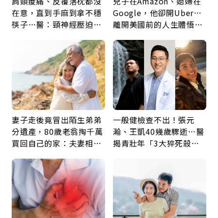
肩頸痠痛、反覆落枕都沒
兒子在Amazon、媳婦在
在意，直到手麻到拿不穩
Google，他卻開Uber…
筷子…醫：頸神經壓迫上
離開美國前的人生體悟：
身，打破固定姿勢才是關
好的壞的都不會永遠
鍵
妻子走後竟冒出陌生弟弟
一般健檢查不出！張元
分遺產，80歲老翁掏千萬
瀚、王凱40幾歲驟逝…醫
買回自己的家：夫妻相守
揭青壯年「3大猝死殺
60年，卻輸給一個名字
手」：靠2檢查揪出9成地
雷