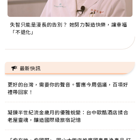
失智只能是漫長的告別？ 她努力製造快樂，讓幸福
來自剛果的巧克力神父 為台灣奉獻36年 「台灣是我
63歲卸矽谷副總、搬回台灣找快樂！「蛋黃哥小
104歲打破金氏世界紀錄 成為全球最年長羽球選
事業巔峰他選擇追夢…黑手阿伯拉小提琴還登上小
「不退化」
的家，我連作夢都講台語！」
丑」走進安養院，逗樂上萬爺奶：退休後才開始真
手，分享長壽的秘密原來是「這個」
巨蛋！連CNN都大讚！
正的人生
最新快訊
更好的台灣，需要你的聲音。響應今周倡議，百項好
禮帶回家！
凝鍊半世紀流金歲月的優雅蛻變：台中歐酷酒店揉合
老屋靈魂，釀造國際級旅宿記憶