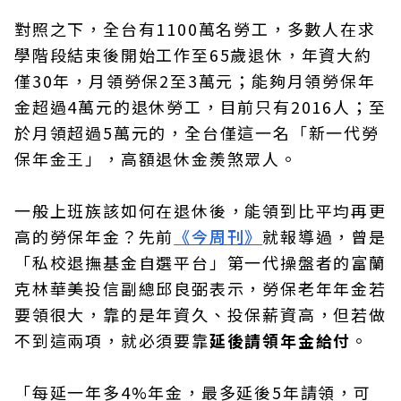
對照之下，全台有1100萬名勞工，多數人在求
學階段結束後開始工作至65歲退休，年資大約
僅30年，月領勞保2至3萬元；能夠月領勞保年
金超過4萬元的退休勞工，目前只有2016人；至
於月領超過5萬元的，全台僅這一名「新一代勞
保年金王」，高額退休金羨煞眾人。
一般上班族該如何在退休後，能領到比平均再更
高的勞保年金？先前
《今周刊》
就報導過，曾是
「私校退撫基金自選平台」第一代操盤者的富蘭
克林華美投信副總邱良弼表示，勞保老年年金若
要領很大，靠的是年資久、投保薪資高，但若做
不到這兩項，就必須要靠
延後請領年金給付
。
「每延一年多4%年金，最多延後5年請領，可