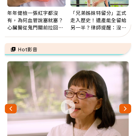
年年健檢一張紅字都沒
「兄弟姊妹特留分」正式
有，為何血管說塞就塞？
走入歷史！遺產能全留給
心臟醫從鬼門關前拉回病
另一半？律師提醒：沒做
人：會不會心梗要看對數
「1件事」照樣白忙
字
Hot影音