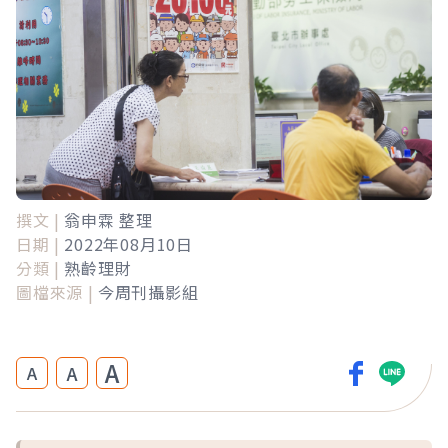
撰文 |
翁申霖 整理
日期 |
2022年08月10日
分類 |
熟齡理財
圖檔來源 |
今周刊攝影組
A
A
A