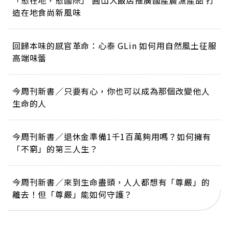
「愈在地，愈國際」 圓山大飯店推廣國產農漁產品 打
造在地食尚新風味
回歸本味的感官革命：心泰 GLin 如何用自然風土征服
高端味蕾
今周刊新書／只要有心，你也可以成為那個改變他人
生命的人
今周刊新書／退休金準備1千1百萬夠用嗎？如何擁有
「不窮」的第三人生？
今周刊新書／來到生命盡頭，人人都想有「尊嚴」的
離去！但「尊嚴」能如何守護？