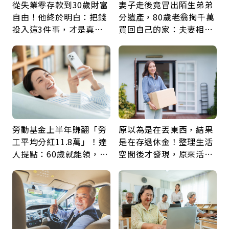
從失業零存款到30歲財富
妻子走後竟冒出陌生弟弟
自由！他終於明白：把錢
分遺產，80歲老翁掏千萬
投入這3件事，才是真正
買回自己的家：夫妻相守
留給未來的自己
60年，卻輸給一個名字
勞動基金上半年賺翻「勞
原以為是在丟東西，結果
工平均分紅11.8萬」！達
是在存退休金！整理生活
人提點：60歲就能領，重
空間後才發現，原來活得
新就業還有隱藏版退休金
這麼輕鬆也能存錢