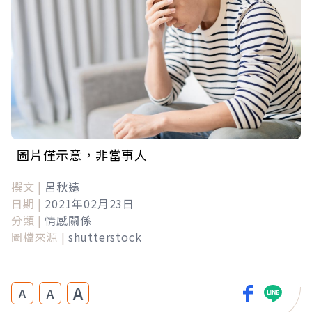
圖片僅示意，非當事人
撰文 |
呂秋遠
日期 |
2021年02月23日
分類 |
情感關係
圖檔來源 |
shutterstock
A
A
A