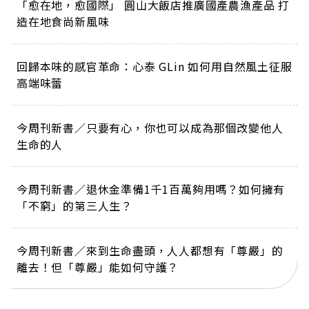
「愈在地，愈國際」 圓山大飯店推廣國產農漁產品 打
造在地食尚新風味
回歸本味的感官革命：心泰 GLin 如何用自然風土征服
高端味蕾
今周刊新書／只要有心，你也可以成為那個改變他人
生命的人
今周刊新書／退休金準備1千1百萬夠用嗎？如何擁有
「不窮」的第三人生？
今周刊新書／來到生命盡頭，人人都想有「尊嚴」的
離去！但「尊嚴」能如何守護？