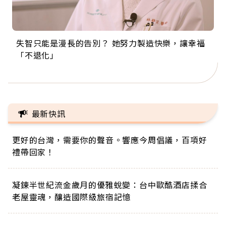
失智只能是漫長的告別？ 她努力製造快樂，讓幸福
來自剛果的巧克力神父 為台灣奉獻36年 「台灣是我
63歲卸矽谷副總、搬回台灣找快樂！「蛋黃哥小
104歲打破金氏世界紀錄 成為全球最年長羽球選
事業巔峰他選擇追夢…黑手阿伯拉小提琴還登上小
「不退化」
的家，我連作夢都講台語！」
丑」走進安養院，逗樂上萬爺奶：退休後才開始真
手，分享長壽的秘密原來是「這個」
巨蛋！連CNN都大讚！
正的人生
最新快訊
更好的台灣，需要你的聲音。響應今周倡議，百項好
禮帶回家！
凝鍊半世紀流金歲月的優雅蛻變：台中歐酷酒店揉合
老屋靈魂，釀造國際級旅宿記憶