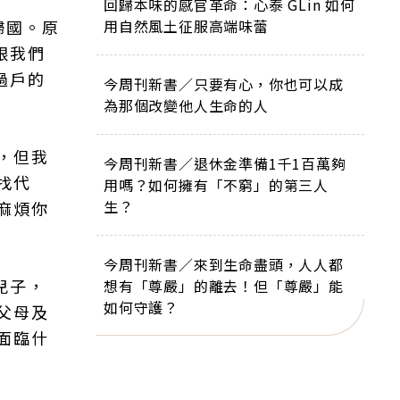
回歸本味的感官革命：心泰 GLin 如何
歸國。原
用自然風土征服高端味蕾
跟我們
過戶的
今周刊新書／只要有心，你也可以成
為那個改變他人生命的人
，但我
今周刊新書／退休金準備1千1百萬夠
找代
用嗎？如何擁有「不窮」的第三人
生？
麻煩你
今周刊新書／來到生命盡頭，人人都
兒子，
想有「尊嚴」的離去！但「尊嚴」能
如何守護？
父母及
面臨什