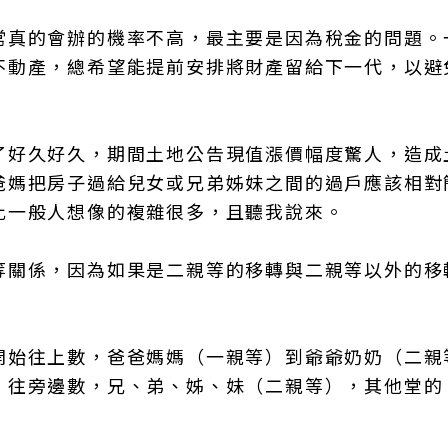
常真的會辦的機率不高，最主要是因為稅金的問題。
不動產，總希望能提前安排將財產留給下一代，以避
了好久好久，期間土地公告現值漲價幅度驚人，造成
爸媽把房子過給兒女或兄弟姊妹之間的過戶應該相對
比一般人想像的複雜很多，且聽我說來。
等關係，因為如果是二親等的移轉與二親等以外的移
開始往上數，爸爸媽媽（一親等）到爺爺奶奶（二親
，往旁邊數，兄、弟、姊、妹（二親等），其他堂的