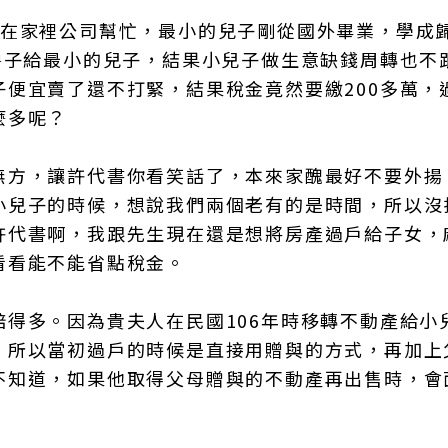
二在家裡公司幫忙，最小的兒子剛從國外畢業，學成
房子給最小的兒子，結果小兒子做生意缺錢周轉也不
便宜賣了還不打緊，結果稅金竟然要繳200多萬，
麼多呢？
無方，讓許代書你看笑話了，本來家醜最好不要外揚
小兒子的時候，想說我們兩個老有的是時間，所以沒
許代書啊，我跟先生現在還是想將房產過戶給子女，
看看能不能省點稅金。
得多。因為貴夫人在民國106年時移轉不動產給小
，所以當初過戶的時候是直接用贈與的方式，再加上
不知道，如果他取得父母贈與的不動產再出售時，會