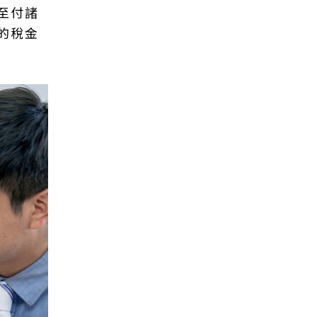
至付諸
的稅金