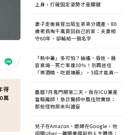
上身，打破固定姿勢才是關鍵
妻子走後竟冒出陌生弟弟分遺產，80
歲老翁掏千萬買回自己的家：夫妻相
守60年，卻輸給一個名字
「熱中暑」多可怕？抽搐、昏迷、器
官衰竭…死亡率達30％！別再迷信
「擦酒精、吃退燒藥」，5招才能真救
命
年得
農曆7月鬼門開第二天，我在ICU兼差
0萬
當驅魔師！急診醫師中風住院實錄：
那些怪物原來叫譫妄
兒子在Amazon、媳婦在Google，他
卻開Uber…離開美國前的人生體悟：