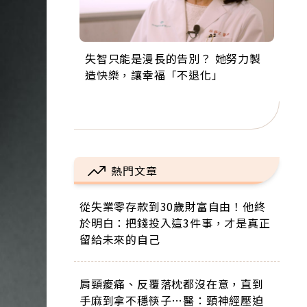
失智只能是漫長的告別？ 她努力製
來自剛果的巧克力神父 為台灣奉獻
63歲卸矽谷副總、搬回台灣找快
104歲打破金氏世界紀錄 成為全球
事業巔峰他選擇追夢…黑手阿伯拉
造快樂，讓幸福「不退化」
36年 「台灣是我的家，我連作夢都
樂！「蛋黃哥小丑」走進安養院，
最年長羽球選手，分享長壽的秘密
小提琴還登上小巨蛋！連CNN都大
講台語！」
逗樂上萬爺奶：退休後才開始真正
原來是「這個」
讚！
的人生
熱門文章
從失業零存款到30歲財富自由！他終
於明白：把錢投入這3件事，才是真正
留給未來的自己
肩頸痠痛、反覆落枕都沒在意，直到
手麻到拿不穩筷子…醫：頸神經壓迫