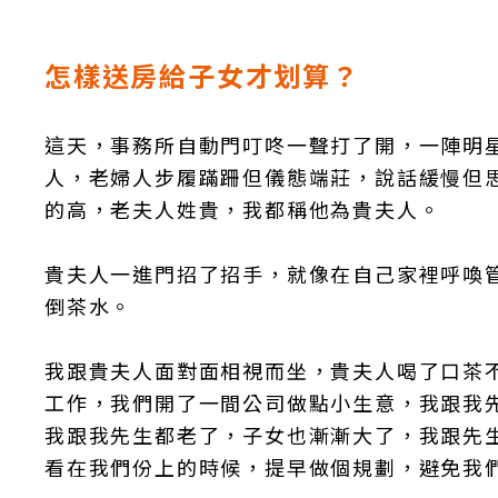
怎樣送房給子女才划算？
這天，事務所自動門叮咚一聲打了開，一陣明
人，老婦人步履蹣跚但儀態端莊，說話緩慢但
的高，老夫人姓貴，我都稱他為貴夫人。
貴夫人一進門招了招手，就像在自己家裡呼喚
倒茶水。
我跟貴夫人面對面相視而坐，貴夫人喝了口茶
工作，我們開了一間公司做點小生意，我跟我
我跟我先生都老了，子女也漸漸大了，我跟先
看在我們份上的時候，提早做個規劃，避免我