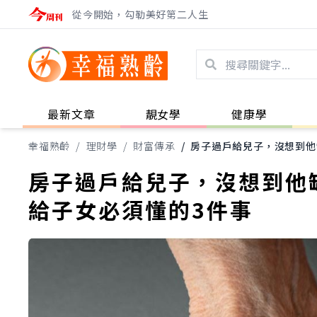
從今開始，勾勒美好第二人生
最新文章
靚女學
健康學
幸福熟齡
/
理財學
/
財富傳承
/
房子過戶給兒子，沒想到他
房子過戶給兒子，沒想到他
給子女必須懂的3件事