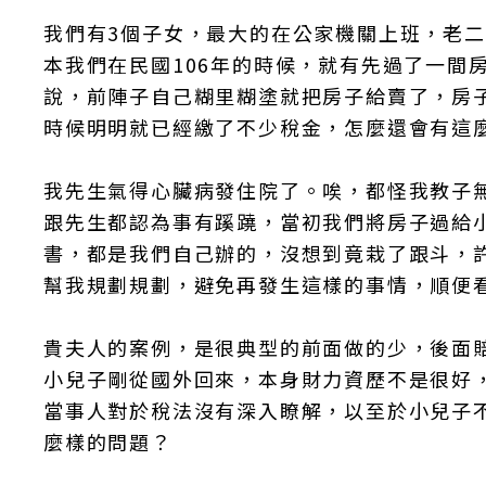
我們有3個子女，最大的在公家機關上班，老
本我們在民國106年的時候，就有先過了一間
說，前陣子自己糊里糊塗就把房子給賣了，房子
時候明明就已經繳了不少稅金，怎麼還會有這
我先生氣得心臟病發住院了。唉，都怪我教子
跟先生都認為事有蹊蹺，當初我們將房子過給
書，都是我們自己辦的，沒想到竟栽了跟斗，
幫我規劃規劃，避免再發生這樣的事情，順便
貴夫人的案例，是很典型的前面做的少，後面賠
小兒子剛從國外回來，本身財力資歷不是很好
當事人對於稅法沒有深入瞭解，以至於小兒子
麼樣的問題？