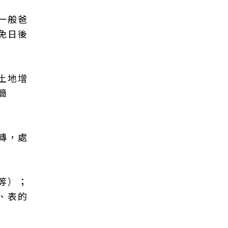
一般爸
免日後
土地增
簡
轉，處
等）；
、表的