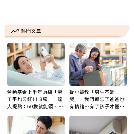
熱門文章
勞動基金上半年賺翻「勞
從小被教「男生不能
工平均分紅11.8萬」！達
哭」，我們都忘了爸爸也
人提點：60歲就能領，重
有情緒…有了孩子才懂：
新就業還有隱藏版退休金
父親節最珍貴禮物是一句
久違的關心