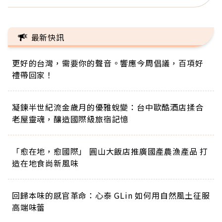
最新快訊
更好的台灣，需要你的聲音。響應今周倡議，百項好
禮帶回家！
凝鍊半世紀流金歲月的優雅蛻變：台中歐酷酒店揉合
老屋靈魂，釀造國際級旅宿記憶
「愈在地，愈國際」 圓山大飯店推廣國產農漁產品 打
造在地食尚新風味
回歸本味的感官革命：心泰 GLin 如何用自然風土征服
高端味蕾