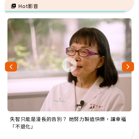
Hot影音
失智只能是漫長的告別？ 她努力製造快樂，讓幸福
來自剛果的巧克力神父 為台灣奉獻36年 「台灣是我
63歲卸矽谷副總、搬回台灣找快樂！「蛋黃哥小
104歲打破金氏世界紀錄 成為全球最年長羽球選
事業巔峰他選擇追夢…黑手阿伯拉小提琴還登上小
「不退化」
的家，我連作夢都講台語！」
丑」走進安養院，逗樂上萬爺奶：退休後才開始真
手，分享長壽的秘密原來是「這個」
巨蛋！連CNN都大讚！
正的人生