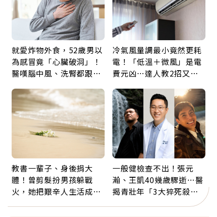
就愛炸物外食，52歲男以
冷氣風量調最小竟然更耗
為感冒竟「心臟破洞」！
電！「低溫＋微風」是電
醫嘆腦中風、洗腎都跟它
費元凶…達人教2招又涼
有關：4警訊是心臟在呼
又省電
救
教書一輩子、身後捐大
一般健檢查不出！張元
體！曾剪髮扮男孩躲戰
瀚、王凱40幾歲驟逝…醫
火，她把艱辛人生活成風
揭青壯年「3大猝死殺
景：生命價值在於成為祝
手」：靠2檢查揪出9成地
福
雷