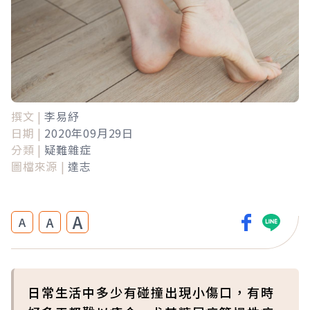
撰文 |
李易紓
日期 |
2020年09月29日
分類 |
疑難雜症
圖檔來源 |
達志
A
A
A
日常生活中多少有碰撞出現小傷口，有時