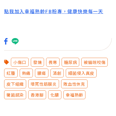
點我加入幸福熟齡FB粉專，健康快樂每一天
小傷口
發燒
畏寒
糖尿病
被貓咪咬傷
紅腫
熱痛
膿瘍
清創
細菌侵入真皮
皮下組織
壞死性筋膜炎
敗血性休克
黴菌感染
香港腳
化膿
幸福熟齡