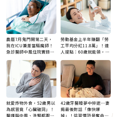
久違的關心
福
農曆7月鬼門開第二天，
勞動基金上半年賺翻「勞
我在ICU兼差當驅魔師！
工平均分紅11.8萬」！達
急診醫師中風住院實錄：
人提點：60歲就能領，重
那些怪物原來叫譫妄
新就業還有隱藏版退休金
就愛炸物外食，52歲男以
42歲牙醫睡夢中猝逝…妻
為感冒竟「心臟破洞」！
揭最後對話「像快爆
醫嘆腦中風、洗腎都跟它
掉」！這習慣恐是奪命原