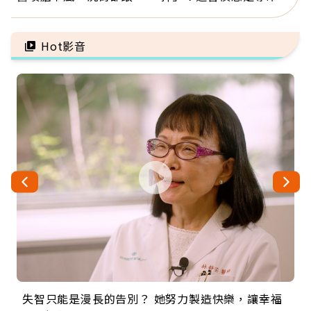
有關：4警訊是心臟在呼
因：沒有一份工作值得用
救
命交換
Hot影音
失智只能是漫長的告別？ 她努力製造快樂，讓幸福
來自剛果的巧克力神父 為台灣奉獻36年 「台灣是我
63歲卸矽谷副總、搬回台灣找快樂！「蛋黃哥小
104歲打破金氏世界紀錄 成為全球最年長羽球選
事業巔峰他選擇追夢…黑手阿伯拉小提琴還登上小