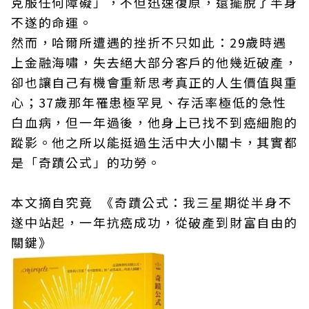
克服任何障礙」，不但迅速復原，還擺脫了半身
不遂的命運。
然而，哈爾所遭遇的挫折不只如此：29歲時遇
上金融海嘯，失去絕大部分客戶的他幾近破產，
卻也讓自己有機會重新思考真正的人生價值與重
心；37歲那年罹患極罕見、存活率極低的急性
白血病，但一年過後，他身上已找不到癌細胞的
蹤影。他之所以能挺過生活中大小關卡，其實都
是「奇蹟公式」的功勞。
本文摘自究竟 《奇蹟公式：我三星期從半身不
遂中站起，一年抗癌成功，從破產到財富自由的
關鍵》