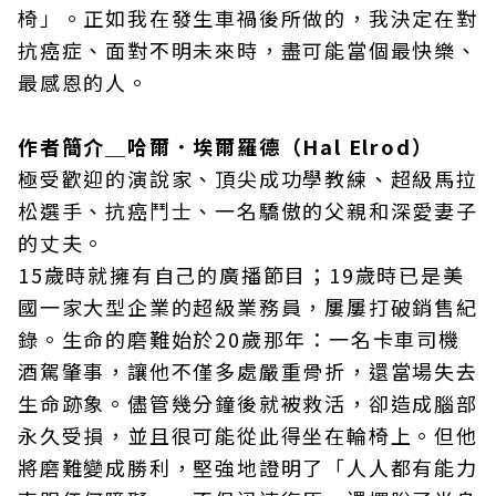
椅」。正如我在發生車禍後所做的，我決定在對
抗癌症、面對不明未來時，盡可能當個最快樂、
最感恩的人。
作者簡介＿哈爾．埃爾羅德（Hal Elrod）
極受歡迎的演說家、頂尖成功學教練、超級馬拉
松選手、抗癌鬥士、一名驕傲的父親和深愛妻子
的丈夫。
15歲時就擁有自己的廣播節目；19歲時已是美
國一家大型企業的超級業務員，屢屢打破銷售紀
錄。生命的磨難始於20歲那年：一名卡車司機
酒駕肇事，讓他不僅多處嚴重骨折，還當場失去
生命跡象。儘管幾分鐘後就被救活，卻造成腦部
永久受損，並且很可能從此得坐在輪椅上。但他
將磨難變成勝利，堅強地證明了「人人都有能力