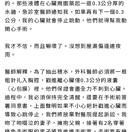
的。那些液體在心臟周圍築起一道0.3公分厚的
水牆，急診室醫師通知我，如果再有下一個0.3
公分，我的心臟就會停止跳動，他們就得幫我動
開心手術。
我才不信，而且嚇壞了。沒想到屋漏偏逢連夜
雨。
醫師解釋，為了抽出積水，外科醫師必須將一根
粗針扎入胸腔，戳進離心臟僅0.3公分的液囊
（心包膜）裡。他們保證會盡全力不刺到心臟。
過程中，我必須保持完全清醒，還要在手術前簽
署同意書，上面聲明如果不小心把針戳進心臟而
導致心跳停止，我們將放棄對醫院提起訴訟。我
吻了吻啜泣的妻子，擁抱父親，接著有2名穿著
綠色手術服的男子將我推進手術室。手術室有幾