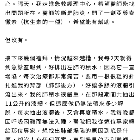
心。隔天，我走進急救護理中心，希望醫師能找
出問題所在。醫師診斷是肺炎，開了一劑亞藥索
黴素（抗生素的一種），希望能有幫助。
但沒有。
接下來幾個禮拜，情況越來越糟，我每2天就得
到急診室報到，好排出左肺的積水，因為它一直
塌陷。每次治療都非常痛苦，要用一根很粗的針
扎進我的背部（肺部後方），好讓多餘的液體引
流出來。我的肺積水很嚴重，在那段期間共抽出
11公升的液體。但這麼做仍無法帶來多少解
脫，每次抽出液體後，又會再度積水，我每晚都
因呼吸困難而無法入睡。醫院把我從這位專家轉
給那位專家，想找出肺部塌陷的原因到底是什
麼，卻沒人有任何答案。直到遇見伯克利醫師。