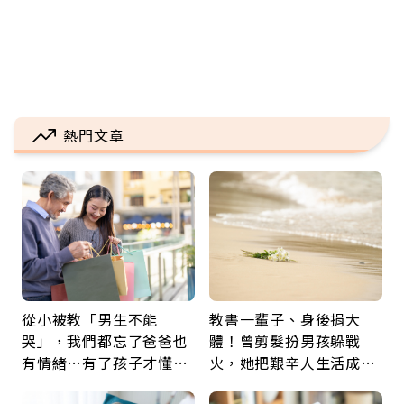
熱門文章
從小被教「男生不能
教書一輩子、身後捐大
哭」，我們都忘了爸爸也
體！曾剪髮扮男孩躲戰
有情緒…有了孩子才懂：
火，她把艱辛人生活成風
父親節最珍貴禮物是一句
景：生命價值在於成為祝