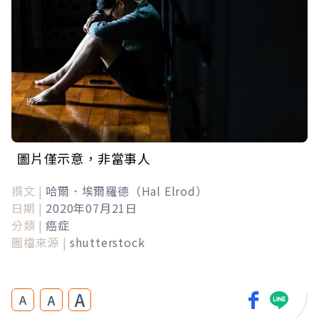
圖片僅示意，非當事人
撰文 |
哈爾．埃爾羅德（Hal Elrod）
日期 |
2020年07月21日
分類 |
癌症
圖檔來源 |
shutterstock
A
A
A