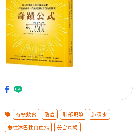
有機飲食
防癌
肺部塌陷
肺積水
急性淋巴性白血病
器官衰竭