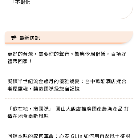
「不退化」
的家，我連作夢都講台語！」
丑」走進安養院，逗樂上萬爺奶：退休後才開始真
手，分享長壽的秘密原來是「這個」
巨蛋！連CNN都大讚！
正的人生
最新快訊
更好的台灣，需要你的聲音。響應今周倡議，百項好
禮帶回家！
凝鍊半世紀流金歲月的優雅蛻變：台中歐酷酒店揉合
老屋靈魂，釀造國際級旅宿記憶
「愈在地，愈國際」 圓山大飯店推廣國產農漁產品 打
造在地食尚新風味
回歸本味的感官革命：心泰 GLin 如何用自然風土征服