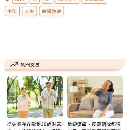
中年
人生
幸福熟齡
熱門文章
從失業零存款到30歲財富
肩頸痠痛、反覆落枕都沒