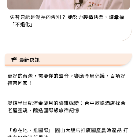
失智只能是漫長的告別？ 她努力製造快樂，讓幸福
來自剛果的巧克力神父 為台灣奉獻36年 「台灣是我
63歲卸矽谷副總、搬回台灣找快樂！「蛋黃哥小
104歲打破金氏世界紀錄 成為全球最年長羽球選
事業巔峰他選擇追夢…黑手阿伯拉小提琴還登上小
「不退化」
的家，我連作夢都講台語！」
丑」走進安養院，逗樂上萬爺奶：退休後才開始真
手，分享長壽的秘密原來是「這個」
巨蛋！連CNN都大讚！
正的人生
最新快訊
更好的台灣，需要你的聲音。響應今周倡議，百項好
禮帶回家！
凝鍊半世紀流金歲月的優雅蛻變：台中歐酷酒店揉合
老屋靈魂，釀造國際級旅宿記憶
「愈在地，愈國際」 圓山大飯店推廣國產農漁產品 打