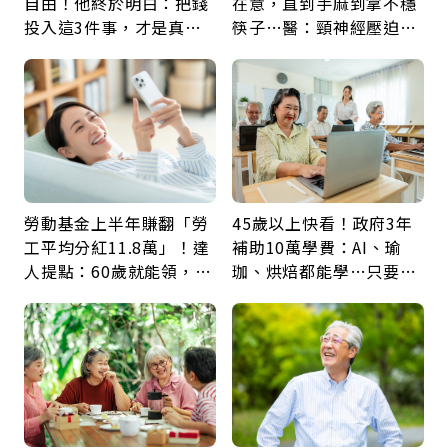
自由！他終於明白：把錢
在意，直到手麻到拿不穩
投入這3件事，才是真正
筷子…醫：頸神經壓迫上
留給未來的自己
身，打破固定姿勢才是關
鍵
勞動基金上半年賺翻「勞
45歲以上快看！政府3年
工平均分紅11.8萬」！達
補助10萬學費：AI、瑜
人提點：60歲就能領，重
珈、烘焙都能學…只要願
新就業還有隱藏版退休金
意開始，永遠不嫌晚