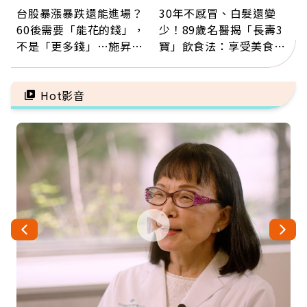
台股暴漲暴跌還能進場？
30年不感冒、白髮還變
60後需要「能花的錢」，
少！89歲名醫揭「長壽3
不是「更多錢」…施昇
寶」飲食法：享受美食不
輝：退休族最適合這種股
忌口，偶爾也該吃點肉
票
Hot影音