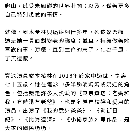
爬山，感受未觸碰的世界壯闊；以及，做著更多
自己特別想做的事情。
就像，樹木希林與癌症相伴多年，卻依然樂觀，
這是她一貫面對變老的態度；並且，持續做著她
喜歡的事，演戲，直到生命的末了，化為千風，
了無遺憾。
資深演員樹木希林在2018年於家中過世，享壽
七十五歲。她在電影中多半飾演媽媽或奶奶的角
色，包括賺走許多人熱淚的《東京鐵塔：老媽和
我，有時還有老爸》，也是名導是枝裕和愛用的
演員，出演了《我的意外爸爸》、《海街日
記》、《比海還深》、《小偷家族》等作品，是
大家的國民奶奶。