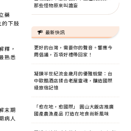
那些怪物原來叫譫妄
立藥
生的下肢
最新快訊
更好的台灣，需要你的聲音。響應今
解釋，
周倡議，百項好禮帶回家！
最熟悉
凝鍊半世紀流金歲月的優雅蛻變：台
中歐酷酒店揉合老屋靈魂，釀造國際
級旅宿記憶
「愈在地，愈國際」 圓山大飯店推廣
解末期
國產農漁產品 打造在地食尚新風味
期病人