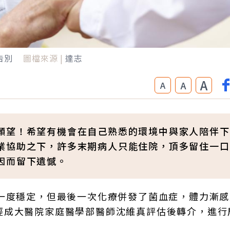
告別
圖檔來源 |
達志
A
A
A
願望！希望有機會在自己熟悉的環境中與家人陪伴下
業協助之下，許多末期病人只能住院，頂多留住一口
因而留下遺憾。
況一度穩定，但最後一次化療併發了菌血症，體力漸
經成大醫院家庭醫學部醫師沈維真評估後轉介，進行