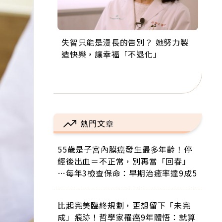
失智只能是漫長的告別？ 她努力製
來自剛果的巧克力神父 為台灣奉獻
63歲卸矽谷副總、搬回台灣找快
104歲打破金氏世界紀錄 成為全球
事業巔峰他選擇追夢…黑手阿伯拉
造快樂，讓幸福「不退化」
36年 「台灣是我的家，我連作夢都
樂！「蛋黃哥小丑」走進安養院，
最年長羽球選手，分享長壽的秘密
小提琴還登上小巨蛋！連CNN都大
講台語！」
逗樂上萬爺奶：退休後才開始真正
原來是「這個」
讚！
的人生
熱門文章
55歲是子宮內膜癌發生最多年齡！停
經後出血＝不正常，別再當「回春」
…每年3檢查保命：早期治癒率達9成5
比起完美臨終規劃，更想留下「未完
成」痕跡！哲學家罹癌9年體悟：就算