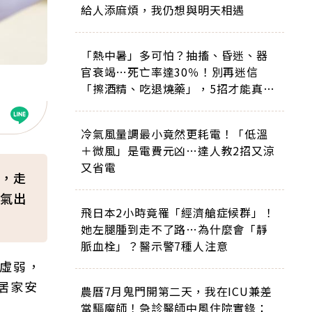
給人添麻煩，我仍想與明天相遇
「熱中暑」多可怕？抽搐、昏迷、器
官衰竭…死亡率達30％！別再迷信
「擦酒精、吃退燒藥」，5招才能真救
命
冷氣風量調最小竟然更耗電！「低溫
＋微風」是電費元凶…達人教2招又涼
又省電
，走
氣出
飛日本2小時竟罹「經濟艙症候群」！
她左腿腫到走不了路…為什麼會「靜
脈血栓」？醫示警7種人注意
感虛弱，
居家安
農曆7月鬼門開第二天，我在ICU兼差
當驅魔師！急診醫師中風住院實錄：