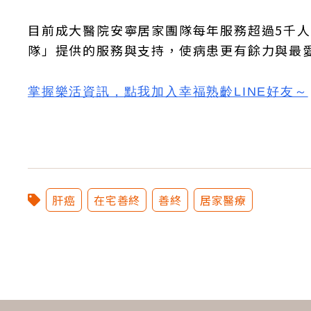
目前成大醫院安寧居家團隊每年服務超過5千
隊」提供的服務與支持，使病患更有餘力與最
掌握樂活資訊，
點我加入
幸福熟齡LINE好友
～
肝癌
在宅善終
善終
居家醫療