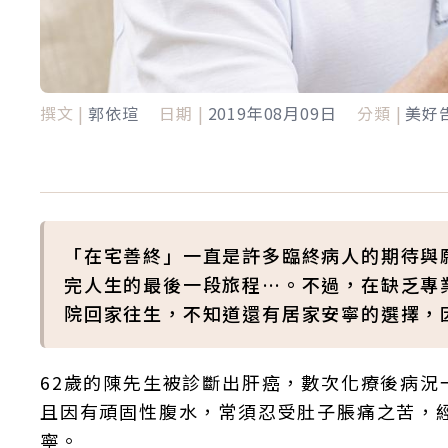
撰文 |
郭依瑄
日期 |
2019年08月09日
分類 |
美好
「在宅善終」一直是許多臨終病人的期待與
完人生的最後一段旅程…。不過，在缺乏專
院回家往生，不知道還有居家安寧的選擇，
62歲的陳先生被診斷出肝癌，數次化療後病
且因有頑固性腹水，常須忍受肚子脹痛之苦，
寧。