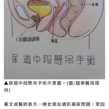
▲尿道中段懸吊手術示意圖。(圖/國泰醫院提
供)
黃文貞醫師表示，婦女朋友遇到漏尿問題，常因