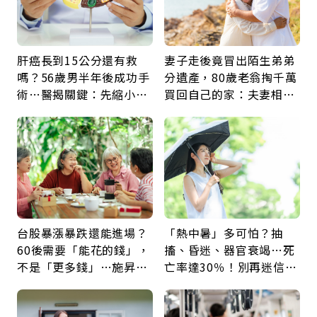
肝癌長到15公分還有救
妻子走後竟冒出陌生弟弟
嗎？56歲男半年後成功手
分遺產，80歲老翁掏千萬
術…醫揭關鍵：先縮小腫
買回自己的家：夫妻相守
瘤再談根治
60年，卻輸給一個名字
台股暴漲暴跌還能進場？
「熱中暑」多可怕？抽
60後需要「能花的錢」，
搐、昏迷、器官衰竭…死
不是「更多錢」…施昇
亡率達30％！別再迷信
輝：退休族最適合這種股
「擦酒精、吃退燒藥」，
票
5招才能真救命