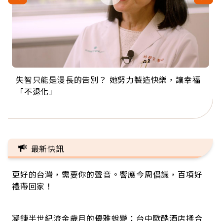
失智只能是漫長的告別？ 她努力製造快樂，讓幸福
來自剛果的巧克力神父 為台灣奉獻36年 「台灣是我
63歲卸矽谷副總、搬回台灣找快樂！「蛋黃哥小
104歲打破金氏世界紀錄 成為全球最年長羽球選
事業巔峰他選擇追夢…黑手阿伯拉小提琴還登上小
「不退化」
的家，我連作夢都講台語！」
丑」走進安養院，逗樂上萬爺奶：退休後才開始真
手，分享長壽的秘密原來是「這個」
巨蛋！連CNN都大讚！
正的人生
最新快訊
更好的台灣，需要你的聲音。響應今周倡議，百項好
禮帶回家！
凝鍊半世紀流金歲月的優雅蛻變：台中歐酷酒店揉合