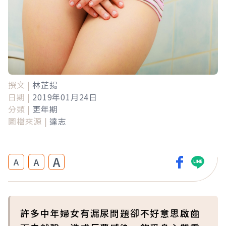
撰文 |
林芷揚
日期 |
2019年01月24日
分類 |
更年期
圖檔來源 |
達志
A
A
A
許多中年婦女有漏尿問題卻不好意思啟齒