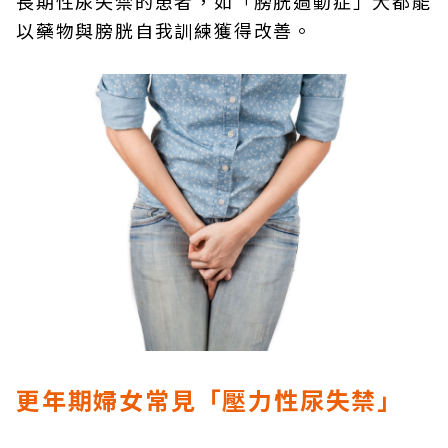
長期性尿失禁的患者，如「膀胱過動症」大都能
以藥物與膀胱自我訓練獲得改善。
更年期婦女常見「壓力性尿失禁」