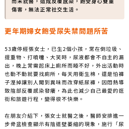
而未就醫，造成反覆感染，飽受身心雙重
傷害，無法正常社交生活。
更年期婦女飽受尿失禁問題所苦
53歲停經張女士，已生2個小孩，常在倒垃圾、
提重物、打噴嚏、大笑時，尿液都會不自主的漏
出，晚上常需起床上廁所而睡不好，外出活動時
也動不動就要找廁所，每天用衛生棉，還是怕褲
子溼掉讓別人聞到異味而改穿紙尿褲，因悶熱導
致陰部反覆感染發癢，為此也減少自己最愛的逛
街和旅遊行程，變得很不快樂。
在朋友介紹下，張女士就醫之後，醫師安排進一
步骨盆檢查顯示有陰道壁萎縮的現象，施行「尿