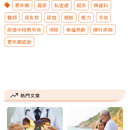
更年期
漏尿
私密處
感染
婦產科
醫師
尿失禁
尿道
膀胱
壓力
手術
尿道中段懸吊術
停經
幸福熟齡
婦科疾病
更年期症狀
熱門文章