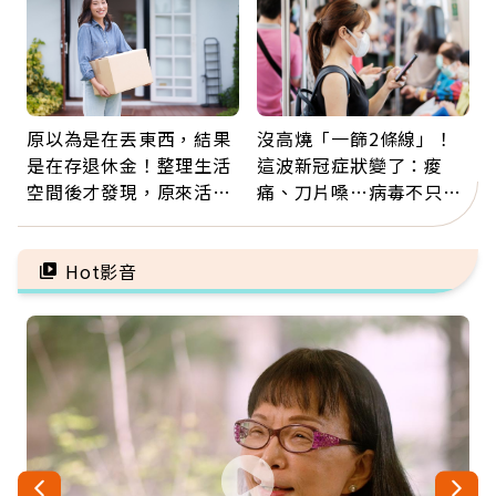
原以為是在丟東西，結果
沒高燒「一篩2條線」！
是在存退休金！整理生活
這波新冠症狀變了：痠
空間後才發現，原來活得
痛、刀片嗓…病毒不只攻
這麼輕鬆也能存錢
肺，三高族恐引發全身血
管發炎
Hot影音