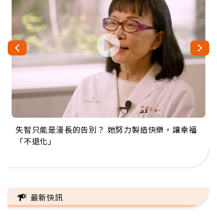
失智只能是漫長的告別？ 她努力製造快樂，讓幸福
來自剛果的巧克力神父 為台灣奉獻36年 「台灣是我
63歲卸矽谷副總、搬回台灣找快樂！「蛋黃哥小
104歲打破金氏世界紀錄 成為全球最年長羽球選
事業巔峰他選擇追夢…黑手阿伯拉小提琴還登上小
「不退化」
的家，我連作夢都講台語！」
丑」走進安養院，逗樂上萬爺奶：退休後才開始真
手，分享長壽的秘密原來是「這個」
巨蛋！連CNN都大讚！
正的人生
最新快訊