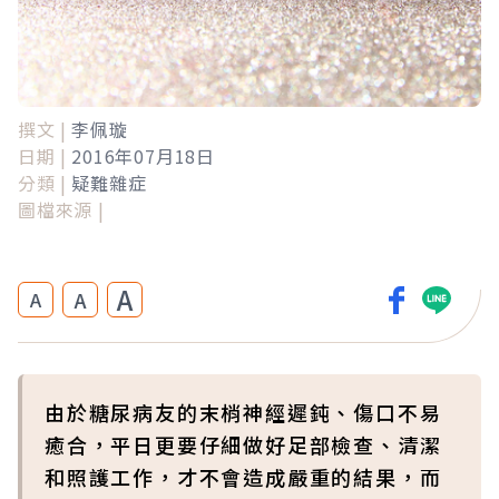
撰文 |
李佩璇
日期 |
2016年07月18日
分類 |
疑難雜症
圖檔來源 |
A
A
A
由於糖尿病友的末梢神經遲鈍、傷口不易
癒合，平日更要仔細做好足部檢查、清潔
和照護工作，才不會造成嚴重的結果，而