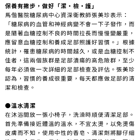
保養有撇步，做好「潔‧檢‧護」
馬偕醫院糖尿病中心資深衛教師張美珍表示：
「糖尿病的血管和神經病變不會一下子發作，而
是隨著血糖控制不良的時間拉長而慢慢變嚴重，
應留意血糖控制和養成足部照護好習慣。」根據
統計，罹患糖尿病的時間越久，或是血糖控制不
佳者，這兩個族群是足部潰瘍的高危險群，至少
每年必須做一次詳細的足部檢查及評估。張美珍
認為，習慣的養成很重要，每天都應做足部的清
潔和檢查。
●溫水清潔
在沐浴間放一張小椅子，洗澡時順便清潔足部。
首先準備接近體溫的溫水，不宜太燙，以免燙傷
皮膚而不知，使用中性的香皂、清潔劑將腳仔細