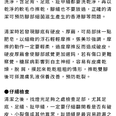
洗淨，含足背、足底、趾甲縫都要洗乾淨，再以
乾淨的軟毛巾擦乾，腳縫也不要放過，正確的清
潔可預防腳部細菌滋生產生的香港腳等問題。
清潔時若發現腳底有硬皮、厚繭，可局部抹一點
肥皂，以細緻的浮石輕輕摩擦，張美珍強調，摩
擦的動作一定要輕柔，過度摩擦反而造成破皮。
硬皮厚繭會使腳部感覺更加遲鈍，若有傷口更難
察覺。糖尿病影響到自主神經，容易有皮膚乾
燥，脫 屑，摸起來乾乾粗粗的情形，擦乾雙腳
後可搽潤膚乳液保養改善，預防乾裂。
●仔細檢查
清潔之後，找燈光足夠之處檢查足部，尤其足
底、足縫、趾甲縫，一定要仔細翻開看是否有破
皮、小裂傷或其他異常，趾頭縫是最容易疏漏之