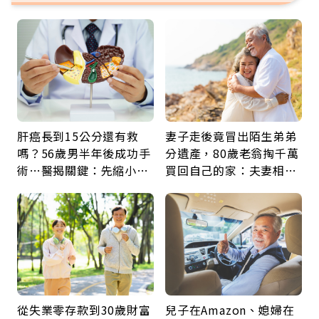
肝癌長到15公分還有救
妻子走後竟冒出陌生弟弟
嗎？56歲男半年後成功手
分遺產，80歲老翁掏千萬
術…醫揭關鍵：先縮小腫
買回自己的家：夫妻相守
瘤再談根治
60年，卻輸給一個名字
從失業零存款到30歲財富
兒子在Amazon、媳婦在