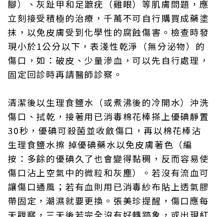
腳）、灰趾甲和足蹠疣（雞眼）等肌膚問題，應
立刻接受積極的治療，千萬不可自行購買成藥塗
抹，以免皮膚受到化學性的腐蝕傷害。檢查時發
現小於1公分以下，表淺性乾淨（無分泌物）的
傷口，如：破皮、少量滲血，可以先自行處理，
固定回診時再請醫師診察。
清潔後以生理食鹽水（或煮沸後的冷開水）沖洗
傷口、拭乾，接著用已消毒棉花棒搽上優碘靜置
30秒，優碘可殺菌並收斂傷口，再以棉花棒沾
生理食鹽水擦 掉優碘藥水以免皮膚著色（編
按：多餘的優碘久了也會變得黏稠，反而容易使
傷口沾上空氣中的微粒和灰塵）。若沒有流血可
讓傷口通風；若有血則用已消毒紗布貼上透氣膠
帶固定，潮濕就要更換。張美珍提醒，傷口應每
天觀察，三天後若完全沒有好轉跡象，或出現紅