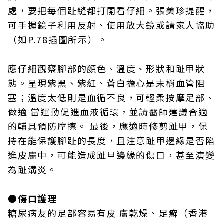
處，要把每個趾縫都打開看仔細。張美珍提醒，
可手握鏡子利用反射、使用放大鏡或請家人協助
（如P.78插圖所示）。
應仔細觀察腳部的顏色、溫度、形狀和趾甲狀
態。呈現紫黑、紫紅、蒼白擔心是末梢血管阻
塞；溫度太低則是血循不良，可輕柔按摩足部、
做適 當運動促進血液循環，並請醫師建議合適
的輔具預防摩擦。 最後，應適時修剪趾甲，保
持在能保護腳趾的長度，且注意趾甲邊緣是否陷
進皮膚中，可能造成趾甲邊緣的傷口，甚至演變
為趾溝炎。
●傷口護理
糖尿病友的足部容易有皮 膚乾燥、足癬（香港