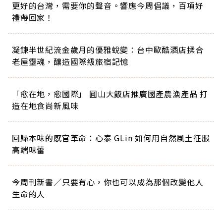
更好的台灣，需要你的聲音。響應今周倡議，百項好
禮帶回家！
凝鍊半世紀流金歲月的優雅蛻變：台中歐酷酒店揉合
老屋靈魂，釀造國際級旅宿記憶
「愈在地，愈國際」 圓山大飯店推廣國產農漁產品 打
造在地食尚新風味
回歸本味的感官革命：心泰 GLin 如何用自然風土征服
高端味蕾
今周刊新書／只要有心，你也可以成為那個改變他人
生命的人