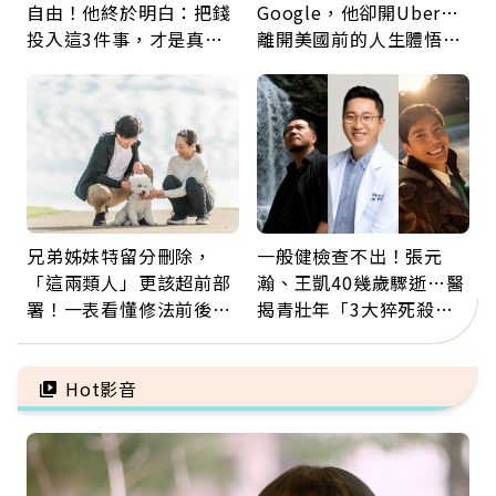
自由！他終於明白：把錢
Google，他卻開Uber…
投入這3件事，才是真正
離開美國前的人生體悟：
留給未來的自己
好的壞的都不會永遠
兄弟姊妹特留分刪除，
一般健檢查不出！張元
「這兩類人」更該超前部
瀚、王凱40幾歲驟逝…醫
署！一表看懂修法前後差
揭青壯年「3大猝死殺
異：沒留遺囑手足反而分
手」：靠2檢查揪出9成地
更多
雷
Hot影音