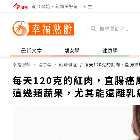
從今開始，勾勒美好第二人生
最新文章
靚女學
健康學
幸福熟齡
/
健康學
/
疑難雜症
/
每天120克的紅肉，直腸
每天120克的紅肉，直腸
這幾類蔬果，尤其能遠離乳