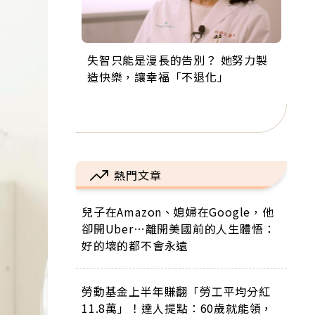
失智只能是漫長的告別？ 她努力製
來自剛果的巧克力神父 為台灣奉獻
63歲卸矽谷副總、搬回台灣找快
104歲打破金氏世界紀錄 成為全球
事業巔峰他選擇追夢…黑手阿伯拉
造快樂，讓幸福「不退化」
36年 「台灣是我的家，我連作夢都
樂！「蛋黃哥小丑」走進安養院，
最年長羽球選手，分享長壽的秘密
小提琴還登上小巨蛋！連CNN都大
講台語！」
逗樂上萬爺奶：退休後才開始真正
原來是「這個」
讚！
的人生
熱門文章
兒子在Amazon、媳婦在Google，他
卻開Uber…離開美國前的人生體悟：
好的壞的都不會永遠
勞動基金上半年賺翻「勞工平均分紅
11.8萬」！達人提點：60歲就能領，