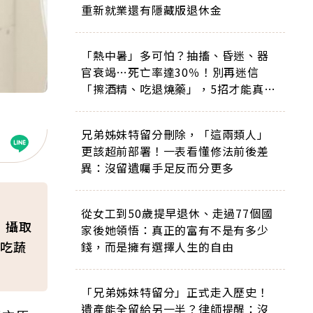
重新就業還有隱藏版退休金
「熱中暑」多可怕？抽搐、昏迷、器
官衰竭…死亡率達30％！別再迷信
「擦酒精、吃退燒藥」，5招才能真救
命
兄弟姊妹特留分刪除，「這兩類人」
更該超前部署！一表看懂修法前後差
異：沒留遺囑手足反而分更多
從女工到50歲提早退休、走過77個國
，攝取
家後她領悟：真正的富有不是有多少
吃蔬
錢，而是擁有選擇人生的自由
「兄弟姊妹特留分」正式走入歷史！
遺產能全留給另一半？律師提醒：沒