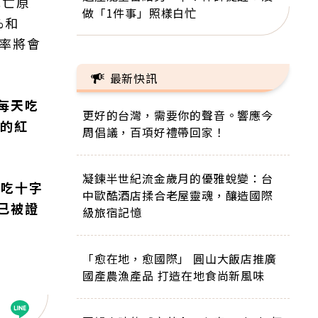
死亡原
做「1件事」照樣白忙
%和
率將會
最新快訊
每天吃
更好的台灣，需要你的聲音。響應今
克的紅
周倡議，百項好禮帶回家！
凝鍊半世紀流金歲月的優雅蛻變：台
多吃十字
中歐酷酒店揉合老屋靈魂，釀造國際
已被證
級旅宿記憶
「愈在地，愈國際」 圓山大飯店推廣
國產農漁產品 打造在地食尚新風味