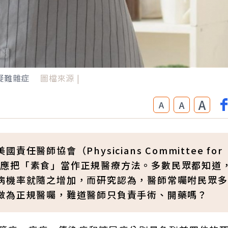
疑難雜症
圖檔來源 |
A
A
A
師協會（Physicians Committee for
RM）指出，應把「素食」當作正規醫療方法。多數民眾都知道
病機率就隨之增加，而研究認為，醫師常囑咐民眾多
做為正規醫囑，難道醫師只負責手術、開藥嗎？