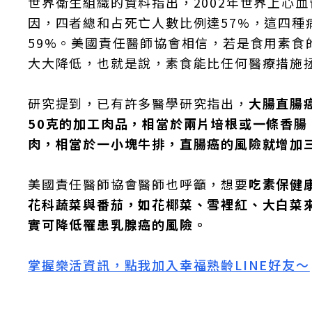
世界衛生組織的資料指出，2002年世界上心
因，四者總和占死亡人數比例達57%，這四種病
59%。美國責任醫師協會相信，若是食用素
大大降低，也就是說，素食能比任何醫療措施
研究提到，已有許多醫學研究指出，
大腸直腸
50克的加工肉品，相當於兩片培根或一條香腸
肉，相當於一小塊牛排，直腸癌的風險就增加
美國責任醫師協會醫師也呼籲，想要
吃素保健
花科蔬菜與番茄，如花椰菜、雪裡紅、大白菜
實可降低罹患乳腺癌的風險。
掌握樂活資訊，點我加入幸福熟齡LINE好友～