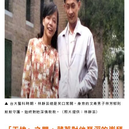
▲ 台大醫科時期，林靜芸總是笑口常開，身旁的文青男子林芳郁則
默默守護，始終對她深情款款。（照片提供：林靜芸）