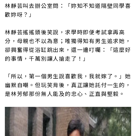
林靜芸叫去辦公室問：「妳知不知道隔壁同學喜
歡妳呀？」
林靜芸搖搖頭後笑說，求學時即便考試拿再高
分，母親也不以為意；唯獨得知有男生追求她，
卻興奮得從浴缸跳出來，還一邊叮囑：「這麼好
的事情，千萬別讓人搶走了！」
「所以，第一個男生說喜歡我，我就嫁了。」她
幽默自嘲。但玩笑背後，真正讓她託付一生的，
是林芳郁那份無人能及的忠心、正直與堅毅。