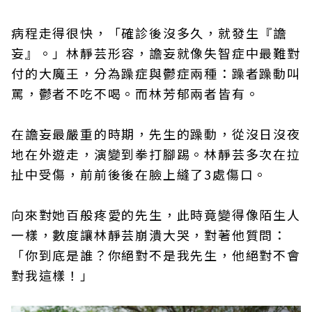
病程走得很快，「確診後沒多久，就發生『譫
妄』。」林靜芸形容，譫妄就像失智症中最難對
付的大魔王，分為躁症與鬱症兩種：躁者躁動叫
罵，鬱者不吃不喝。而林芳郁兩者皆有。
在譫妄最嚴重的時期，先生的躁動，從沒日沒夜
地在外遊走，演變到拳打腳踢。林靜芸多次在拉
扯中受傷，前前後後在臉上縫了3處傷口。
向來對她百般疼愛的先生，此時竟變得像陌生人
一樣，數度讓林靜芸崩潰大哭，對著他質問：
「你到底是誰？你絕對不是我先生，他絕對不會
對我這樣！」