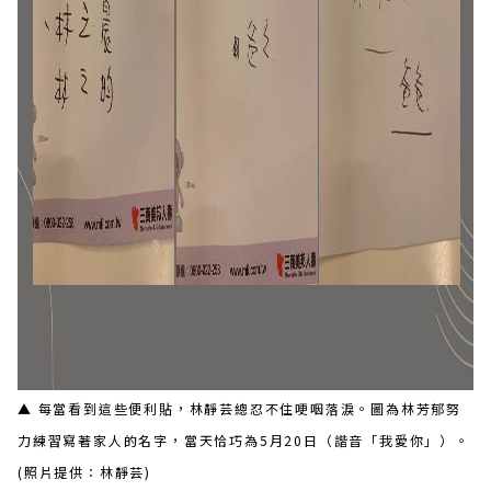
▲ 每當看到這些便利貼，林靜芸總忍不住哽咽落淚。圖為林芳郁努
力練習寫著家人的名字，當天恰巧為5月20日（諧音「我愛你」）。
(照片提供：林靜芸)