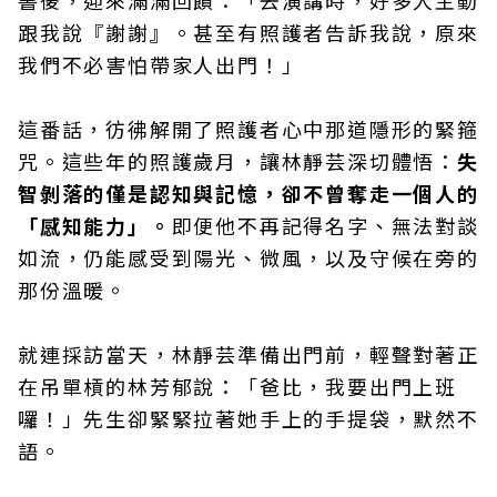
書後，迎來滿滿回饋：「去演講時，好多人主動
跟我說『謝謝』。甚至有照護者告訴我說，原來
我們不必害怕帶家人出門！」
這番話，彷彿解開了照護者心中那道隱形的緊箍
咒。這些年的照護歲月，讓林靜芸深切體悟：
失
智剝落的僅是認知與記憶，卻不曾奪走一個人的
「感知能力」。
即便他不再記得名字、無法對談
如流，仍能感受到陽光、微風，以及守候在旁的
那份溫暖。
就連採訪當天，林靜芸準備出門前，輕聲對著正
在吊單槓的林芳郁說：「爸比，我要出門上班
囉！」先生卻緊緊拉著她手上的手提袋，默然不
語。