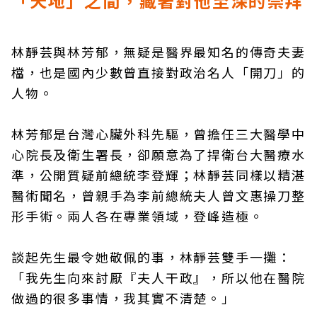
「天地」之間，藏著對他至深的崇拜
林靜芸與林芳郁，無疑是醫界最知名的傳奇夫妻
檔，也是國內少數曾直接對政治名人「開刀」的
人物。
林芳郁是台灣心臟外科先驅，曾擔任三大醫學中
心院長及衛生署長，卻願意為了捍衛台大醫療水
準，公開質疑前總統李登輝；林靜芸同樣以精湛
醫術聞名，曾親手為李前總統夫人曾文惠操刀整
形手術。兩人各在專業領域，登峰造極。
談起先生最令她敬佩的事，林靜芸雙手一攤：
「我先生向來討厭『夫人干政』，所以他在醫院
做過的很多事情，我其實不清楚。」