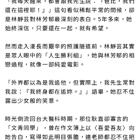
「我每天醒來，都會跟我先生說：『爸比，我們
還在這裡耶！』」這句看似稀鬆平常的問候，卻
是林靜芸對林芳郁最深刻的表白。5年多來，她
始終深信，只要還在一起，就有希望。
然而走入漫長而艱辛的照護隧道前，林靜芸其實
是眾人眼中的「人生勝利組」，她與林芳郁的相
戀過程，就像一部純愛電影。
「外界都以為是我追他，但實際上，我先生常對
我說：『我終身都在追妳。』」語畢，她忍不住
露出少女般的笑意。
時光倒流回台大醫科時期，那位耿直卻寡言的
「文青同學」，曾在作文簿上以〈吾愛吾友〉向
她告白，寫得如此明目張膽，連老師都忍不住把