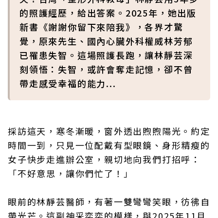
的照護經歷，給出答案。2025年，她出版
新書《謝謝你留下來陪我》，各界才驚
覺，原來先生、國內心臟外科權威林芳郁
已罹患失智。這場照護長跑，讓林靜芸深
刻領悟：失智，或許會奪走記憶，卻不曾
帶走感受幸福的能力...
採訪這天，寒冬漸暖，窗外透出煦煦陽光。約定
時間一到，只見一位配戴有型眼鏡、身形精瘦的
女子快步走進辦公室，親切地向我們打招呼：
「不好意思，讓你們忙了！」
眼前的林靜芸醫師，有著一雙彎彎笑眼，彷彿自
帶光芒。這副神采奕奕的模樣，與2025年11月