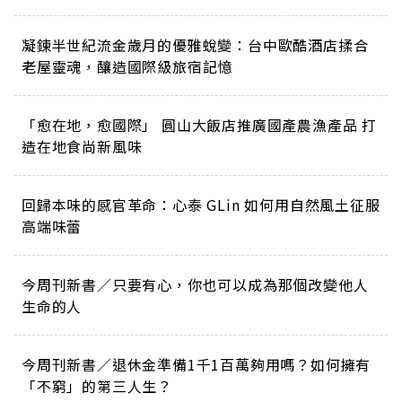
凝鍊半世紀流金歲月的優雅蛻變：台中歐酷酒店揉合
老屋靈魂，釀造國際級旅宿記憶
「愈在地，愈國際」 圓山大飯店推廣國產農漁產品 打
造在地食尚新風味
回歸本味的感官革命：心泰 GLin 如何用自然風土征服
高端味蕾
今周刊新書／只要有心，你也可以成為那個改變他人
生命的人
今周刊新書／退休金準備1千1百萬夠用嗎？如何擁有
「不窮」的第三人生？