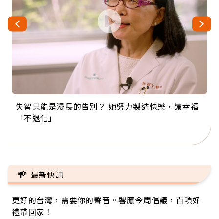
失智只能是漫長的告別？ 她努力製造快樂，讓幸福
來自剛果的巧克力神父 為台灣奉獻36年 「台灣是我
63歲卸矽谷副總、搬回台灣找快樂！「蛋黃哥小
104歲打破金氏世界紀錄 成為全球最年長羽球選
事業巔峰他選擇追夢…黑手阿伯拉小提琴還登上小
「不退化」
的家，我連作夢都講台語！」
丑」走進安養院，逗樂上萬爺奶：退休後才開始真
手，分享長壽的秘密原來是「這個」
巨蛋！連CNN都大讚！
正的人生
最新快訊
更好的台灣，需要你的聲音。響應今周倡議，百項好
禮帶回家！