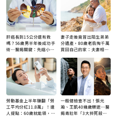
肝癌長到15公分還有救
妻子走後竟冒出陌生弟弟
嗎？56歲男半年後成功手
分遺產，80歲老翁掏千萬
術…醫揭關鍵：先縮小腫
買回自己的家：夫妻相守
瘤再談根治
60年，卻輸給一個名字
勞動基金上半年賺翻「勞
一般健檢查不出！張元
工平均分紅11.8萬」！達
瀚、王凱40幾歲驟逝…醫
人提點：60歲就能領，重
揭青壯年「3大猝死殺