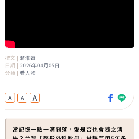
撰文 |
蔣淮薇
日期 |
2026年04月05日
分類 |
看人物
A
A
A
當記憶一點一滴剝落，愛是否也會隨之消
失？台灣「整形外科教母」林靜芸用5年多