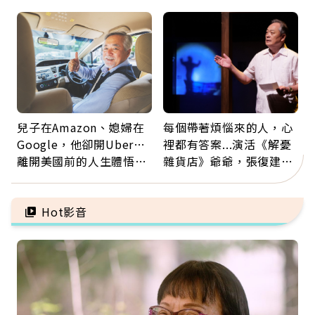
新就業還有隱藏版退休金
手」：靠2檢查揪出9成地
雷
兒子在Amazon、媳婦在
每個帶著煩惱來的人，心
Google，他卻開Uber…
裡都有答案...演活《解憂
離開美國前的人生體悟：
雜貨店》爺爺，張復建：
好的壞的都不會永遠
放下執著不是認輸，而是
善待自己
Hot影音