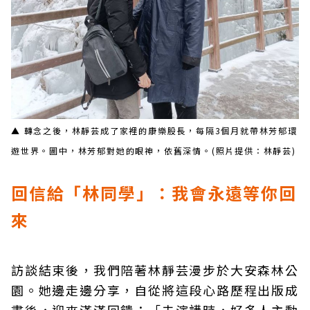
▲ 轉念之後，林靜芸成了家裡的康樂股長，每隔3個月就帶林芳郁環
遊世界。圖中，林芳郁對她的眼神，依舊深情。(照片提供：林靜芸)
回信給「林同學」：我會永遠等你回
來
訪談結束後，我們陪著林靜芸漫步於大安森林公
園。她邊走邊分享，自從將這段心路歷程出版成