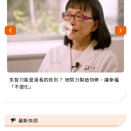
失智只能是漫長的告別？ 她努力製造快樂，讓幸福
來自剛果的巧克力神父 為台灣奉獻36年 「台灣是我
63歲卸矽谷副總、搬回台灣找快樂！「蛋黃哥小
104歲打破金氏世界紀錄 成為全球最年長羽球選
事業巔峰他選擇追夢…黑手阿伯拉小提琴還登上小
「不退化」
的家，我連作夢都講台語！」
丑」走進安養院，逗樂上萬爺奶：退休後才開始真
手，分享長壽的秘密原來是「這個」
巨蛋！連CNN都大讚！
正的人生
最新快訊