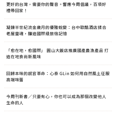
更好的台灣，需要你的聲音。響應今周倡議，百項好
禮帶回家！
凝鍊半世紀流金歲月的優雅蛻變：台中歐酷酒店揉合
老屋靈魂，釀造國際級旅宿記憶
「愈在地，愈國際」 圓山大飯店推廣國產農漁產品 打
造在地食尚新風味
回歸本味的感官革命：心泰 GLin 如何用自然風土征服
高端味蕾
今周刊新書／只要有心，你也可以成為那個改變他人
生命的人