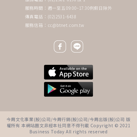
服務時間：週一至五09:00~17:30例假日除外
傳真電話：(02)2531-6438
服務信箱：
cc@btnet.com.tw
Facebook icon
Line icon
下一則 ＋
不只十字花科蔬菜！醫師認證
今周文化事業(股)公司/今周行銷(股)公司/今周出版(股)公司 版
「這4種」食物有效防癌：每天
權所有 本網站圖文非經本社同意不得刊載 Copyright © 2021
吃，乳癌、大腸癌、攝護腺癌風
Business Today All rights reserved