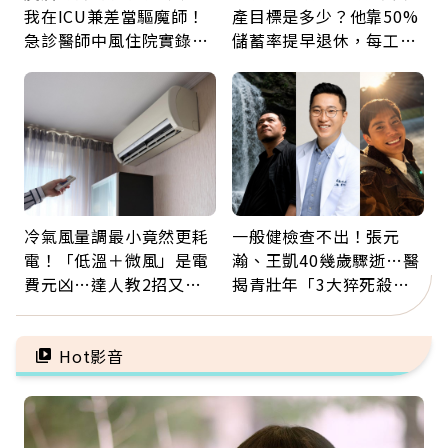
我在ICU兼差當驅魔師！
產目標是多少？他靠50%
急診醫師中風住院實錄：
儲蓄率提早退休，每工作
那些怪物原來叫譫妄
1年買下1年自由
冷氣風量調最小竟然更耗
一般健檢查不出！張元
電！「低溫＋微風」是電
瀚、王凱40幾歲驟逝…醫
費元凶…達人教2招又涼
揭青壯年「3大猝死殺
又省電
手」：靠2檢查揪出9成地
雷
Hot影音