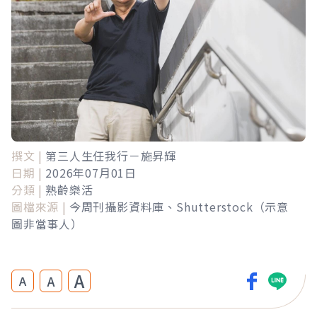
撰文 |
第三人生任我行－施昇輝
日期 |
2026年07月01日
分類 |
熟齡樂活
圖檔來源 |
今周刊攝影資料庫、Shutterstock（示意
圖非當事人）
A
A
A