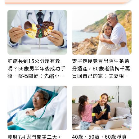
肝癌長到15公分還有救
妻子走後竟冒出陌生弟弟
嗎？56歲男半年後成功手
分遺產，80歲老翁掏千萬
術…醫揭關鍵：先縮小腫
買回自己的家：夫妻相守
瘤再談根治
60年，卻輸給一個名字
農曆7月鬼門開第二天，
40歲、50歲、60歲淨資