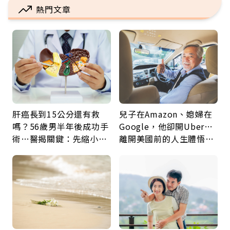
熱門文章
肝癌長到15公分還有救
兒子在Amazon、媳婦在
嗎？56歲男半年後成功手
Google，他卻開Uber…
術…醫揭關鍵：先縮小腫
離開美國前的人生體悟：
瘤再談根治
好的壞的都不會永遠