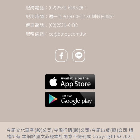
服務電話：(02)2581-6196 按 1
服務時間：週一至五09:00~17:30例假日除外
傳真電話：(02)2531-6438
服務信箱：
cc@btnet.com.tw
Facebook icon
Line icon
下一則 ＋
少吃多動也沒用？她半年胖6公
今周文化事業(股)公司/今周行銷(股)公司/今周出版(股)公司 版
斤好冤枉！醫揭「圍更年期」真
權所有 本網站圖文非經本社同意不得刊載 Copyright © 2021