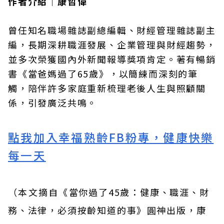
作者介紹｜
康哲偉
曾任知名職場雜誌副總編輯、財經管理雜誌副主
編，長期深耕職涯發展、企業管理與財經趨勢，
並多次榮獲國內外新聞報導獎項肯定。著有暢銷
書《當爸媽過了65歲》，以簡練而深刻的筆
觸，陪伴許多家庭重新梳理老後人生與照顧關
係，引發廣泛共鳴。
點我加入幸福熟齡FB粉專，健康快樂
每一天
（本文摘自《
當你過了45歲：健康、職涯、財
務、法律，必須按齡知道的事
》
圓神出版
，
康