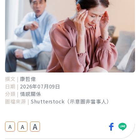
撰文 |
康哲偉
日期 |
2026年07月09日
分類 |
情感關係
圖檔來源 |
Shutterstock（示意圖非當事人）
A
A
A