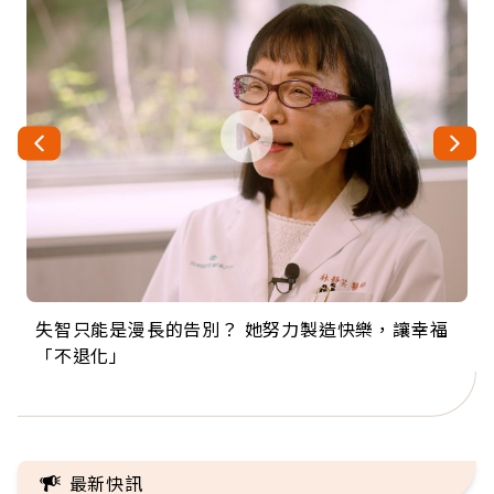
失智只能是漫長的告別？ 她努力製造快樂，讓幸福
來自剛果的巧克力神父 為台灣奉獻36年 「台灣是我
63歲卸矽谷副總、搬回台灣找快樂！「蛋黃哥小
104歲打破金氏世界紀錄 成為全球最年長羽球選
事業巔峰他選擇追夢…黑手阿伯拉小提琴還登上小
「不退化」
的家，我連作夢都講台語！」
丑」走進安養院，逗樂上萬爺奶：退休後才開始真
手，分享長壽的秘密原來是「這個」
巨蛋！連CNN都大讚！
正的人生
最新快訊