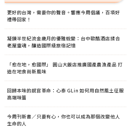
更好的台灣，需要你的聲音。響應今周倡議，百項好
禮帶回家！
凝鍊半世紀流金歲月的優雅蛻變：台中歐酷酒店揉合
老屋靈魂，釀造國際級旅宿記憶
「愈在地，愈國際」 圓山大飯店推廣國產農漁產品 打
造在地食尚新風味
回歸本味的感官革命：心泰 GLin 如何用自然風土征服
高端味蕾
今周刊新書／只要有心，你也可以成為那個改變他人
生命的人