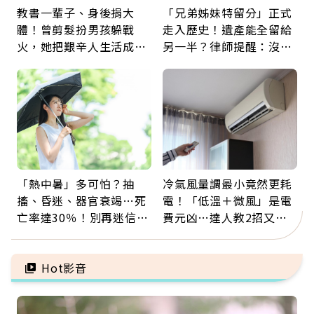
教書一輩子、身後捐大
「兄弟姊妹特留分」正式
體！曾剪髮扮男孩躲戰
走入歷史！遺產能全留給
火，她把艱辛人生活成風
另一半？律師提醒：沒做
景：生命價值在於成為祝
「1件事」照樣白忙
福
「熱中暑」多可怕？抽
冷氣風量調最小竟然更耗
搐、昏迷、器官衰竭…死
電！「低溫＋微風」是電
亡率達30％！別再迷信
費元凶…達人教2招又涼
「擦酒精、吃退燒藥」，
又省電
5招才能真救命
Hot影音