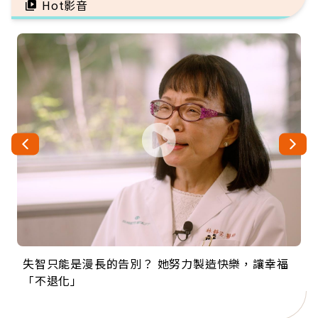
Hot影音
失智只能是漫長的告別？ 她努力製造快樂，讓幸福
來自剛果的巧克力神父 為台灣奉獻36年 「台灣是我
63歲卸矽谷副總、搬回台灣找快樂！「蛋黃哥小
104歲打破金氏世界紀錄 成為全球最年長羽球選
事業巔峰他選擇追夢…黑手阿伯拉小提琴還登上小
「不退化」
的家，我連作夢都講台語！」
丑」走進安養院，逗樂上萬爺奶：退休後才開始真
手，分享長壽的秘密原來是「這個」
巨蛋！連CNN都大讚！
正的人生