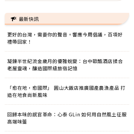
最新快訊
更好的台灣，需要你的聲音。響應今周倡議，百項好
禮帶回家！
凝鍊半世紀流金歲月的優雅蛻變：台中歐酷酒店揉合
老屋靈魂，釀造國際級旅宿記憶
「愈在地，愈國際」 圓山大飯店推廣國產農漁產品 打
造在地食尚新風味
回歸本味的感官革命：心泰 GLin 如何用自然風土征服
高端味蕾