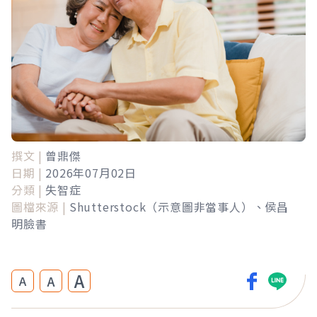
撰文 |
曾鼎傑
日期 |
2026年07月02日
分類 |
失智症
圖檔來源 |
Shutterstock（示意圖非當事人）、侯昌
明臉書
A
A
A