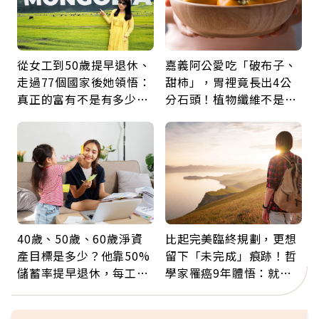
從女工到50歲提早退休、
嘉義阿公愛吃「破布子、
走過77個國家後她領悟：
甜柿」，胃裡竟長出4公
真正的富有不是有多少
分石頭！植物纖維不是吃
錢，而是擁有選擇人生的
越多越好，這些水果都上
自由
榜
40歲、50歲、60歲淨資
比起完美臨終規劃，更想
產目標是多少？他靠50%
留下「未完成」痕跡！哲
儲蓄率提早退休，每工作
學家罹癌9年體悟：就算
1年買下1年自由
給人添麻煩，我仍想與明
天相遇