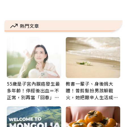
熱門文章
55歲是子宮內膜癌發生最
教書一輩子、身後捐大
多年齡！停經後出血＝不
體！曾剪髮扮男孩躲戰
正常，別再當「回春」…
火，她把艱辛人生活成風
每年3檢查保命：早期治
景：生命價值在於成為祝
癒率達9成5
福