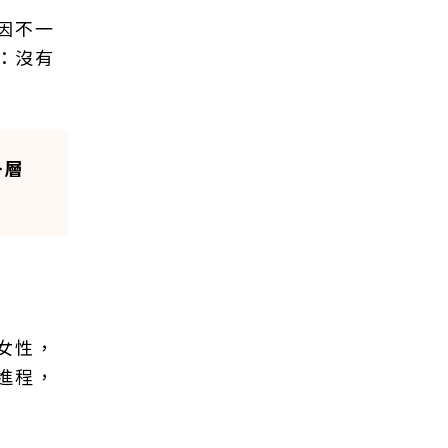
因不一
：沒有
一層
女性，
進程，