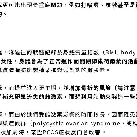
就更可能出現骨盆底問題，
例如打噴嚏、咳嗽甚至是
的。
過往的就醫記錄及身體質量指數（BMI, body 
的女性，身體會為了正常運作而關閉卵巢荷爾蒙的活
其實體脂肪能製造某種微弱型態的雌激素。
低，而提前進入更年期，並
增加骨折的風險（請注意
了補充卵巢流失的雌激素，而想利用脂肪來製造一些
經，而由於她們受雌激素影響的時間較長，因而罹患
polycystic ovarian syndrome，簡
狀加劇時，某些PCOS症狀反而會改善。