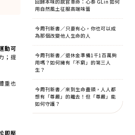
回歸本味的感官革命：心泰 GLin 如何
。
用自然風土征服高端味蕾
今周刊新書／只要有心，你也可以成
為那個改變他人生命的人
運動可
今周刊新書／退休金準備1千1百萬夠
力；提
用嗎？如何擁有「不窮」的第三人
生？
體重也
今周刊新書／來到生命盡頭，人人都
想有「尊嚴」的離去！但「尊嚴」能
如何守護？
松即壓