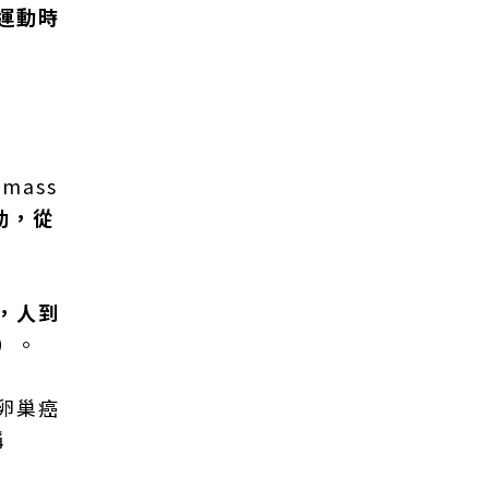
運動時
mass
動，從
，人到
）
。
卵巢癌
稱