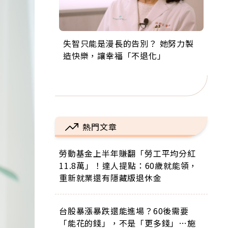
失智只能是漫長的告別？ 她努力製
來自剛果的巧克力神父 為台灣奉獻
63歲卸矽谷副總、搬回台灣找快
104歲打破金氏世界紀錄 成為全球
事業巔峰他選擇追夢…黑手阿伯拉
造快樂，讓幸福「不退化」
36年 「台灣是我的家，我連作夢都
樂！「蛋黃哥小丑」走進安養院，
最年長羽球選手，分享長壽的秘密
小提琴還登上小巨蛋！連CNN都大
講台語！」
逗樂上萬爺奶：退休後才開始真正
原來是「這個」
讚！
的人生
熱門文章
勞動基金上半年賺翻「勞工平均分紅
11.8萬」！達人提點：60歲就能領，
重新就業還有隱藏版退休金
台股暴漲暴跌還能進場？60後需要
「能花的錢」，不是「更多錢」…施