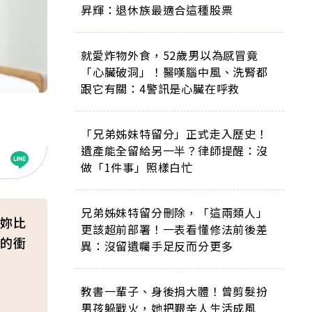
昇輝：退休族最適合這種股票
就愛炸物外食，52歲男以為感冒竟
「心臟破洞」！醫嘆腦中風、洗腎都
跟它有關：4警訊是心臟在呼救
「兄弟姊妹特留分」正式走入歷史！
遺產能全留給另一半？律師提醒：沒
做「1件事」照樣白忙
兄弟姊妹特留分刪除，「這兩類人」
妳比
更該超前部署！一表看懂修法前後差
的衝
異：沒留遺囑手足反而分更多
教書一輩子、身後捐大體！曾剪髮扮
男孩躲戰火，她把艱辛人生活成風