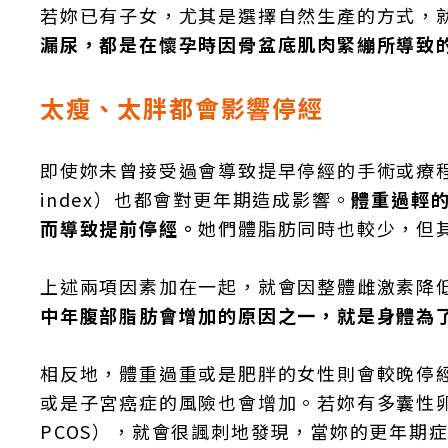
若妳已有子女，尤其是選擇自然生產的方式，
漏尿，都是在懷孕時因骨盆底肌肉緊繃所導致
太瘦、太胖都會影響停經
即使妳未曾接受過會導致提早停經的手術或療程，妳
index）也都會對更年期造成影響。
體重過輕
而導致提前停經。
她們體脂肪同時也較少，但
上述兩項因素加在一起，就會因整體雌激素降
中年腹部脂肪會增加的原因之一，就是身體為
相反地，體重過重或是肥胖的女性則會較晚停
或是子宮癌症的風險也會增加。若妳有多囊性卵巢症候群（
PCOS），就會很諷刺地發現，當妳的更年期症