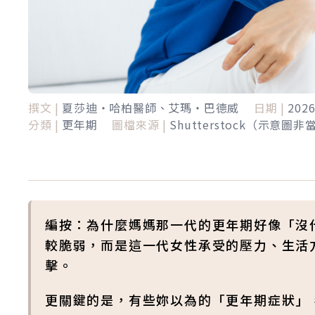
撰文 |
夏莎迪‧哈柏醫師、艾瑪‧巴德威
日期 |
202
分類 |
更年期
圖檔來源 |
Shutterstock（示意圖
編按：為什麼媽媽那一代的更年期好像「沒
較脆弱，而是這一代女性承受的壓力、生活
擊。
更關鍵的是，有些妳以為的「更年期症狀」