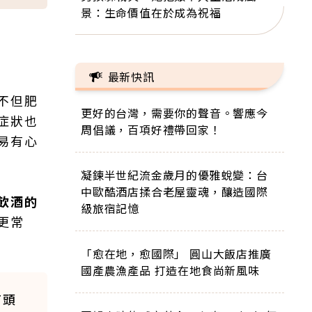
景：生命價值在於成為祝福
最新快訊
不但肥
更好的台灣，需要你的聲音。響應今
症狀也
周倡議，百項好禮帶回家！
易有心
凝鍊半世紀流金歲月的優雅蛻變：台
中歐酷酒店揉合老屋靈魂，釀造國際
飲酒的
級旅宿記憶
更常
「愈在地，愈國際」 圓山大飯店推廣
國產農漁產品 打造在地食尚新風味
有頭