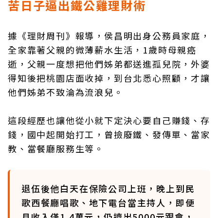
苦日子逼出鐵公雞理財術
據《理財周刊》報導，侯昌明出身公務員家庭，
全家靠著父親的微薄薪水生活，1歲時母親癌
逝，父親一度想把他們姊弟都送進孤兒院，外婆
得知後把桃園店面收掉，到台北悉心照顧，才讓
他們姊弟不致淪為流浪兒。
這段經歷也讓他從小就下定決心要自己賺錢、存
錢，國中起開始打工，曾撿廢鐵、發傳單、當家
教、當餐廳服務生等。
退伍後他白天在保險公司上班，晚上到民
歌西餐廳唱歌、地下電台當主持人，即便
月收入僅1.4萬元，仍擠出5000元跟會，