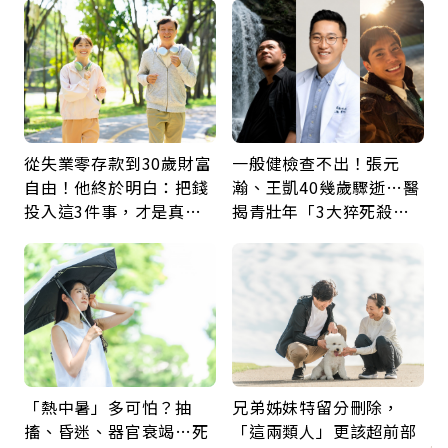
鍵
從失業零存款到30歲財富
一般健檢查不出！張元
自由！他終於明白：把錢
瀚、王凱40幾歲驟逝…醫
投入這3件事，才是真正
揭青壯年「3大猝死殺
留給未來的自己
手」：靠2檢查揪出9成地
雷
「熱中暑」多可怕？抽
兄弟姊妹特留分刪除，
搐、昏迷、器官衰竭…死
「這兩類人」更該超前部