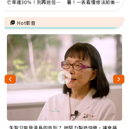
亡率達30％！別再迷信
署！一表看懂修法前後差
「擦酒精、吃退燒藥」，
異：沒留遺囑手足反而分
5招才能真救命
更多
Hot影音
失智只能是漫長的告別？ 她努力製造快樂，讓幸福
來自剛果的巧克力神父 為台灣奉獻36年 「台灣是我
63歲卸矽谷副總、搬回台灣找快樂！「蛋黃哥小
104歲打破金氏世界紀錄 成為全球最年長羽球選
事業巔峰他選擇追夢…黑手阿伯拉小提琴還登上小