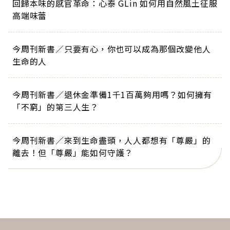
回歸本味的感官革命：心泰 GLin 如何用自然風土征服
高端味蕾
今周刊新書／只要有心，你也可以成為那個改變他人
生命的人
今周刊新書／退休金準備1千1百萬夠用嗎？如何擁有
「不窮」的第三人生？
今周刊新書／來到生命盡頭，人人都想有「尊嚴」的
離去！但「尊嚴」能如何守護？