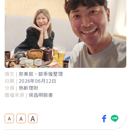
撰文 |
郭美懿、鄒季璇整理
日期 |
2026年06月12日
分類 |
熟齡理財
圖檔來源 |
侯昌明臉書
A
A
A