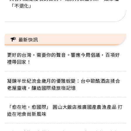
「不退化」
的家，我連作夢都講台語！」
丑」走進安養院，逗樂上萬爺奶：退休後才開始真
手，分享長壽的秘密原來是「這個」
巨蛋！連CNN都大讚！
正的人生
最新快訊
更好的台灣，需要你的聲音。響應今周倡議，百項好
禮帶回家！
凝鍊半世紀流金歲月的優雅蛻變：台中歐酷酒店揉合
老屋靈魂，釀造國際級旅宿記憶
「愈在地，愈國際」 圓山大飯店推廣國產農漁產品 打
造在地食尚新風味