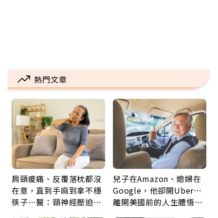
熱門文章
肩頸痠痛、反覆落枕都沒
兒子在Amazon、媳婦在
在意，直到手麻到拿不穩
Google，他卻開Uber…
筷子…醫：頸神經壓迫上
離開美國前的人生體悟：
身，打破固定姿勢才是關
好的壞的都不會永遠