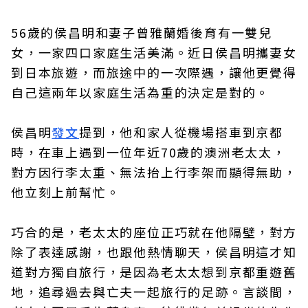
56歲的侯昌明和妻子曾雅蘭婚後育有一雙兒
女，一家四口家庭生活美滿。近日侯昌明攜妻女
到日本旅遊，而旅途中的一次際遇，讓他更覺得
自己這兩年以家庭生活為重的決定是對的。
侯昌明
發文
提到，他和家人從機場搭車到京都
時，在車上遇到一位年近70歲的澳洲老太太，
對方因行李太重、無法抬上行李架而顯得無助，
他立刻上前幫忙。
巧合的是，老太太的座位正巧就在他隔壁，對方
除了表達感謝，也跟他熱情聊天，侯昌明這才知
道對方獨自旅行，是因為老太太想到京都重遊舊
地，追尋過去與亡夫一起旅行的足跡。言談間，