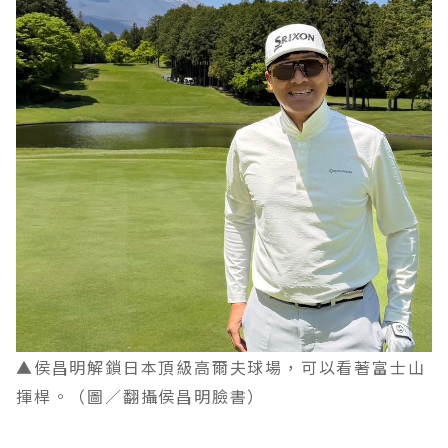
▲侯昌明解鎖日本頂級高爾夫球場，可以看著富士山
揮桿。（圖／翻攝侯昌明臉書）