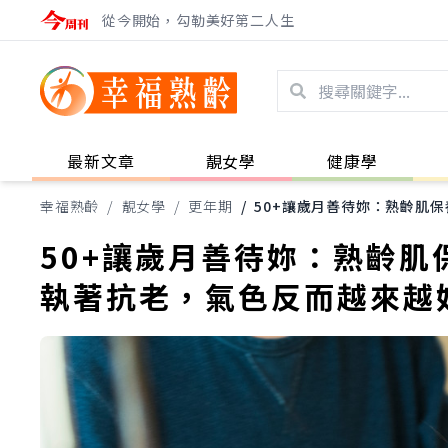
從今開始，勾勒美好第二人生
最新文章
靚女學
健康學
幸福熟齡
/
靚女學
/
更年期
/
50+讓歲月善待妳：熟齡肌
50+讓歲月善待妳：熟齡
執著抗老，氣色反而越來越