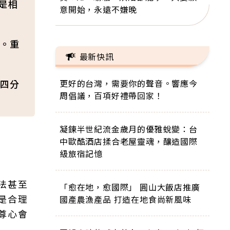
是相
意開始，永遠不嫌晚
。重
最新快訊
四分
更好的台灣，需要你的聲音。響應今
周倡議，百項好禮帶回家！
凝鍊半世紀流金歲月的優雅蛻變：台
中歐酷酒店揉合老屋靈魂，釀造國際
級旅宿記憶
法甚至
「愈在地，愈國際」 圓山大飯店推廣
是合理
國產農漁產品 打造在地食尚新風味
尊心會