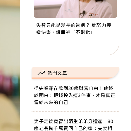
失智只能是漫長的告別？ 她努力製
來自剛果的巧克力神父 為台灣奉獻
63歲卸矽谷副總、搬回台灣找快
104歲打破金氏世界紀錄 成為全球
事業巔峰他選擇追夢…黑手阿伯拉
造快樂，讓幸福「不退化」
36年 「台灣是我的家，我連作夢都
樂！「蛋黃哥小丑」走進安養院，
最年長羽球選手，分享長壽的秘密
小提琴還登上小巨蛋！連CNN都大
講台語！」
逗樂上萬爺奶：退休後才開始真正
原來是「這個」
讚！
的人生
熱門文章
從失業零存款到30歲財富自由！他終
於明白：把錢投入這3件事，才是真正
留給未來的自己
妻子走後竟冒出陌生弟弟分遺產，80
歲老翁掏千萬買回自己的家：夫妻相