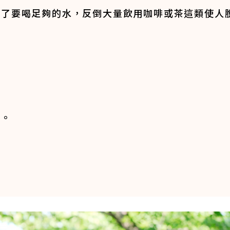
忘了要喝足夠的水，反倒大量飲用咖啡或茶這類使人
了。