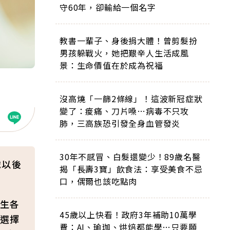
守60年，卻輸給一個名字
教書一輩子、身後捐大體！曾剪髮扮
男孩躲戰火，她把艱辛人生活成風
景：生命價值在於成為祝福
沒高燒「一篩2條線」！這波新冠症狀
變了：痠痛、刀片嗓…病毒不只攻
肺，三高族恐引發全身血管發炎
30年不感冒、白髮還變少！89歲名醫
歲以後
揭「長壽3寶」飲食法：享受美食不忌
口，偶爾也該吃點肉
生各
45歲以上快看！政府3年補助10萬學
選擇
費：AI、瑜珈、烘焙都能學…只要願