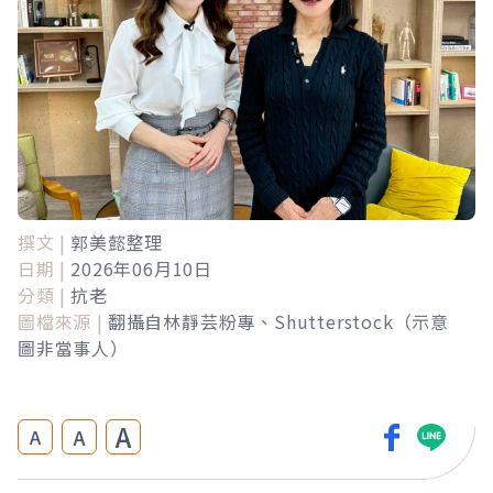
撰文 |
郭美懿整理
日期 |
2026年06月10日
分類 |
抗老
圖檔來源 |
翻攝自林靜芸粉專、Shutterstock（示意
圖非當事人）
A
A
A