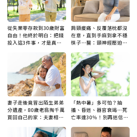
從失業零存款到30歲財富
肩頸痠痛、反覆落枕都沒
自由！他終於明白：把錢
在意，直到手麻到拿不穩
投入這3件事，才是真正
筷子…醫：頸神經壓迫上
留給未來的自己
身，打破固定姿勢才是關
鍵
妻子走後竟冒出陌生弟弟
「熱中暑」多可怕？抽
分遺產，80歲老翁掏千萬
搐、昏迷、器官衰竭…死
買回自己的家：夫妻相守
亡率達30％！別再迷信
60年，卻輸給一個名字
「擦酒精、吃退燒藥」，
5招才能真救命