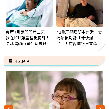
農曆7月鬼門開第二天，
42歲牙醫睡夢中猝逝…妻
我在ICU兼差當驅魔師！
揭最後對話「像快爆
急診醫師中風住院實錄：
掉」！這習慣恐是奪命原
那些怪物原來叫譫妄
因：沒有一份工作值得用
命交換
Hot影音