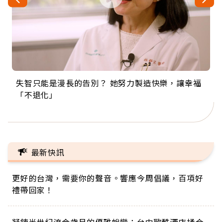
失智只能是漫長的告別？ 她努力製造快樂，讓幸福
來自剛果的巧克力神父 為台灣奉獻36年 「台灣是我
63歲卸矽谷副總、搬回台灣找快樂！「蛋黃哥小
104歲打破金氏世界紀錄 成為全球最年長羽球選
事業巔峰他選擇追夢…黑手阿伯拉小提琴還登上小
「不退化」
的家，我連作夢都講台語！」
丑」走進安養院，逗樂上萬爺奶：退休後才開始真
手，分享長壽的秘密原來是「這個」
巨蛋！連CNN都大讚！
正的人生
最新快訊
更好的台灣，需要你的聲音。響應今周倡議，百項好
禮帶回家！
凝鍊半世紀流金歲月的優雅蛻變：台中歐酷酒店揉合