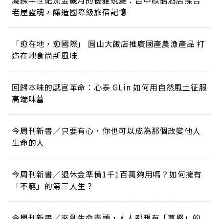
老屋靈魂，釀造國際級旅宿記憶
「愈在地，愈國際」 圓山大飯店推廣國產農漁產品 打
造在地食尚新風味
回歸本味的感官革命：心泰 GLin 如何用自然風土征服
高端味蕾
今周刊新書／只要有心，你也可以成為那個改變他人
生命的人
今周刊新書／退休金準備1千1百萬夠用嗎？如何擁有
「不窮」的第三人生？
今周刊新書／來到生命盡頭，人人都想有「尊嚴」的