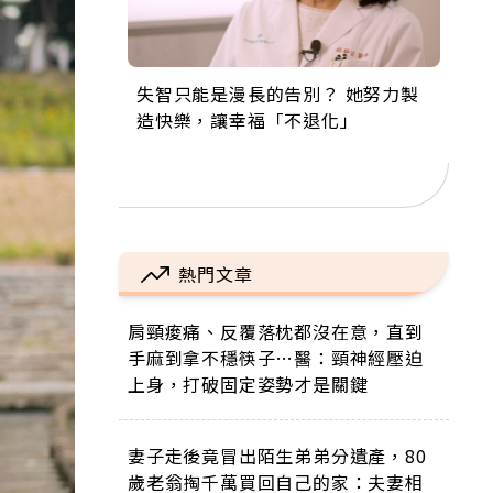
失智只能是漫長的告別？ 她努力製
來自剛果的巧克力神父 為台灣奉獻
63歲卸矽谷副總、搬回台灣找快
104歲打破金氏世界紀錄 成為全球
事業巔峰他選擇追夢…黑手阿伯拉
造快樂，讓幸福「不退化」
36年 「台灣是我的家，我連作夢都
樂！「蛋黃哥小丑」走進安養院，
最年長羽球選手，分享長壽的秘密
小提琴還登上小巨蛋！連CNN都大
講台語！」
逗樂上萬爺奶：退休後才開始真正
原來是「這個」
讚！
的人生
熱門文章
肩頸痠痛、反覆落枕都沒在意，直到
手麻到拿不穩筷子…醫：頸神經壓迫
上身，打破固定姿勢才是關鍵
妻子走後竟冒出陌生弟弟分遺產，80
歲老翁掏千萬買回自己的家：夫妻相