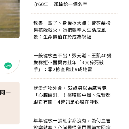
守60年，卻輸給一個名字
教書一輩子、身後捐大體！曾剪髮扮
男孩躲戰火，她把艱辛人生活成風
景：生命價值在於成為祝福
一般健檢查不出！張元瀚、王凱40幾
歲驟逝…醫揭青壯年「3大猝死殺
手」：靠2檢查揪出9成地雷
就愛炸物外食，52歲男以為感冒竟
同一
「心臟破洞」！醫嘆腦中風、洗腎都
跟它有關：4警訊是心臟在呼救
年年健檢一張紅字都沒有，為何血管
說塞就塞？心臟醫從鬼門關前拉回病