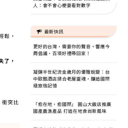
人：會不會心梗要看對數字
最新快訊
輕鬆，
更好的台灣，需要你的聲音。響應今
周倡議，百項好禮帶回家！
失了，
凝鍊半世紀流金歲月的優雅蛻變：台
中歐酷酒店揉合老屋靈魂，釀造國際
級旅宿記憶
，衝突比
「愈在地，愈國際」 圓山大飯店推廣
國產農漁產品 打造在地食尚新風味