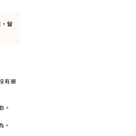
滅，留
沒有被
動。
為。