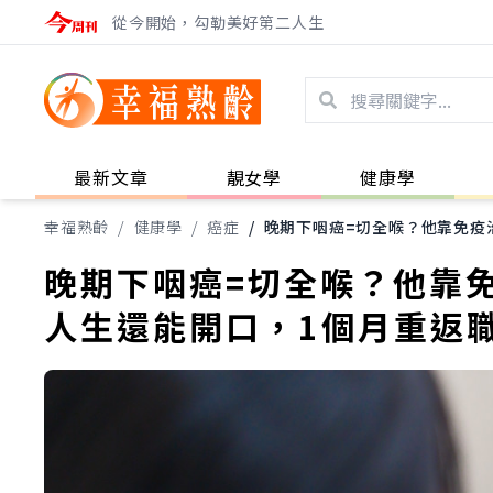
從今開始，勾勒美好第二人生
最新文章
靚女學
健康學
幸福熟齡
/
健康學
/
癌症
/
晚期下咽癌=切全喉？他靠免疫
晚期下咽癌=切全喉？他靠
人生還能開口，1個月重返