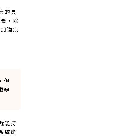
療的具
之後，除
續加強疾
，但
復辨
就能持
系統能