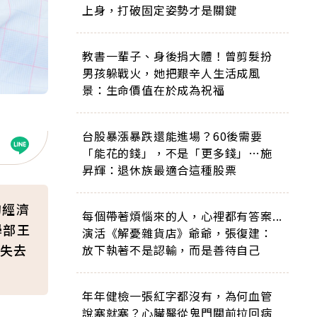
上身，打破固定姿勢才是關鍵
教書一輩子、身後捐大體！曾剪髮扮
男孩躲戰火，她把艱辛人生活成風
景：生命價值在於成為祝福
台股暴漲暴跌還能進場？60後需要
「能花的錢」，不是「更多錢」…施
昇輝：退休族最適合這種股票
的經濟
每個帶著煩惱來的人，心裡都有答案...
學部王
演活《解憂雜貨店》爺爺，張復建：
失去
放下執著不是認輸，而是善待自己
年年健檢一張紅字都沒有，為何血管
說塞就塞？心臟醫從鬼門關前拉回病