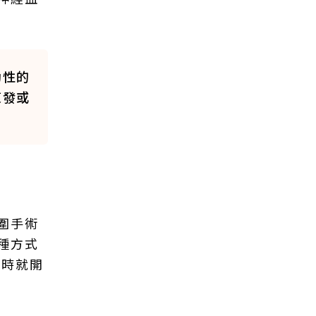
助性的
復發或
圍手術
種方式
診時就開