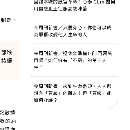
回歸本味的感官革命：心泰 GLin 如何
用自然風土征服高端味蕾
抑制劑，
今周刊新書／只要有心，你也可以成
為那個改變他人生命的人
局部喉
今周刊新書／退休金準備1千1百萬夠
仍持續
用嗎？如何擁有「不窮」的第三人
生？
今周刊新書／來到生命盡頭，人人都
想有「尊嚴」的離去！但「尊嚴」能
如何守護？
究數據
發的原
神經血