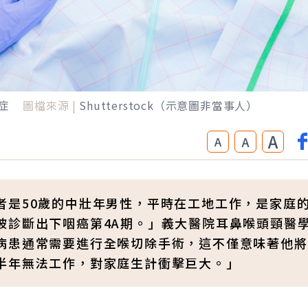
症
圖檔來源 |
Shutterstock（示意圖非當事人）
A
A
A
者是50歲的中壯年男性，平時在工地工作，是家庭
被診斷出下咽癌第4A期。」義大醫院耳鼻喉頭頸醫
病患通常需要進行全喉切除手術，這不僅意味著他將
半年無法工作，對家庭生計衝擊巨大。」