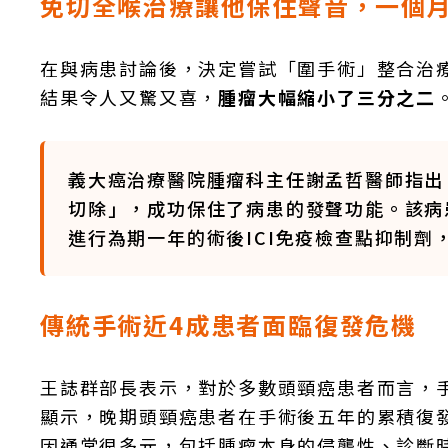
免切全喉治療讓他保住聲音，一個
在與病患討論後，決定嘗試「圍手術」整合治療
結果令人又驚又喜，
腫瘤大幅縮小了三分之二
義大癌治療醫院腫瘤科主任謝孟哲醫師指出
切除」，成功保住了病患的發聲功能。該病
進行為期一年的術後ICI免疫檢查點抑制劑
傳統手術近4成患者面臨復發危機
王誌群部長表示，對於多數頭頸癌患者而言，
顯示，晚期頭頸癌患者在手術後五年的累積復
因通常很多元，包括腫瘤本身的侵襲性、診斷