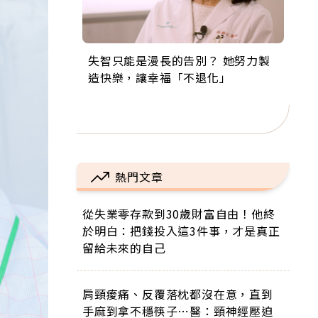
失智只能是漫長的告別？ 她努力製
來自剛果的巧克力神父 為台灣奉獻
63歲卸矽谷副總、搬回台灣找快
104歲打破金氏世界紀錄 成為全球
事業巔峰他選擇追夢…黑手阿伯拉
造快樂，讓幸福「不退化」
36年 「台灣是我的家，我連作夢都
樂！「蛋黃哥小丑」走進安養院，
最年長羽球選手，分享長壽的秘密
小提琴還登上小巨蛋！連CNN都大
講台語！」
逗樂上萬爺奶：退休後才開始真正
原來是「這個」
讚！
的人生
熱門文章
從失業零存款到30歲財富自由！他終
於明白：把錢投入這3件事，才是真正
留給未來的自己
肩頸痠痛、反覆落枕都沒在意，直到
手麻到拿不穩筷子…醫：頸神經壓迫