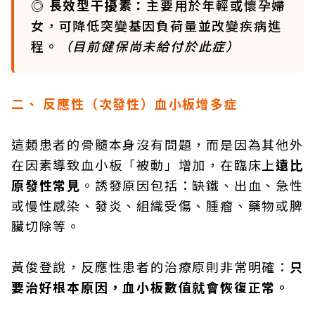
◎ 長效型干擾素：
主要用於年輕或懷孕婦
女，可降低突變基因負荷量並改變疾病進
程。
（目前健保尚未給付於此症）
二、
反應性（次發性）血小板增多症
這類患者的骨髓本身沒有問題，而是因為其他外
在因素導致血小板「被動」增加，在臨床上
遠比
原發性常見
。誘發原因包括：缺鐵、出血、急性
或慢性感染、發炎、組織受傷、腫瘤、藥物或脾
臟切除等。
黃俊登說，反應性患者的治療原則非常明確：
只
要治好根本原因，血小板數值就會恢復正常。