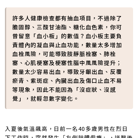
許多人健康檢查都有抽血項目，不過除了
膽固醇、三酸甘油酯、糖化血色素，你可
曾留意「血小板」的數值？血小板主要負
責體內的凝血與止血功能，數量太多增加
血栓風險，可能導致肢靜脈栓塞、肺栓
塞、心肌梗塞及梗塞性腦中風風險提升；
數量太少容易出血，導致牙齦出血、反覆
瘀青、紫斑症、內臟出血及傷口止血不易
等現象，因此不能因為「沒症狀、沒感
覺」，就輕忽數字變化。
入夏後氣溫飆高，日前一名40多歲男性在烈日
下工作時，突然發生「左側肢體偏癱」，送醫後