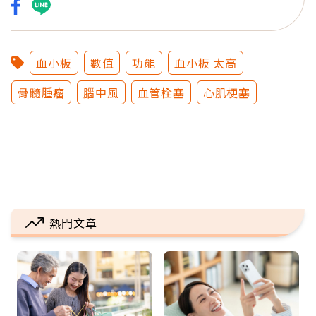
血小板
數值
功能
血小板 太高
骨髓腫瘤
腦中風
血管栓塞
心肌梗塞
熱門文章