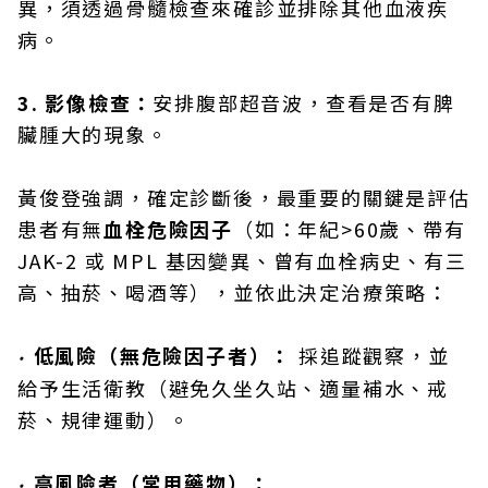
異，須透過骨髓檢查來確診並排除其他血液疾
病。
3. 影像檢查：
安排腹部超音波，查看是否有脾
臟腫大的現象。
黃俊登強調，確定診斷後，最重要的關鍵是評估
患者有無
血栓危險因子
（如：年紀>60歲、帶有
JAK-2 或 MPL 基因變異、曾有血栓病史、有三
高、抽菸、喝酒等），並依此決定治療策略：
低風險（無危險因子者）：
採追蹤觀察，並
‧
給予生活衛教（避免久坐久站、適量補水、戒
菸、規律運動）。
高風險者（常用藥物）：
‧