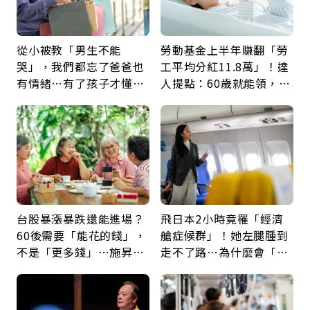
從小被教「男生不能
勞動基金上半年賺翻「勞
哭」，我們都忘了爸爸也
工平均分紅11.8萬」！達
有情緒…有了孩子才懂：
人提點：60歲就能領，重
父親節最珍貴禮物是一句
新就業還有隱藏版退休金
久違的關心
台股暴漲暴跌還能進場？
飛日本2小時竟罹「經濟
60後需要「能花的錢」，
艙症候群」！她左腿腫到
不是「更多錢」…施昇
走不了路…為什麼會「靜
輝：退休族最適合這種股
脈血栓」？醫示警7種人
票
注意