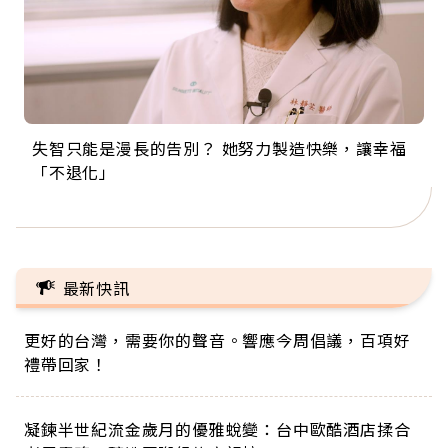
失智只能是漫長的告別？ 她努力製造快樂，讓幸福
來自剛果的巧克力神父 為台灣奉獻36年 「台灣是我
63歲卸矽谷副總、搬回台灣找快樂！「蛋黃哥小
104歲打破金氏世界紀錄 成為全球最年長羽球選
事業巔峰他選擇追夢…黑手阿伯拉小提琴還登上小
「不退化」
的家，我連作夢都講台語！」
丑」走進安養院，逗樂上萬爺奶：退休後才開始真
手，分享長壽的秘密原來是「這個」
巨蛋！連CNN都大讚！
正的人生
最新快訊
更好的台灣，需要你的聲音。響應今周倡議，百項好
禮帶回家！
凝鍊半世紀流金歲月的優雅蛻變：台中歐酷酒店揉合