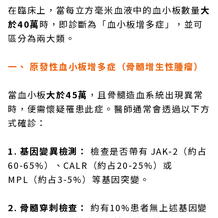
在臨床上，當每立方毫米血液中的血小板數量
大
於
40
萬
時，即診斷為「血小板增多症」，並可
區分為兩大類。
一、
原發性血小板增多症（骨髓增生性腫瘤）
當血小板
大於
45
萬
，且骨髓造血系統出現異常
時，便需懷疑罹患此症。醫師通常會透過以下方
式確診：
1. 基因變異檢測：
檢查是否帶有 JAK-2（約占
60-65%）、CALR（約占20-25%）或
MPL（約占3-5%）等基因突變。
2. 骨髓穿刺檢查：
約有10%患者無上述基因變