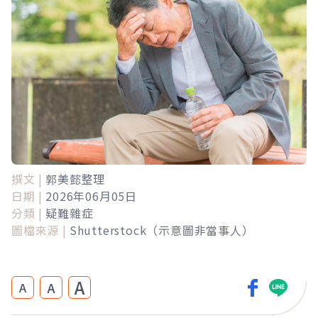
撰文 |
郭美懿整理
日期 |
2026年06月05日
分類 |
疑難雜症
圖檔來源 |
Shutterstock（示意圖非當事人）
A
A
A