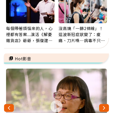
每個帶著煩惱來的人，心
沒高燒「一篩2條線」！
裡都有答案...演活《解憂
這波新冠症狀變了：痠
雜貨店》爺爺，張復建：
痛、刀片嗓…病毒不只攻
放下執著不是認輸，而是
肺，三高族恐引發全身血
善待自己
管發炎
Hot影音