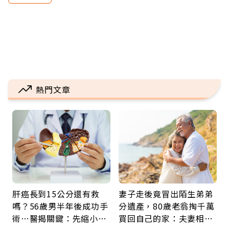
熱門文章
肝癌長到15公分還有救
妻子走後竟冒出陌生弟弟
嗎？56歲男半年後成功手
分遺產，80歲老翁掏千萬
術…醫揭關鍵：先縮小腫
買回自己的家：夫妻相守