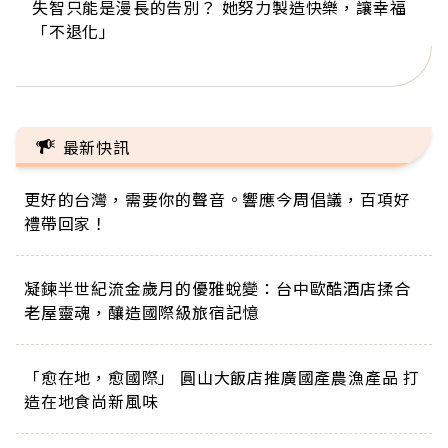
失智只能是漫長的告別？ 她努力製造快樂，讓幸福
來自剛果的巧克力神父 為台灣奉獻36年 「台灣是我
63歲卸矽谷副總、搬回台灣找快樂！「蛋黃哥小
104歲打破金氏世界紀錄 成為全球最年長羽球選
事業巔峰他選擇追夢…黑手阿伯拉小提琴還登上小
「不退化」
的家，我連作夢都講台語！」
丑」走進安養院，逗樂上萬爺奶：退休後才開始真
手，分享長壽的秘密原來是「這個」
巨蛋！連CNN都大讚！
正的人生
最新快訊
更好的台灣，需要你的聲音。響應今周倡議，百項好
禮帶回家！
凝鍊半世紀流金歲月的優雅蛻變：台中歐酷酒店揉合
老屋靈魂，釀造國際級旅宿記憶
「愈在地，愈國際」 圓山大飯店推廣國產農漁產品 打
造在地食尚新風味