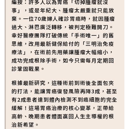
編按：許多人以為胃癌「切掉腫瘤就沒
事」，或是年紀大、腫瘤太嚴重就只能放
棄。一位70歲婦人確診胃癌時，就因腫瘤
過大、淋巴廣泛轉移，被判定極難開刀。
幸好醫療團隊打破傳統「手術唯一」的舊
思維，改用最新健保給付的「三明治免疫
療法」，在術前先用藥讓腫瘤大幅縮小，
成功完成根除手術，如今只需每月定期回
診鞏固戰果。
根據最新研究，這種術前到術後全面包夾
的打法，能讓胃癌復發風險再降3成，甚至
有2成患者達到體內檢測不到癌細胞的完全
緩解！這場胃癌治療的核心變革，正帶給
高齡、晚期患者體面贏回人生主導權的根
治新希望。