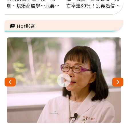
珈、烘焙都能學…只要願
亡率達30％！別再迷信
意開始，永遠不嫌晚
「擦酒精、吃退燒藥」，
5招才能真救命
Hot影音