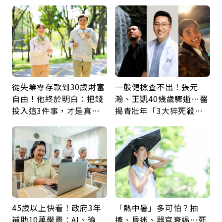
瘤再談根治
60年，卻輸給一個名字
從失業零存款到30歲財富
一般健檢查不出！張元
自由！他終於明白：把錢
瀚、王凱40幾歲驟逝…醫
投入這3件事，才是真正
揭青壯年「3大猝死殺
留給未來的自己
手」：靠2檢查揪出9成地
雷
45歲以上快看！政府3年
「熱中暑」多可怕？抽
補助10萬學費：AI、瑜
搐、昏迷、器官衰竭…死