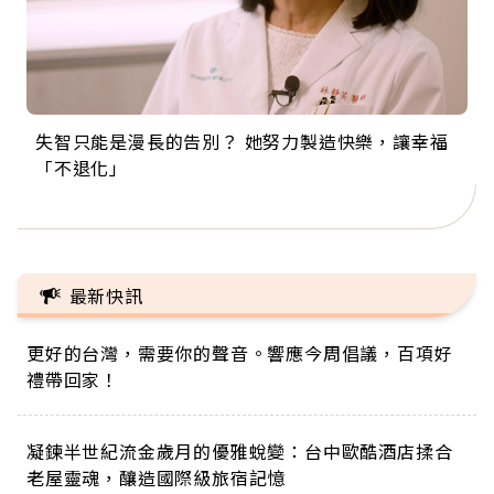
失智只能是漫長的告別？ 她努力製造快樂，讓幸福
來自剛果的巧克力神父 為台灣奉獻36年 「台灣是我
63歲卸矽谷副總、搬回台灣找快樂！「蛋黃哥小
104歲打破金氏世界紀錄 成為全球最年長羽球選
事業巔峰他選擇追夢…黑手阿伯拉小提琴還登上小
「不退化」
的家，我連作夢都講台語！」
丑」走進安養院，逗樂上萬爺奶：退休後才開始真
手，分享長壽的秘密原來是「這個」
巨蛋！連CNN都大讚！
正的人生
最新快訊
更好的台灣，需要你的聲音。響應今周倡議，百項好
禮帶回家！
凝鍊半世紀流金歲月的優雅蛻變：台中歐酷酒店揉合
老屋靈魂，釀造國際級旅宿記憶