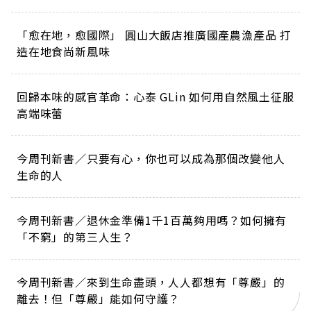
「愈在地，愈國際」 圓山大飯店推廣國產農漁產品 打
造在地食尚新風味
回歸本味的感官革命：心泰 GLin 如何用自然風土征服
高端味蕾
今周刊新書／只要有心，你也可以成為那個改變他人
生命的人
今周刊新書／退休金準備1千1百萬夠用嗎？如何擁有
「不窮」的第三人生？
今周刊新書／來到生命盡頭，人人都想有「尊嚴」的
離去！但「尊嚴」能如何守護？