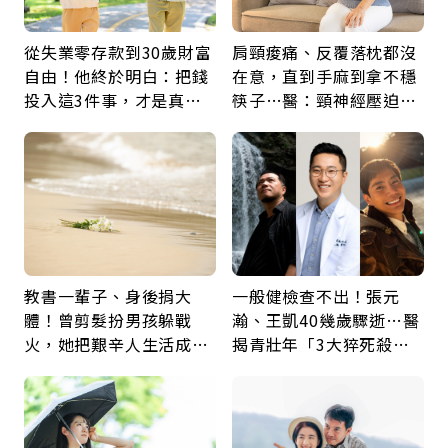
從失業零存款到30歲財富
肩頸痠痛、反覆落枕都沒
自由！他終於明白：把錢
在意，直到手麻到拿不穩
投入這3件事，才是真正
筷子…醫：頸神經壓迫上
留給未來的自己
身，打破固定姿勢才是關
鍵
教書一輩子、身後捐大
一般健檢查不出！張元
體！曾剪髮扮男孩躲戰
瀚、王凱40幾歲驟逝…醫
火，她把艱辛人生活成風
揭青壯年「3大猝死殺
景：生命價值在於成為祝
手」：靠2檢查揪出9成地
福
雷