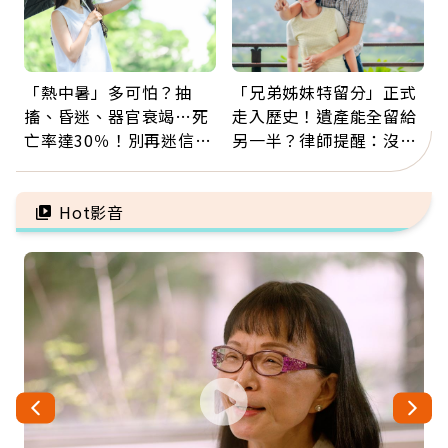
「熱中暑」多可怕？抽
「兄弟姊妹特留分」正式
搐、昏迷、器官衰竭…死
走入歷史！遺產能全留給
亡率達30％！別再迷信
另一半？律師提醒：沒做
「擦酒精、吃退燒藥」，
「1件事」照樣白忙
5招才能真救命
Hot影音