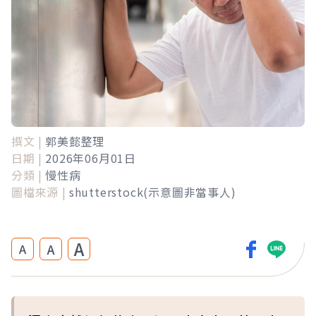
撰文 |
郭美懿整理
日期 |
2026年06月01日
分類 |
慢性病
圖檔來源 |
shutterstock(示意圖非當事人)
A
A
A