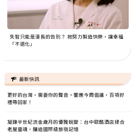
失智只能是漫長的告別？ 她努力製造快樂，讓幸福
來自剛果的巧克力神父 為台灣奉獻36年 「台灣是我
63歲卸矽谷副總、搬回台灣找快樂！「蛋黃哥小
104歲打破金氏世界紀錄 成為全球最年長羽球選
事業巔峰他選擇追夢…黑手阿伯拉小提琴還登上小
「不退化」
的家，我連作夢都講台語！」
丑」走進安養院，逗樂上萬爺奶：退休後才開始真
手，分享長壽的秘密原來是「這個」
巨蛋！連CNN都大讚！
正的人生
最新快訊
更好的台灣，需要你的聲音。響應今周倡議，百項好
禮帶回家！
凝鍊半世紀流金歲月的優雅蛻變：台中歐酷酒店揉合
老屋靈魂，釀造國際級旅宿記憶