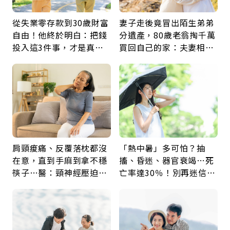
從失業零存款到30歲財富
妻子走後竟冒出陌生弟弟
自由！他終於明白：把錢
分遺產，80歲老翁掏千萬
投入這3件事，才是真正
買回自己的家：夫妻相守
留給未來的自己
60年，卻輸給一個名字
肩頸痠痛、反覆落枕都沒
「熱中暑」多可怕？抽
在意，直到手麻到拿不穩
搐、昏迷、器官衰竭…死
筷子…醫：頸神經壓迫上
亡率達30％！別再迷信
身，打破固定姿勢才是關
「擦酒精、吃退燒藥」，
鍵
5招才能真救命