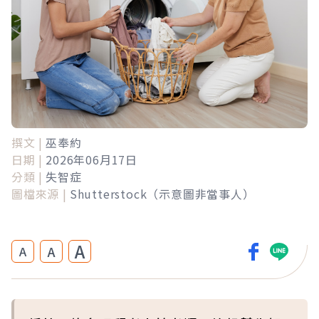
撰文 |
巫奉約
日期 |
2026年06月17日
分類 |
失智症
圖檔來源 |
Shutterstock（示意圖非當事人）
A
A
A