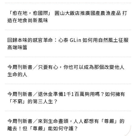
「愈在地，愈國際」 圓山大飯店推廣國產農漁產品 打
造在地食尚新風味
回歸本味的感官革命：心泰 GLin 如何用自然風土征服
高端味蕾
今周刊新書／只要有心，你也可以成為那個改變他人
生命的人
今周刊新書／退休金準備1千1百萬夠用嗎？如何擁有
「不窮」的第三人生？
今周刊新書／來到生命盡頭，人人都想有「尊嚴」的
離去！但「尊嚴」能如何守護？