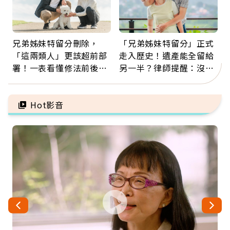
兄弟姊妹特留分刪除，
「兄弟姊妹特留分」正式
「這兩類人」更該超前部
走入歷史！遺產能全留給
署！一表看懂修法前後差
另一半？律師提醒：沒做
異：沒留遺囑手足反而分
「1件事」照樣白忙
更多
Hot影音