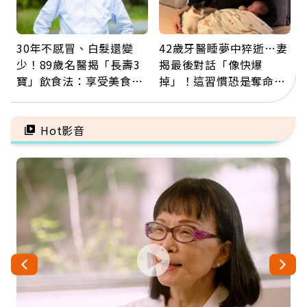
30年不感冒、白髮還變
42歲牙醫睡夢中猝逝…妻
少！89歲名醫揭「長壽3
揭最後對話「像快爆
寶」飲食法：享受美食不
掉」！這習慣恐是奪命原
忌口，偶爾也該吃點肉
因：沒有一份工作值得用
命交換
Hot影音