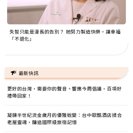
失智只能是漫長的告別？ 她努力製造快樂，讓幸福
來自剛果的巧克力神父 為台灣奉獻36年 「台灣是我
63歲卸矽谷副總、搬回台灣找快樂！「蛋黃哥小
104歲打破金氏世界紀錄 成為全球最年長羽球選
事業巔峰他選擇追夢…黑手阿伯拉小提琴還登上小
「不退化」
的家，我連作夢都講台語！」
丑」走進安養院，逗樂上萬爺奶：退休後才開始真
手，分享長壽的秘密原來是「這個」
巨蛋！連CNN都大讚！
正的人生
最新快訊
更好的台灣，需要你的聲音。響應今周倡議，百項好
禮帶回家！
凝鍊半世紀流金歲月的優雅蛻變：台中歐酷酒店揉合
老屋靈魂，釀造國際級旅宿記憶