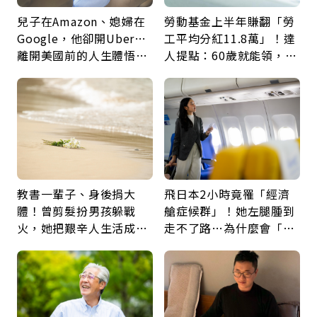
兒子在Amazon、媳婦在
勞動基金上半年賺翻「勞
Google，他卻開Uber…
工平均分紅11.8萬」！達
離開美國前的人生體悟：
人提點：60歲就能領，重
好的壞的都不會永遠
新就業還有隱藏版退休金
教書一輩子、身後捐大
飛日本2小時竟罹「經濟
體！曾剪髮扮男孩躲戰
艙症候群」！她左腿腫到
火，她把艱辛人生活成風
走不了路…為什麼會「靜
景：生命價值在於成為祝
脈血栓」？醫示警7種人
福
注意