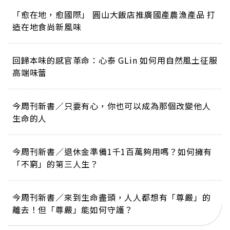
「愈在地，愈國際」 圓山大飯店推廣國產農漁產品 打
造在地食尚新風味
回歸本味的感官革命：心泰 GLin 如何用自然風土征服
高端味蕾
今周刊新書／只要有心，你也可以成為那個改變他人
生命的人
今周刊新書／退休金準備1千1百萬夠用嗎？如何擁有
「不窮」的第三人生？
今周刊新書／來到生命盡頭，人人都想有「尊嚴」的
離去！但「尊嚴」能如何守護？