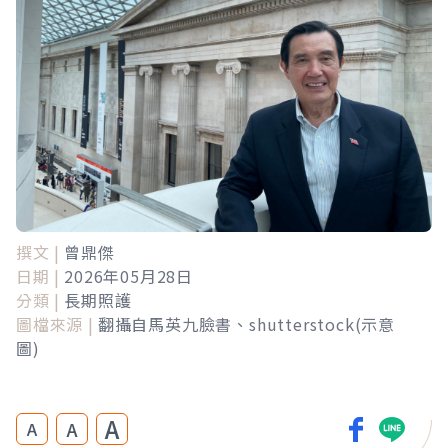
撰文 |
曾鼎傑
日期 |
2026年05月28日
分類 |
長期照護
圖檔來源 |
翻攝自馬英九臉書、shutterstock(示意
圖)
A
A
A